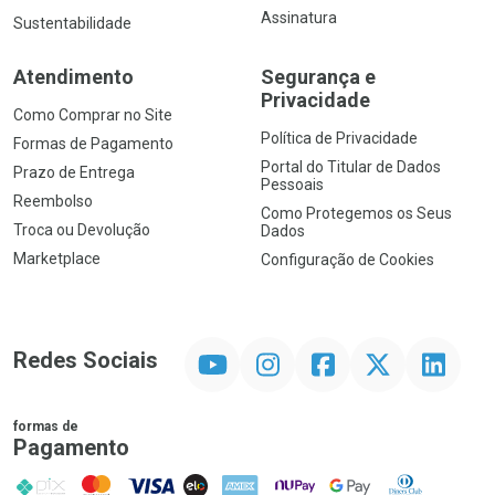
Assinatura
Sustentabilidade
Atendimento
Segurança e
Privacidade
Como Comprar no Site
Política de Privacidade
Formas de Pagamento
Portal do Titular de Dados
Prazo de Entrega
Pessoais
Reembolso
Como Protegemos os Seus
Troca ou Devolução
Dados
Marketplace
Configuração de Cookies
YouTube
Instagram
Facebook
Twitter
Linkedin
Redes Sociais
formas de
Pagamento
PIX
MasterCard
VISA
ELO
AMEX
NuPay
Google Pay
Diners Club