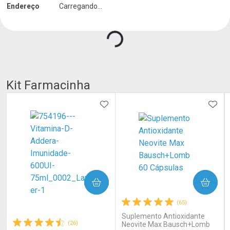
Carregando produtos do seller...
Endereço
Carregando...
Kit Farmacinha
ADICIONAR AOS FAVORITOS
ADIC
COMPRAR
COMPRAR
(65)
Suplemento Antioxidante
(26)
Neovite Max Bausch+Lomb