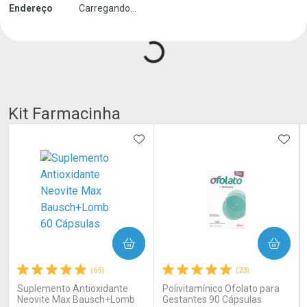
Carregando produtos do seller...
Endereço
Carregando...
Kit Farmacinha
ADICIONAR AOS FAVORITOS
ADIC
COMPRAR
COMPRAR
(65)
(23)
Suplemento Antioxidante
Polivitamínico Ofolato para
Neovite Max Bausch+Lomb
Gestantes 90 Cápsulas