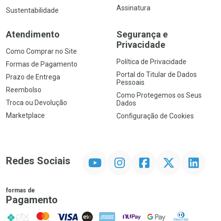
Assinatura
Sustentabilidade
Atendimento
Segurança e
Privacidade
Como Comprar no Site
Política de Privacidade
Formas de Pagamento
Portal do Titular de Dados
Prazo de Entrega
Pessoais
Reembolso
Como Protegemos os Seus
Troca ou Devolução
Dados
Marketplace
Configuração de Cookies
YouTube
Instagram
Facebook
Twitter
Linkedin
Redes Sociais
formas de
Pagamento
PIX
MasterCard
VISA
ELO
AMEX
NuPay
Google Pay
Diners Club