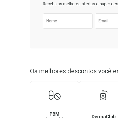
Comprar sem Desconto
Comprar sem Des
Receba as melhores ofertas e super des
Por R$ 27,59/cada
Por R$ 7,91/cada
Por R$ 27,59/cada
Por R$ 7,91/cada
Preencha o formulário aba
Nome
Email
Os melhores descontos você e
PBM
DermaClub