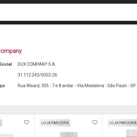
busca
isa?
Company
Social
DUX COMPANY S.A.
31.112.243/0002-26
ço
Rua Wisard, 305 - 7 e 8 andar - Vila Madalena - São Paulo - S
FAVORITOS
ADICIONAR AOS FAVORITOS
ADICIONAR AOS 
A
LOJA PARCEIRA
LOJA PARCEIRA