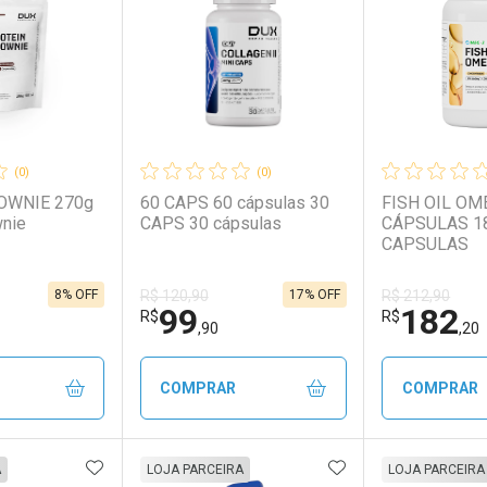
(0)
(0)
OWNIE 270g
60 CAPS 60 cápsulas 30
FISH OIL OM
wnie
CAPS 30 cápsulas
CÁPSULAS 1
CAPSULAS
8% OFF
17% OFF
R$ 120,90
R$ 212,90
99
182
R$
R$
,90
,20
COMPRAR
COMPRAR
FAVORITOS
ADICIONAR AOS FAVORITOS
ADICIONAR AOS 
FECHAR
FECHAR
FECHAR
FECHAR
A
LOJA PARCEIRA
LOJA PARCEIRA