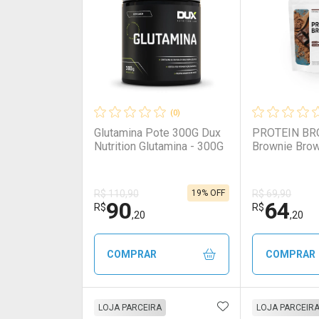
(0)
Glutamina Pote 300G Dux
PROTEIN BR
Nutrition Glutamina - 300G
Brownie Bro
19% OFF
R$ 110,90
R$ 69,90
90
64
R$
R$
,20
,20
COMPRAR
COMPRAR
ADICIONAR AOS 
FECHAR
FECHAR
LOJA PARCEIRA
LOJA PARCEIR