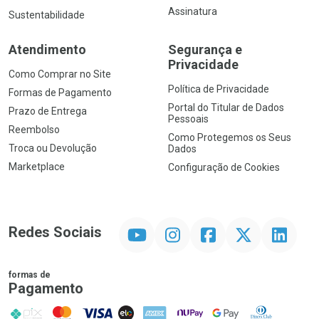
Assinatura
Sustentabilidade
Atendimento
Segurança e
Privacidade
Como Comprar no Site
Política de Privacidade
Formas de Pagamento
Portal do Titular de Dados
Prazo de Entrega
Pessoais
Reembolso
Como Protegemos os Seus
Troca ou Devolução
Dados
Marketplace
Configuração de Cookies
YouTube
Instagram
Facebook
Twitter
Linkedin
Redes Sociais
formas de
Pagamento
PIX
MasterCard
VISA
ELO
AMEX
NuPay
Google Pay
Diners Club