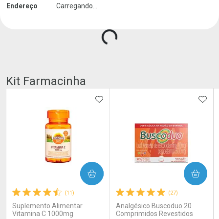
Endereço
Carregando...
Carregando produtos do seller...
Kit Farmacinha
ADICIONAR AOS FAVORITOS
ADIC
COMPRAR
COMPRAR
(11)
(27)
Suplemento Alimentar
Analgésico Buscoduo 20
Vitamina C 1000mg
Comprimidos Revestidos