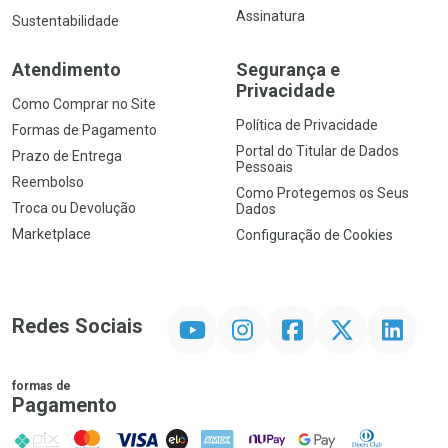
Assinatura
Sustentabilidade
Atendimento
Segurança e
Privacidade
Como Comprar no Site
Política de Privacidade
Formas de Pagamento
Portal do Titular de Dados
Prazo de Entrega
Pessoais
Reembolso
Como Protegemos os Seus
Troca ou Devolução
Dados
Marketplace
Configuração de Cookies
YouTube
Instagram
Facebook
Twitter
Linkedin
Redes Sociais
formas de
Pagamento
PIX
MasterCard
VISA
ELO
AMEX
NuPay
Google Pay
Diners Club