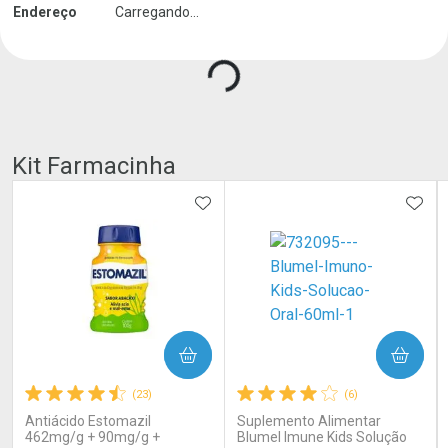
Endereço
Carregando...
Kit Farmacinha
ADICIONAR AOS FAVORITOS
ADIC
COMPRAR
COMPRAR
(23)
(6)
Antiácido Estomazil
Suplemento Alimentar
462mg/g + 90mg/g +
Blumel Imune Kids Solução