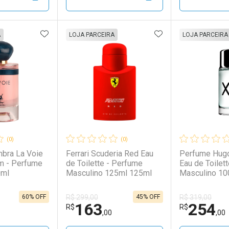
00/cada
00/cada
Por R$ 543,00/cada
Por R$ 543,00/cada
Por R$ 136,
Por R$ 136,
FAVORITOS
ADICIONAR AOS FAVORITOS
ADICIONAR AOS 
FECHAR
FECHAR
FECHAR
FECHAR
A
LOJA PARCEIRA
LOJA PARCEIRA
rio
os
Laboratório
Por Menos
Laborató
Por Men
(0)
(0)
bra La Voie
Ferrari Scuderia Red Eau
Perfume Hug
m - Perfume
de Toilette - Perfume
Eau de Toilette - Perfume
0ml
Masculino 125ml 125ml
Masculino 10
60% OFF
45% OFF
R$ 299,00
R$ 319,00
163
254
conto
Ativar Desconto
Ativar Desc
R$
R$
,00
,00