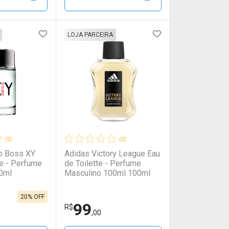
00/cada
00/cada
Por R$ 142,00/cada
Por R$ 142,00/cada
FAVORITOS
ADICIONAR AOS FAVORITOS
ADICIONAR AOS 
FECHAR
FECHAR
FECHAR
FECHAR
LOJA PARCEIRA
rio
os
Laboratório
Por Menos
(0)
(0)
o Boss XY
Adidas Victory League Eau
de Toilette - Perfume
0ml
Masculino 100ml 100ml
20% OFF
99
onto
Ativar Desconto
R$
,00