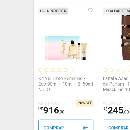
ADICIONAR AOS 
FECHAR
FECHAR
LOJA PARCEIRA
LOJA PARCEIR
Laboratório
Por Menos
Laborató
Por Men
(0)
Kit Ysl Libre Feminino -
Lattafa Asad
Edp 90ml + 10ml + Bl 50ml
de Parfum - 
NULO
Masculino 1
20% OFF
R$ 1.149,00
R$ 299,00
916
245
Ativar Desconto
Ativar Des
R$
R$
,00
,00
Comprar sem Desconto
Comprar sem Desconto
Comprar s
Comprar s
COMPRAR
COMPRAR