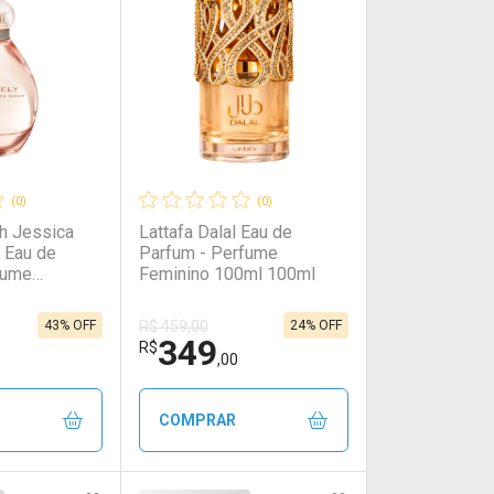
(0)
(0)
h Jessica
Lattafa Dalal Eau de
 Eau de
Parfum - Perfume
fume
Feminino 100ml 100ml
ml
43% OFF
24% OFF
R$ 459,00
349
R$
,00
COMPRAR