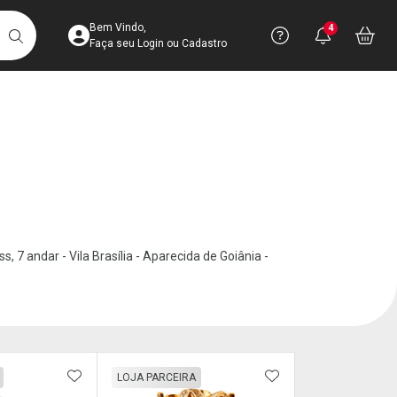
Acesse sua Conta
Precisa de 
Notific
Aces
Bem Vindo,
4
Você po
notifica
Vo
it
BUSCAR
Ver Recursos 
Faça seu Login ou Cadastro
Atendimento ao 
Central de Ajud
Televendas
4003-3393
 7 andar - Vila Brasília - Aparecida de Goiânia -
FAVORITOS
ADICIONAR AOS FAVORITOS
ADICIONAR AOS 
LOJA PARCEIRA