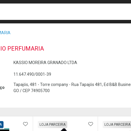
busca
isa?
MARIA
IO PERFUMARIA
KASSIO MOREIRA GRANADO LTDA
11.647.490/0001-39
Tapajós, 481 - Torre company - Rua Tapajós 481, Ed B&B Business,
ço
GO / CEP 74905700
FAVORITOS
ADICIONAR AOS FAVORITOS
ADICIONAR AOS 
A
LOJA PARCEIRA
LOJA PARCEIRA