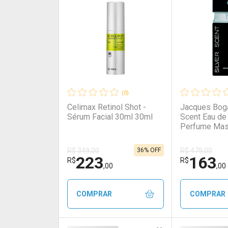
(0)
Celimax Retinol Shot -
Jacques Boga
Sérum Facial 30ml 30ml
Scent Eau de 
Perfume Mas
100ml
36% OFF
R$ 349,00
R$ 479,00
223
163
R$
R$
,00
,00
COMPRAR
COMPRAR