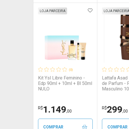
ADICIONAR AOS 
FECHAR
FECHAR
LOJA PARCEIRA
LOJA PARCEIR
Laboratório
Por Menos
Laborató
Por Men
(0)
Kit Ysl Libre Feminino -
Lattafa Asad
Edp 90ml + 10ml + Bl 50ml
de Parfum - 
NULO
Masculino 1
1.149
299
Ativar Desconto
Ativar Des
R$
R$
,00
,00
Comprar sem Desconto
Comprar sem Desconto
Comprar s
Comprar s
COMPRAR
COMPRAR