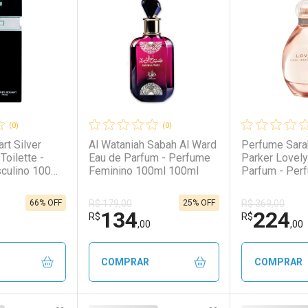
(0)
(0)
rt Silver
Al Wataniah Sabah Al Ward
Perfume Sara
Toilette -
Eau de Parfum - Perfume
Parker Lovely
culino 100ml
Feminino 100ml 100ml
Parfum - Per
Feminino 100
66% OFF
25% OFF
R$ 179,00
R$ 369,00
134
224
R$
R$
,00
,00
COMPRAR
COMPRAR