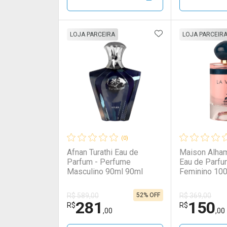
Por R$ 499,00/cada
Por R$ 499,00/cada
Por R$ 319,
Por R$ 319,
ADICIONAR AOS 
FECHAR
FECHAR
LOJA PARCEIRA
LOJA PARCEIR
Laboratório
Por Menos
Laborató
Por Men
(0)
Afnan Turathi Eau de
Maison Alham
Parfum - Perfume
Eau de Parfu
Masculino 90ml 90ml
Feminino 10
52% OFF
R$ 589,00
R$ 369,00
281
150
Ativar Desconto
Ativar Des
R$
R$
,00
,00