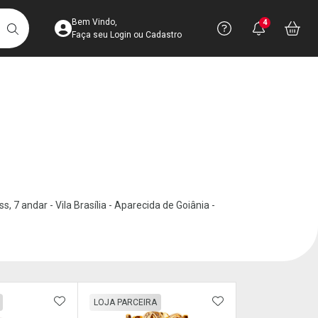
Acesse sua Conta
Precisa de 
Notific
Aces
Bem Vindo,
4
Você po
notifica
Vo
it
BUSCAR
Ver Recursos 
Faça seu Login ou Cadastro
Atendimento ao 
Central de Ajud
Televendas
4003-3393
 7 andar - Vila Brasília - Aparecida de Goiânia -
FAVORITOS
ADICIONAR AOS FAVORITOS
ADICIONAR AOS 
LOJA PARCEIRA