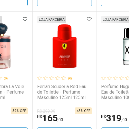
00/cada
00/cada
Por R$ 679,00/cada
Por R$ 679,00/cada
Por R$ 140,
Por R$ 140,
FAVORITOS
ADICIONAR AOS FAVORITOS
ADICIONAR AOS 
FECHAR
FECHAR
FECHAR
FECHAR
A
LOJA PARCEIRA
LOJA PARCEIRA
rio
os
Laboratório
Por Menos
Laborató
Por Men
(0)
(0)
bra La Voie
Ferrari Scuderia Red Eau
Perfume Hug
m - Perfume
de Toilette - Perfume
Eau de Toilette - Perfume
0ml
Masculino 125ml 125ml
Masculino 10
59% OFF
45% OFF
R$ 299,00
165
319
conto
Ativar Desconto
Ativar Desc
R$
R$
,00
,00