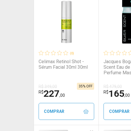
(0)
Celimax Retinol Shot -
Jacques Boga
Sérum Facial 30ml 30ml
Scent Eau de 
Perfume Mas
100ml
35% OFF
R$ 349,00
R$ 479,00
227
165
R$
R$
,00
,00
COMPRAR
COMPRAR