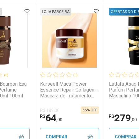
FAVORITOS
ADICIONAR AOS FAVORITOS
ADICIONAR AOS 
FECHAR
FECHAR
FECHAR
FECHAR
A
LOJA PARCEIRA
OFERTAS DO DI
rio
os
Laboratório
Por Menos
Laborató
Por Men
(0)
(0)
 Bourbon Eau
Karseell Maca Power
Lattafa Asad 
Perfume
Essence Repair Collagen -
Parfum Perf
00ml 100ml
Mascara de Tratamento
Masculino 10
500ml
66% OFF
R$ 189,00
64
279
conto
Ativar Desconto
Ativar Desc
R$
R$
,00
,00
em Desconto
em Desconto
Comprar sem Desconto
Comprar sem Desconto
Comprar s
Comprar s
COMPRAR
COMPRAR