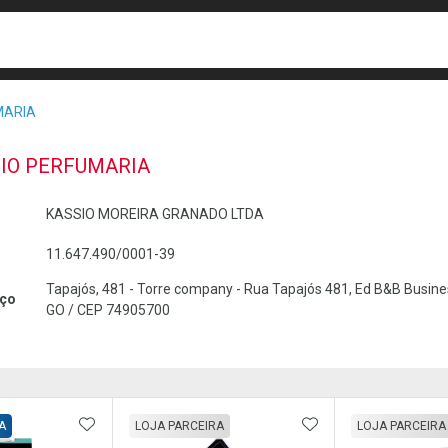
busca
isa?
MARIA
IO PERFUMARIA
KASSIO MOREIRA GRANADO LTDA
11.647.490/0001-39
Tapajós, 481 - Torre company - Rua Tapajós 481, Ed B&B Business,
ço
GO / CEP 74905700
FAVORITOS
ADICIONAR AOS FAVORITOS
ADICIONAR AOS 
A
LOJA PARCEIRA
LOJA PARCEIRA