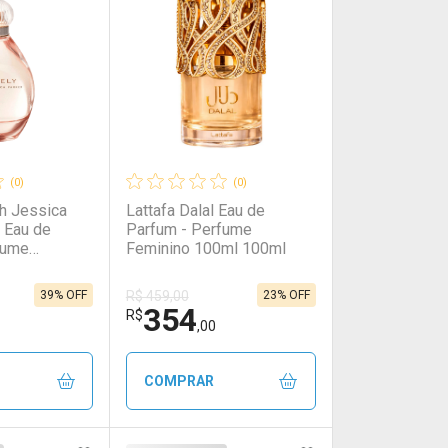
(0)
(0)
h Jessica
Lattafa Dalal Eau de
 Eau de
Parfum - Perfume
fume
Feminino 100ml 100ml
ml
39% OFF
23% OFF
R$ 459,00
354
R$
,00
COMPRAR