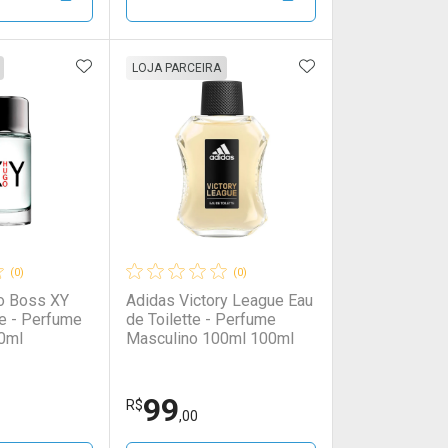
00/cada
00/cada
Por R$ 142,00/cada
Por R$ 142,00/cada
FAVORITOS
ADICIONAR AOS FAVORITOS
ADICIONAR AOS 
FECHAR
FECHAR
FECHAR
FECHAR
LOJA PARCEIRA
rio
os
Laboratório
Por Menos
(0)
(0)
o Boss XY
Adidas Victory League Eau
de Toilette - Perfume
0ml
Masculino 100ml 100ml
99
onto
Ativar Desconto
R$
,00