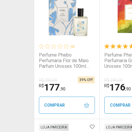
(0)
Perfume Phebo
Perfume Ph
Perfumaria Flor de Maio
Perfumaria G
Parfum Unissex 100ml
Unissex 100
100ml
39% OFF
R$ 290,00
R$ 290,00
177
176
R$
R$
,90
,90
COMPRAR
COMPRAR
ADICIONAR AOS 
FECHAR
FECHAR
LOJA PARCEIRA
LOJA PARCEIR