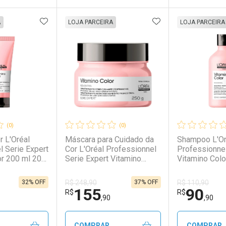
FAVORITOS
ADICIONAR AOS FAVORITOS
ADICIONAR AOS 
FECHAR
FECHAR
FECHAR
FECHAR
A
LOJA PARCEIRA
LOJA PARCEIRA
rio
os
Laboratório
Por Menos
Laborató
Por Men
(0)
(0)
r L'Oréal
Máscara para Cuidado da
Shampoo L'Or
l Serie Expert
Cor L'Oréal Professionnel
Professionnel
or 200 ml 200
Serie Expert Vitamino
Vitamino Colo
Color 250 g 250g
ml
32% OFF
37% OFF
R$ 248,90
R$ 110,90
155
90
conto
Ativar Desconto
Ativar Desc
R$
R$
,90
,90
em Desconto
em Desconto
Comprar sem Desconto
Comprar sem Desconto
Comprar s
Comprar s
COMPRAR
COMPRAR