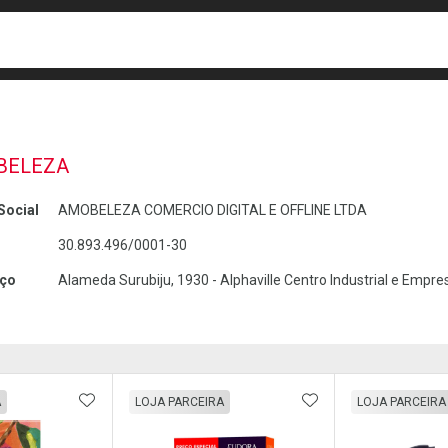
busca
isa?
BELEZA
Social
AMOBELEZA COMERCIO DIGITAL E OFFLINE LTDA
30.893.496/0001-30
ço
Alameda Surubiju, 1930 - Alphaville Centro Industrial e Empres
FAVORITOS
ADICIONAR AOS FAVORITOS
ADICIONAR AOS 
A
LOJA PARCEIRA
LOJA PARCEIRA