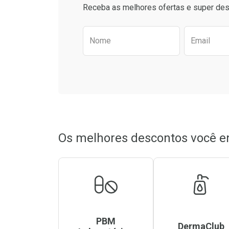
Comprar sem Desconto
Comprar sem Des
Receba as melhores ofertas e super des
Por R$ 47,51/cada
Por R$ 7,81/cada
Por R$ 47,51/cada
Por R$ 7,81/cada
Preencha o formulário aba
Nome
Email
Os melhores descontos você e
PBM
DermaClub