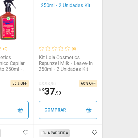
(0)
(0)
etics
Kit Lola Cosmetics
nico Capilar
Rapunzel Milk - Leave-In
to 250ml - 2
250ml - 2 Unidades Kit
56% OFF
60% OFF
R$ 93,90
37
R$
,90
COMPRAR
FAVORITOS
ADICIONAR AOS FAVORITOS
ADICIONAR AOS 
FECHAR
FECHAR
FECHAR
FECHAR
LOJA PARCEIRA