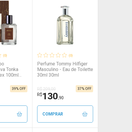
rio
os
Laboratório
Por Menos
(0)
(0)
bo
Perfume Tommy Hilfiger
ava Tonka
Masculino - Eau de Toilette
ex 100ml
30ml 30ml
39% OFF
37% OFF
R$ 209,00
130
onto
Ativar Desconto
R$
,90
em Desconto
em Desconto
Comprar sem Desconto
Comprar sem Desconto
COMPRAR
0/cada
0/cada
Por R$ 37,90/cada
Por R$ 37,90/cada