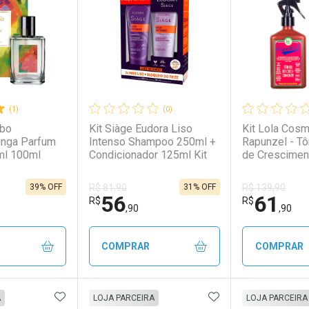
(1)
(0)
ebo
Kit Siàge Eudora Liso
Kit Lola Cosm
inga Parfum
Intenso Shampoo 250ml +
Rapunzel - Tô
ml 100ml
Condicionador 125ml Kit
de Crescimen
Unidades Kit
39% OFF
31% OFF
R$ 81,90
R$ 139,90
56
61
R$
R$
,90
,90
COMPRAR
COMPRAR
FAVORITOS
ADICIONAR AOS FAVORITOS
ADICIONAR AOS 
FECHAR
FECHAR
FECHAR
FECHAR
A
LOJA PARCEIRA
LOJA PARCEIRA