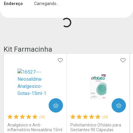
Endereço
Carregando...
Kit Farmacinha
ADICIONAR AOS FAVORITOS
ADIC
COMPRAR
COMPRAR
(35)
(23)
Analgésico e Anti-
Polivitamínico Ofolato para
inflamatório Neosaldina 15ml
Gestantes 90 Cápsulas