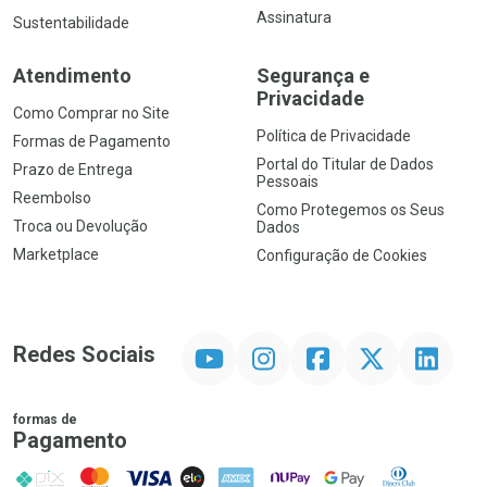
Assinatura
Sustentabilidade
Atendimento
Segurança e
Privacidade
Como Comprar no Site
Política de Privacidade
Formas de Pagamento
Portal do Titular de Dados
Prazo de Entrega
Pessoais
Reembolso
Como Protegemos os Seus
Troca ou Devolução
Dados
Marketplace
Configuração de Cookies
YouTube
Instagram
Facebook
Twitter
Linkedin
Redes Sociais
formas de
Pagamento
PIX
MasterCard
VISA
ELO
AMEX
NuPay
Google Pay
Diners Club