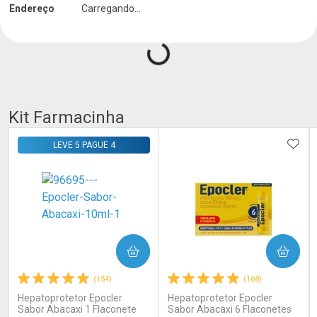
Endereço
Carregando...
Carregando produtos do seller...
Kit Farmacinha
ADIC
LEVE 5 PAGUE 4
COMPRAR
COMPRAR
(154)
(168)
Hepatoprotetor Epocler
Hepatoprotetor Epocler
Sabor Abacaxi 1 Flaconete
Sabor Abacaxi 6 Flaconetes