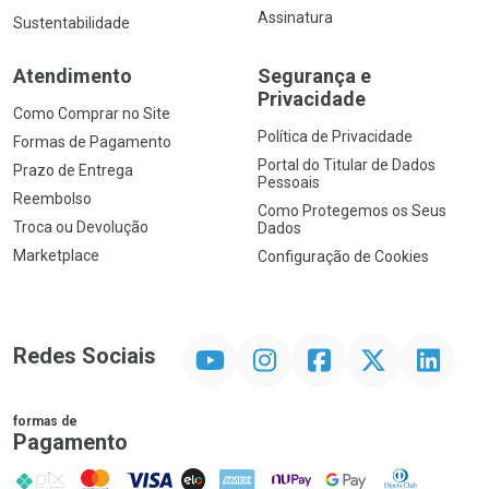
Assinatura
Sustentabilidade
Atendimento
Segurança e
Privacidade
Como Comprar no Site
Política de Privacidade
Formas de Pagamento
Portal do Titular de Dados
Prazo de Entrega
Pessoais
Reembolso
Como Protegemos os Seus
Troca ou Devolução
Dados
Marketplace
Configuração de Cookies
YouTube
Instagram
Facebook
Twitter
Linkedin
Redes Sociais
formas de
Pagamento
PIX
MasterCard
VISA
ELO
AMEX
NuPay
Google Pay
Diners Club