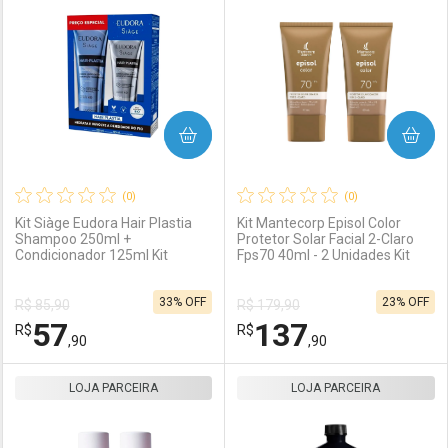
Laboratório
Por Menos
Laboratório
Por Menos
COMPRAR
COMPRAR
(0)
(0)
Kit Siàge Eudora Hair Plastia
Kit Mantecorp Episol Color
Shampoo 250ml +
Protetor Solar Facial 2-Claro
Condicionador 125ml Kit
Fps70 40ml - 2 Unidades Kit
Ativar Desconto
Ativar Desconto
33% OFF
23% OFF
R$ 85,90
R$ 179,90
Comprar sem Desconto
Comprar sem Desconto
57
137
R$
Comprar sem Desconto
R$
Comprar sem Desconto
Por R$ 176,90/cada
Por R$ 130,90/cada
,90
,90
Por R$ 176,90/cada
Por R$ 130,90/cada
LOJA PARCEIRA
FECHAR
FECHAR
LOJA PARCEIRA
F
F
Laboratório
Por Menos
Laboratório
Por Menos