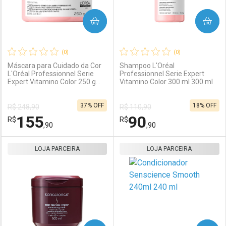
COMPRAR
COMPRAR
(0)
(0)
Máscara para Cuidado da Cor
Shampoo L'Oréal
L'Oréal Professionnel Serie
Professionnel Serie Expert
Expert Vitamino Color 250 g
Vitamino Color 300 ml 300 ml
Ativar Desconto
Ativar Desconto
250g
37% OFF
18% OFF
R$ 248,90
R$ 110,90
Comprar sem Desconto
Comprar sem Desconto
155
90
R$
Comprar sem Desconto
R$
Comprar sem Desconto
Por R$ 253,90/cada
Por R$ 117,90/cada
,90
,90
Por R$ 253,90/cada
Por R$ 117,90/cada
LOJA PARCEIRA
FECHAR
FECHAR
LOJA PARCEIRA
F
F
Laboratório
Por Menos
Laboratório
Por Menos