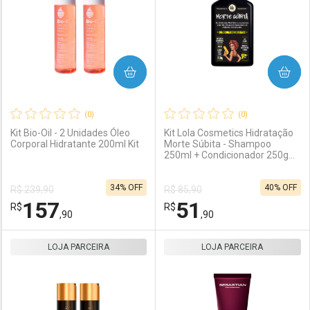
COMPRAR
COMPRAR
(0)
(0)
Kit Bio-Oil - 2 Unidades Óleo
Kit Lola Cosmetics Hidratação
Corporal Hidratante 200ml Kit
Morte Súbita - Shampoo
250ml + Condicionador 250g
Ativar Desconto
Ativar Desconto
Kit
34% OFF
40% OFF
R$ 239,90
R$ 85,90
Comprar sem Desconto
Comprar sem Desconto
157
51
R$
Comprar sem Desconto
R$
Comprar sem Desconto
Por R$ 57,90/cada
Por R$ 137,90/cada
,90
,90
Por R$ 57,90/cada
Por R$ 137,90/cada
LOJA PARCEIRA
FECHAR
FECHAR
LOJA PARCEIRA
F
F
Laboratório
Por Menos
Laboratório
Por Menos