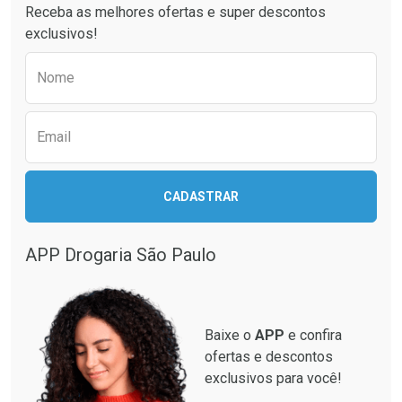
Receba as melhores ofertas e super descontos
exclusivos!
Preencha o formulário abaixo para receber 
Nome
Ativar Desconto
Ativar Desconto
Email
Comprar sem Desconto
Comprar sem Desconto
Comprar sem Desconto
Comprar sem Desconto
Por R$ 29,38/cada
Por R$ 26,72/cada
Por R$ 29,38/cada
Por R$ 26,72/cada
CADASTRAR
APP Drogaria São Paulo
Baixe o
APP
e confira
ofertas e descontos
exclusivos para você!