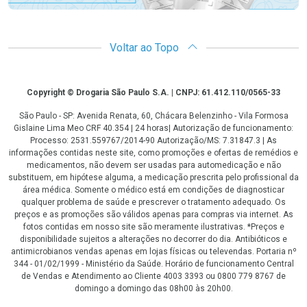
Voltar ao Topo
Copyright
Copyright © Drogaria São Paulo S.A. | CNPJ: 61.412.110/0565-33
São Paulo - SP: Avenida Renata, 60, Chácara Belenzinho - Vila Formosa
Gislaine Lima Meo CRF 40.354 | 24 horas| Autorização de funcionamento:
Processo: 2531.559767/2014-90 Autorização/MS: 7.31847.3 | As
informações contidas neste site, como promoções e ofertas de remédios e
medicamentos, não devem ser usadas para automedicação e não
substituem, em hipótese alguma, a medicação prescrita pelo profissional da
área médica. Somente o médico está em condições de diagnosticar
qualquer problema de saúde e prescrever o tratamento adequado. Os
preços e as promoções são válidos apenas para compras via internet. As
fotos contidas em nosso site são meramente ilustrativas. *Preços e
disponibilidade sujeitos a alterações no decorrer do dia. Antibióticos e
antimicrobianos vendas apenas em lojas físicas ou televendas. Portaria nº
344 - 01/02/1999 - Ministério da Saúde. Horário de funcionamento Central
de Vendas e Atendimento ao Cliente 4003 3393 ou 0800 779 8767 de
domingo a domingo das 08h00 às 20h00.