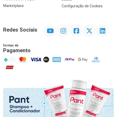
Marketplace
Configuração de Cookies
YouTube
Instagram
Facebook
Twitter
Linkedin
Redes Sociais
formas de
Pagamento
PIX
MasterCard
VISA
ELO
AMEX
NuPay
Google Pay
Diners Club
Hipercard
Promoção em Destaque