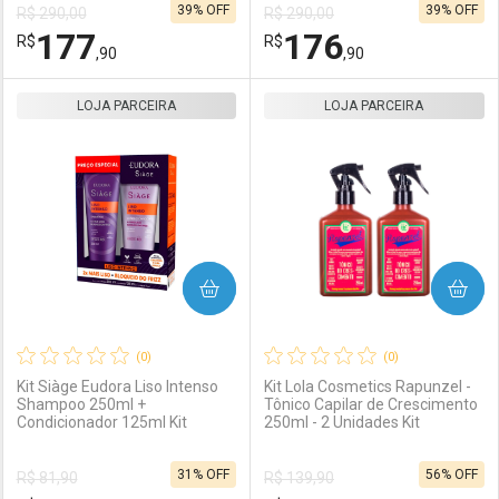
39% OFF
39% OFF
R$ 290,00
R$ 290,00
177
176
R$
R$
,90
,90
LOJA PARCEIRA
FECHAR
FECHAR
LOJA PARCEIRA
F
F
Laboratório
Por Menos
Laboratório
Por Menos
COMPRAR
COMPRAR
(0)
(0)
Kit Siàge Eudora Liso Intenso
Kit Lola Cosmetics Rapunzel -
Shampoo 250ml +
Tônico Capilar de Crescimento
Condicionador 125ml Kit
250ml - 2 Unidades Kit
Ativar Desconto
Ativar Desconto
31% OFF
56% OFF
R$ 81,90
R$ 139,90
Comprar sem Desconto
Comprar sem Desconto