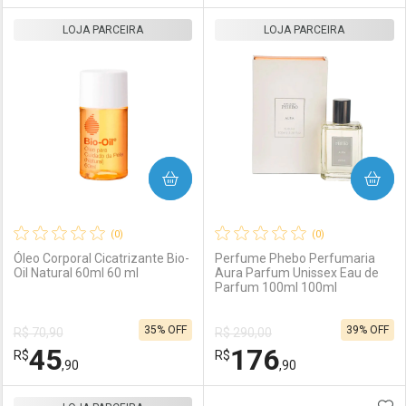
LOJA PARCEIRA
FECHAR
FECHAR
LOJA PARCEIRA
F
F
Laboratório
Por Menos
Laboratório
Por Menos
COMPRAR
COMPRAR
(0)
(0)
Óleo Corporal Cicatrizante Bio-
Perfume Phebo Perfumaria
Oil Natural 60ml 60 ml
Aura Parfum Unissex Eau de
Parfum 100ml 100ml
Ativar Desconto
Ativar Desconto
35% OFF
39% OFF
R$ 70,90
R$ 290,00
Comprar sem Desconto
Comprar sem Desconto
45
176
R$
Comprar sem Desconto
R$
Comprar sem Desconto
Por R$ 37,90/cada
Por R$ 104,90/cada
,90
,90
Por R$ 37,90/cada
Por R$ 104,90/cada
ADI