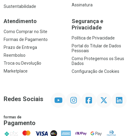
Assinatura
Sustentabilidade
Atendimento
Segurança e
Privacidade
Como Comprar no Site
Política de Privacidade
Formas de Pagamento
Portal do Titular de Dados
Prazo de Entrega
Pessoais
Reembolso
Como Protegemos os Seus
Troca ou Devolução
Dados
Marketplace
Configuração de Cookies
YouTube
Instagram
Facebook
Twitter
Linkedin
Redes Sociais
formas de
Pagamento
PIX
MasterCard
VISA
ELO
AMEX
NuPay
Google Pay
Diners Club