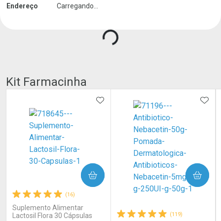
Endereço
Carregando...
Kit Farmacinha
ADICIONAR AOS FAVORITOS
ADIC
COMPRAR
COMPRAR
(16)
Suplemento Alimentar
(119)
Lactosil Flora 30 Cápsulas