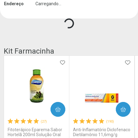
Carregando produtos do seller...
Endereço
Carregando...
Kit Farmacinha
ADICIONAR AOS FAVORITOS
ADIC
COMPRAR
COMPRAR
(27)
(190)
Fitoterápico Eparema Sabor
Anti-Inflamatório Diclofenaco
Hortelã 200ml Solução Oral
Dietilamônio 11,6mg/g