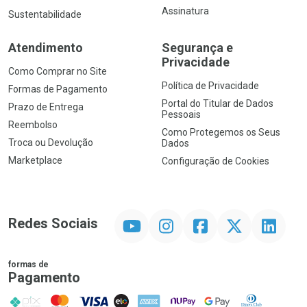
Assinatura
Sustentabilidade
Atendimento
Segurança e
Privacidade
Como Comprar no Site
Política de Privacidade
Formas de Pagamento
Portal do Titular de Dados
Prazo de Entrega
Pessoais
Reembolso
Como Protegemos os Seus
Troca ou Devolução
Dados
Marketplace
Configuração de Cookies
YouTube
Instagram
Facebook
Twitter
Linkedin
Redes Sociais
formas de
Pagamento
PIX
MasterCard
VISA
ELO
AMEX
NuPay
Google Pay
Diners Club