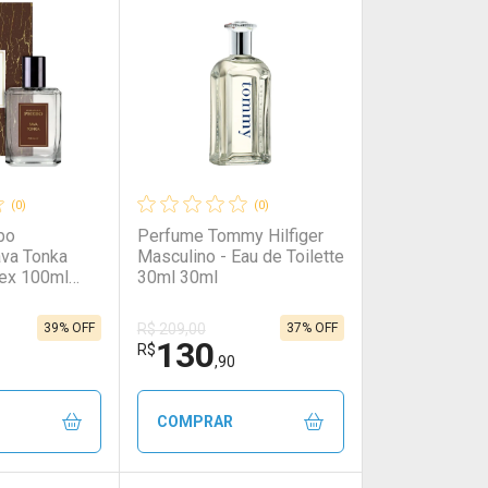
rio
os
Laboratório
Por Menos
(0)
(0)
bo
Perfume Tommy Hilfiger
ava Tonka
Masculino - Eau de Toilette
ex 100ml
30ml 30ml
39% OFF
37% OFF
R$ 209,00
130
onto
Ativar Desconto
R$
,90
em Desconto
em Desconto
Comprar sem Desconto
Comprar sem Desconto
COMPRAR
0/cada
0/cada
Por R$ 37,90/cada
Por R$ 37,90/cada