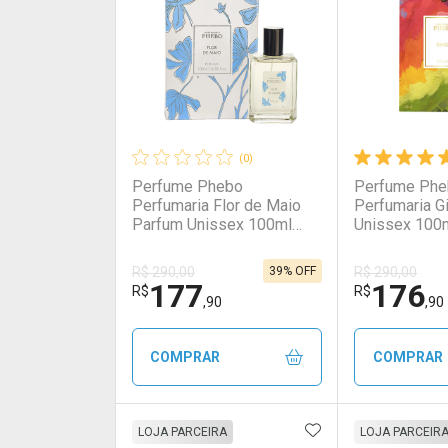
(0)
Perfume Phebo
Perfume Ph
Perfumaria Flor de Maio
Perfumaria G
Parfum Unissex 100ml
Unissex 100
100ml
39% OFF
R$ 290,00
R$ 290,00
177
176
R$
R$
,90
,90
COMPRAR
COMPRAR
ADICIONAR AOS 
FECHAR
FECHAR
LOJA PARCEIRA
LOJA PARCEIR