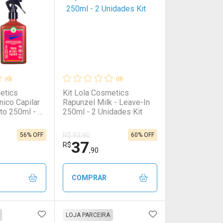
(0)
(0)
etics
Kit Lola Cosmetics
nico Capilar
Rapunzel Milk - Leave-In
to 250ml - 2
250ml - 2 Unidades Kit
56% OFF
60% OFF
R$ 93,90
37
R$
,90
COMPRAR
FAVORITOS
ADICIONAR AOS FAVORITOS
ADICIONAR AOS 
FECHAR
FECHAR
FECHAR
FECHAR
LOJA PARCEIRA