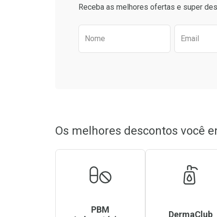
Comprar sem Desconto
Comprar sem Des
Receba as melhores ofertas e super des
Por R$ 45,99/cada
Por R$ 55,05/cada
Por R$ 45,99/cada
Por R$ 55,05/cada
Preencha o formulário aba
Nome
Email
Os melhores descontos você e
PBM
DermaClub