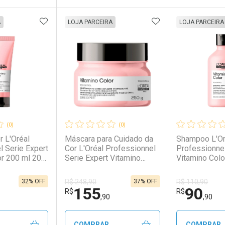
FAVORITOS
ADICIONAR AOS FAVORITOS
ADICIONAR AOS 
FECHAR
FECHAR
FECHAR
FECHAR
A
LOJA PARCEIRA
LOJA PARCEIRA
rio
os
Laboratório
Por Menos
Laborató
Por Men
(0)
(0)
r L'Oréal
Máscara para Cuidado da
Shampoo L'Or
l Serie Expert
Cor L'Oréal Professionnel
Professionnel
or 200 ml 200
Serie Expert Vitamino
Vitamino Colo
Color 250 g 250g
ml
32% OFF
37% OFF
R$ 248,90
R$ 110,90
155
90
conto
Ativar Desconto
Ativar Desc
R$
R$
,90
,90
em Desconto
em Desconto
Comprar sem Desconto
Comprar sem Desconto
Comprar s
Comprar s
COMPRAR
COMPRAR