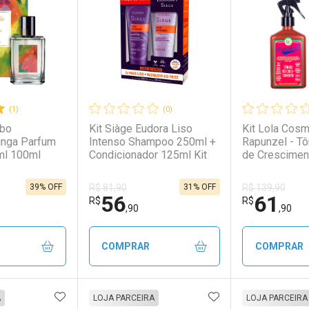
(1)
(0)
ebo
Kit Siàge Eudora Liso
Kit Lola Cosm
inga Parfum
Intenso Shampoo 250ml +
Rapunzel - Tô
ml 100ml
Condicionador 125ml Kit
de Crescimen
Unidades Kit
39% OFF
31% OFF
R$ 81,90
R$ 139,90
56
61
R$
R$
,90
,90
COMPRAR
COMPRAR
FAVORITOS
ADICIONAR AOS FAVORITOS
ADICIONAR AOS 
FECHAR
FECHAR
FECHAR
FECHAR
A
LOJA PARCEIRA
LOJA PARCEIRA