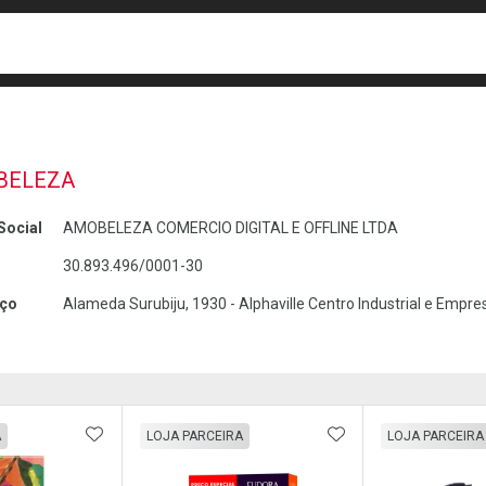
busca
isa?
BELEZA
Social
AMOBELEZA COMERCIO DIGITAL E OFFLINE LTDA
30.893.496/0001-30
ço
Alameda Surubiju, 1930 - Alphaville Centro Industrial e Empres
FAVORITOS
ADICIONAR AOS FAVORITOS
ADICIONAR AOS 
A
LOJA PARCEIRA
LOJA PARCEIRA