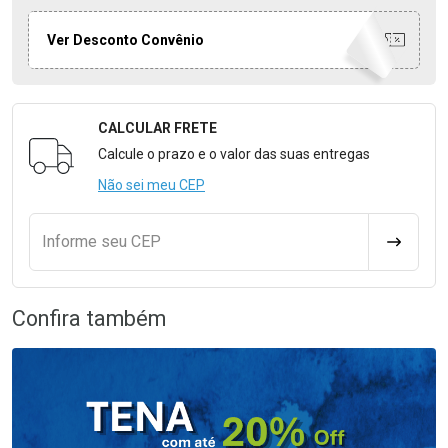
Ver Desconto Convênio
CALCULAR FRETE
Formulário para Calcular o Frete
Calcule o prazo e o valor das suas entregas
Não sei meu CEP
Informe seu CEP
CALCULA
Confira também