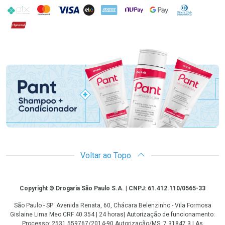
PIX
MasterCard
VISA
ELO
AMEX
NuPay
Google Pay
Diners Club
Hipercard
Promoção em Destaque
Voltar ao Topo
Copyright
Copyright © Drogaria São Paulo S.A. | CNPJ: 61.412.110/0565-33
São Paulo - SP: Avenida Renata, 60, Chácara Belenzinho - Vila Formosa
Gislaine Lima Meo CRF 40.354 | 24 horas| Autorização de funcionamento:
Processo: 2531.559767/2014-90 Autorização/MS: 7.31847.3 | As