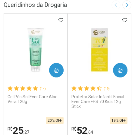
Queridinhos da Drogaria
Imagem A
Pró
ADICIONAR AOS FAVORITOS
ADIC
COMPRAR
COMPRAR
(14)
(19)
Gel Pós Sol Ever Care Aloe
Protetor Solar Infantil Facial
Vera 120g
Ever Care FPS 70 Kids 12g
Stick
20% OFF
19% OFF
25
52
R$
R$
,27
,64