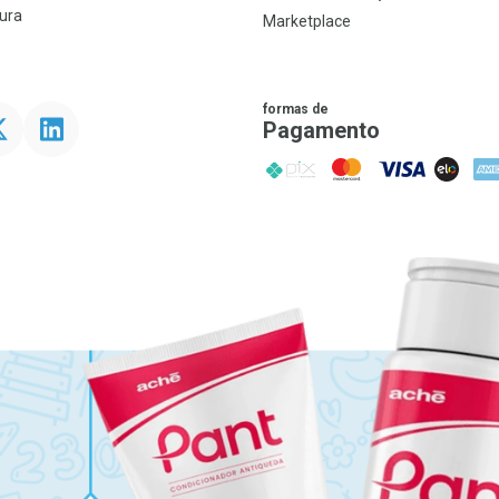
ura
Marketplace
formas de
ter
Linkedin
Pagamento
PIX
MasterCard
VISA
ELO
AME