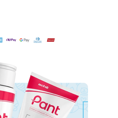
X
NuPay
Google Pay
Diners Club
Hipercard