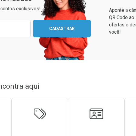
contos exclusivos!
Aponte a câm
QR Code ao 
ixo para receber as melhores ofertas:
ofertas e de
CADASTRAR
você!
Ativar Desconto
Comprar sem Desconto
Comprar sem Desconto
Ver Desconto Convênio
Por R$ 24,99/cada
Por R$ 24,99/cada
ncontra aqui