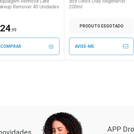
quiagem Rennova Care
dos Olhos Olay Regenerist
keup Remover 40 Unidades
200ml
24
PRODUTO ESGOTADO
,99
COMPRAR
AVISE-ME
FECHAR
FECHAR
FE
FE
aboratório
or Menos
Laboratório
Por Menos
ão Paulo
APP Dro
 novidades