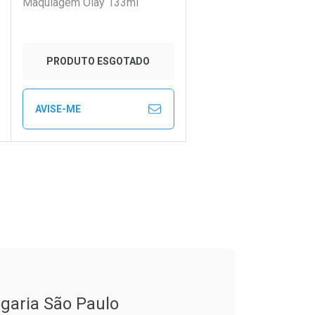
Maquiagem Olay 133ml
PRODUTO ESGOTADO
AVISE-ME
CHAR
CHAR
FECHAR
FECHAR
Laboratório
Por Menos
garia São Paulo