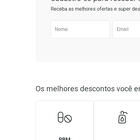
Receba as melhores ofertas e super des
Preencha o formulário aba
Nome
Email
Os melhores descontos você e
PBM