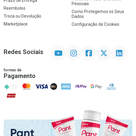
Prazo de Entrega
Pessoais
Reembolso
Como Protegemos os Seus
Troca ou Devolução
Dados
Marketplace
Configuração de Cookies
YouTube
Instagram
Facebook
Twitter
Linkedin
Redes Sociais
formas de
Pagamento
PIX
MasterCard
VISA
ELO
AMEX
NuPay
Google Pay
Diners Club
Hipercard
Promoção em Destaque