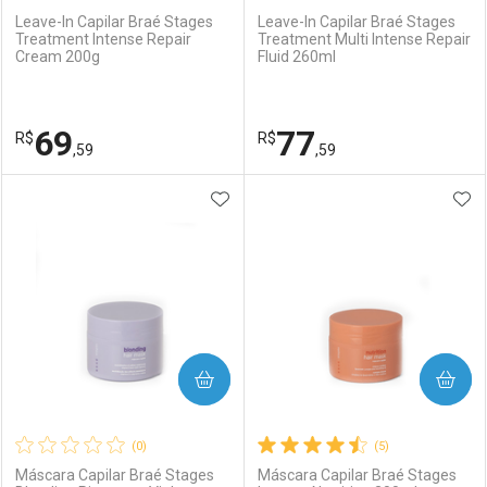
Leave-In Capilar Braé Stages
Leave-In Capilar Braé Stages
Treatment Intense Repair
Treatment Multi Intense Repair
Cream 200g
Fluid 260ml
69
77
R$
R$
,59
,59
ADICIONAR AOS FAVORITOS
ADI
FECHAR
FECHAR
F
F
Laboratório
Por Menos
Laboratório
Por Menos
COMPRAR
COMPRAR
(0)
(5)
Máscara Capilar Braé Stages
Máscara Capilar Braé Stages