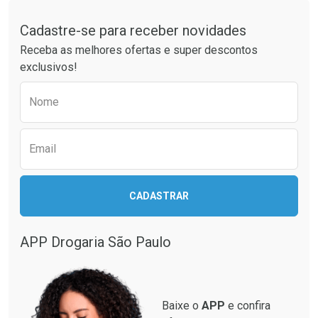
Laboratório
Por Menos
Tudo sobre a Drogaria São Paulo
Cadastre-se para receber novidades
Receba as melhores ofertas e super descontos
exclusivos!
Preencha o formulário abaixo para receber 
Nome
Email
Ver Desconto Convênio
CADASTRAR
APP Drogaria São Paulo
Baixe o
APP
e confira