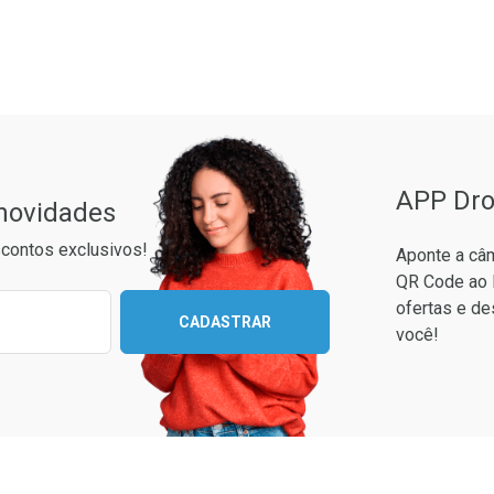
ão Paulo
APP Dro
 novidades
contos exclusivos!
Aponte a câm
QR Code ao 
Ativar Desconto
ixo para receber as melhores ofertas:
ofertas e de
CADASTRAR
você!
Comprar sem Desconto
Comprar sem Desconto
Ver Desconto Convênio
Por R$ 56,59/cada
Por R$ 56,59/cada