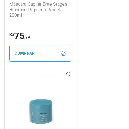
Máscara Capilar Braé Stages
Blonding Pigmento Violeta
200ml
75
R$
,99
COMPRAR
DICIONAR AOS FAVORITOS
ADICIONAR AOS FAVORIT
ECHAR
ECHAR
FECHAR
FECHAR
Laboratório
Por Menos