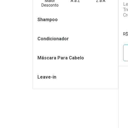
Maior
A a Z
Z a A
Le
Desconto
Tr
Cr
Filtros
Shampoo
R$
Condicionador
Máscara Para Cabelo
Leave-in
L
P