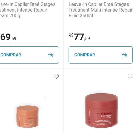
ave-In Capilar Braé Stages
Leave-In Capilar Braé Stages
eatment Intense Repair
Treatment Multi Intense Repair
eam 200g
Fluid 260ml
69
77
R$
,59
,59
COMPRAR
COMPRAR
ADICIONAR AOS FAVORITOS
A
FECHAR
FECHAR
F
F
aboratório
or Menos
Laboratório
Por Menos