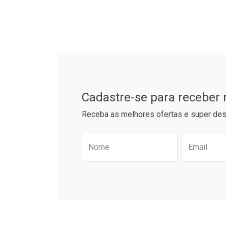
Tudo sobre a Drogaria S
Cadastre-se para receber
Receba as melhores ofertas e super des
Preencha o formulário aba
Nome
Email