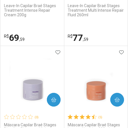
Leave-In Capilar Braé Stages
Leave-In Capilar Braé Stages
Treatment Intense Repair
Treatment Multi Intense Repair
Cream 200g
Fluid 260ml
69
77
R$
R$
,59
,59
ADICIONAR AOS FAVORITOS
ADI
FECHAR
FECHAR
F
F
Laboratório
Por Menos
Laboratório
Por Menos
COMPRAR
COMPRAR
(0)
(5)
Máscara Capilar Braé Stages
Máscara Capilar Braé Stages