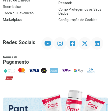
Prazo de Entrega
Pessoais
Reembolso
Como Protegemos os Seus
Troca ou Devolução
Dados
Marketplace
Configuração de Cookies
YouTube
Instagram
Facebook
Twitter
Linkedin
Redes Sociais
formas de
Pagamento
PIX
MasterCard
VISA
ELO
AMEX
NuPay
Google Pay
Diners Club
Hipercard
Promoção em Destaque