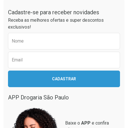
Laboratório
Por Menos
Tudo sobre a Drogaria São Paulo
Cadastre-se para receber novidades
Receba as melhores ofertas e super descontos
exclusivos!
Preencha o formulário abaixo para receber 
Nome
Email
Ver Desconto Convênio
CADASTRAR
APP Drogaria São Paulo
Baixe o
APP
e confira