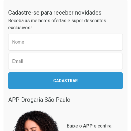
Laboratório
Por Menos
Tudo sobre a Drogaria São Paulo
Cadastre-se para receber novidades
Receba as melhores ofertas e super descontos
exclusivos!
Preencha o formulário abaixo para receber 
Nome
Email
Ver Desconto Convênio
CADASTRAR
APP Drogaria São Paulo
Baixe o
APP
e confira