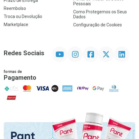
Prazo de Entrega
Pessoais
Reembolso
Como Protegemos os Seus
Troca ou Devolução
Dados
Marketplace
Configuração de Cookies
YouTube
Instagram
Facebook
Twitter
Linkedin
Redes Sociais
formas de
Pagamento
PIX
MasterCard
VISA
ELO
AMEX
NuPay
Google Pay
Diners Club
Hipercard
Promoção em Destaque