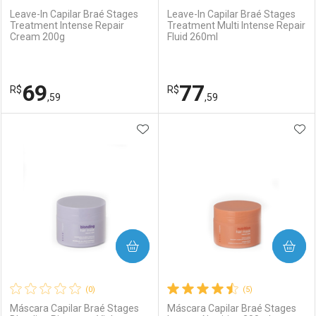
Leave-In Capilar Braé Stages
Leave-In Capilar Braé Stages
Treatment Intense Repair
Treatment Multi Intense Repair
Cream 200g
Fluid 260ml
69
77
R$
R$
,59
,59
ADICIONAR AOS FAVORITOS
ADI
FECHAR
FECHAR
F
F
Laboratório
Por Menos
Laboratório
Por Menos
COMPRAR
COMPRAR
(0)
(5)
Máscara Capilar Braé Stages
Máscara Capilar Braé Stages