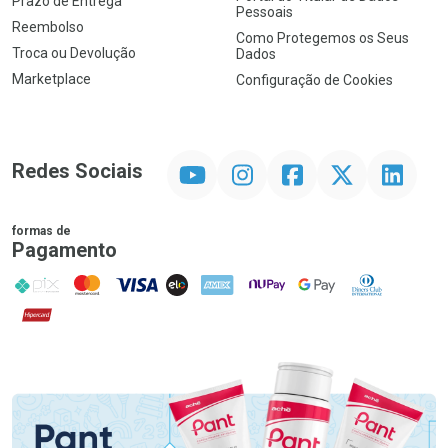
Prazo de Entrega
Pessoais
Reembolso
Como Protegemos os Seus
Troca ou Devolução
Dados
Marketplace
Configuração de Cookies
YouTube
Instagram
Facebook
Twitter
Linkedin
Redes Sociais
formas de
Pagamento
PIX
MasterCard
VISA
ELO
AMEX
NuPay
Google Pay
Diners Club
Hipercard
Promoção em Destaque