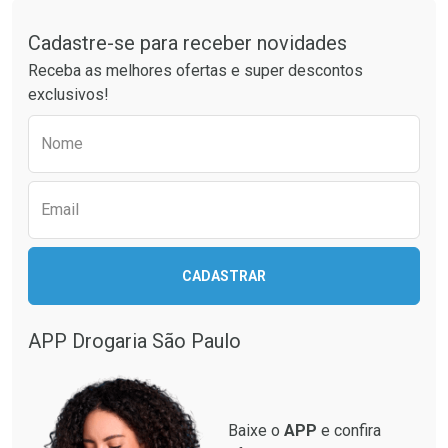
Laboratório
Por Menos
Tudo sobre a Drogaria São Paulo
Cadastre-se para receber novidades
Receba as melhores ofertas e super descontos
exclusivos!
Preencha o formulário abaixo para receber 
Nome
Email
Ver Desconto Convênio
CADASTRAR
APP Drogaria São Paulo
Baixe o
APP
e confira