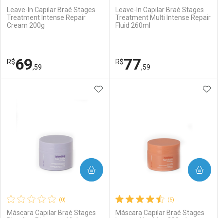
Leave-In Capilar Braé Stages
Leave-In Capilar Braé Stages
Treatment Intense Repair
Treatment Multi Intense Repair
Cream 200g
Fluid 260ml
69
77
R$
R$
,59
,59
ADICIONAR AOS FAVORITOS
ADI
FECHAR
FECHAR
F
F
Laboratório
Por Menos
Laboratório
Por Menos
COMPRAR
COMPRAR
(0)
(5)
Máscara Capilar Braé Stages
Máscara Capilar Braé Stages