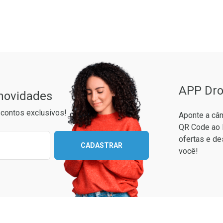
ão Paulo
APP Dro
 novidades
contos exclusivos!
Aponte a câm
QR Code ao 
Ativar Desconto
ixo para receber as melhores ofertas:
ofertas e de
CADASTRAR
você!
Comprar sem Desconto
Comprar sem Desconto
Ver Desconto Convênio
Por R$ 56,59/cada
Por R$ 56,59/cada