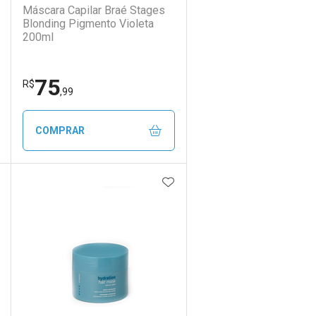
Máscara Capilar Braé Stages
Blonding Pigmento Violeta
200ml
75
R$
,99
COMPRAR
DICIONAR AOS FAVORITOS
ADICIONAR AOS FAVORIT
ECHAR
ECHAR
FECHAR
FECHAR
Laboratório
Por Menos