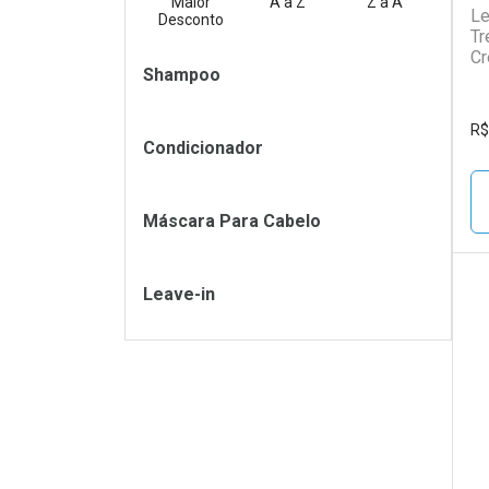
Maior
A a Z
Z a A
Le
Desconto
Tr
Cr
Filtros
Shampoo
R$
Condicionador
Máscara Para Cabelo
Leave-in
L
P