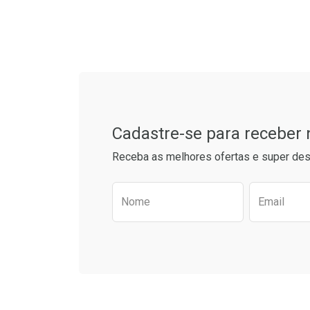
Tudo sobre a Drogaria S
Cadastre-se para receber
Receba as melhores ofertas e super des
Preencha o formulário aba
Nome
Email