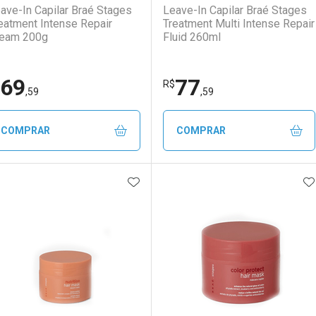
ave-In Capilar Braé Stages
Leave-In Capilar Braé Stages
eatment Intense Repair
Treatment Multi Intense Repair
eam 200g
Fluid 260ml
69
77
R$
,59
,59
COMPRAR
COMPRAR
ADICIONAR AOS FAVORITOS
A
FECHAR
FECHAR
F
F
aboratório
or Menos
Laboratório
Por Menos