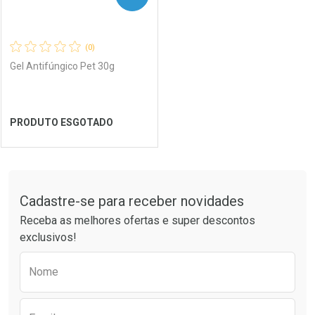
(0)
Gel Antifúngico Pet 30g
PRODUTO ESGOTADO
FECHAR
FECHAR
Tudo sobre a Drogaria São Paulo
Cadastre-se para receber novidades
Laboratório
Por Menos
Receba as melhores ofertas e super descontos
exclusivos!
Preencha o formulário abaixo para receber 
Nome