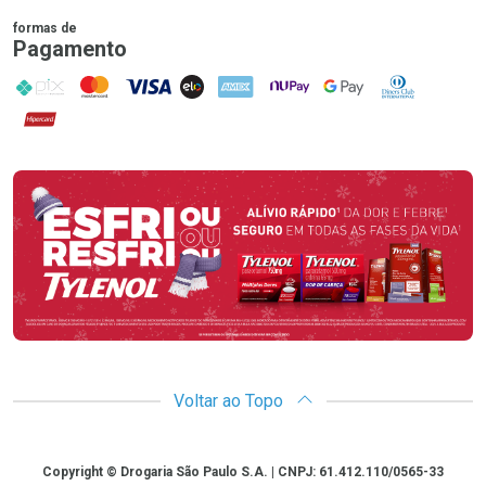
formas de
Pagamento
PIX
MasterCard
VISA
ELO
AMEX
NuPay
Google Pay
Diners Club
Hipercard
Promoção em Destaque
Voltar ao Topo
Copyright
Copyright © Drogaria São Paulo S.A. | CNPJ: 61.412.110/0565-33