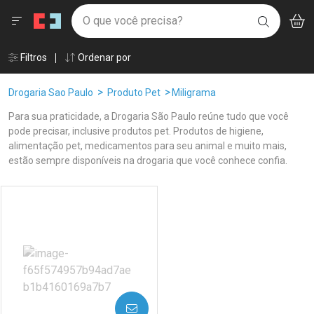
Drogaria São Paulo
Menu
Aces
Ir direto para a home
O que você precisa?
V
i
BUSCAR
Navegue pela página
Ir direto para o conteúdo
Faça a sua busca
Ir direto para a busca
Âncoras
Filtros
Ordenar por
Ir direto para a conta
Ir direto para a ajuda
Breadcrumb
Drogaria Sao Paulo
Produto Pet
Miligrama
Ir direto para a notificações
Ir direto para o carrinho
Para sua praticidade, a Drogaria São Paulo reúne tudo que você
Ir direto para o menu
pode precisar, inclusive produtos pet. Produtos de higiene,
alimentação pet, medicamentos para seu animal e muito mais,
estão sempre disponíveis na drogaria que você conhece confia.
Linkagens Internas em Destaque
Promoções em Destaque
Prateleira
AVISE-ME