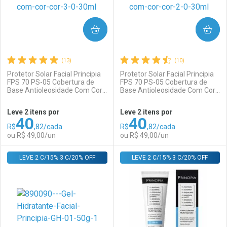
COMPRAR
COMPRAR
(13)
(10)
Protetor Solar Facial Principia
Protetor Solar Facial Principia
FPS 70 PS-05 Cobertura de
FPS 70 PS-05 Cobertura de
Base Antioleosidade Com Cor
Base Antioleosidade Com Cor
Ativar Desconto
Ativar Desconto
3.0 30ml Fluido
2.0 30ml Fluido
Leve 2 itens por
Leve 2 itens por
40
40
Comprar sem Desconto
Comprar sem Desconto
R$
,82/cada
R$
,82/cada
Comprar sem Desconto
Comprar sem Desconto
Por R$ 39,00/cada
Por R$ 69,00/cada
ou R$ 49,00/un
ou R$ 49,00/un
Por R$ 39,00/cada
Por R$ 69,00/cada
LEVE 2 C/15% 3 C/20% OFF
FECHAR
FECHAR
LEVE 2 C/15% 3 C/20% OFF
F
F
Laboratório
Por Menos
Laboratório
Por Menos