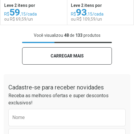
Leve 2 itens por
Leve 2 itens por
59
93
Comprar sem Desconto
Comprar sem Desconto
R$
,15/cada
R$
,15/cada
Comprar sem Desconto
Comprar sem Desconto
Por R$ 54,59/cada
Por R$ 34,59/cada
ou R$ 69,59/un
ou R$ 109,59/un
Por R$ 54,59/cada
Por R$ 34,59/cada
FECHAR
FECHAR
F
F
Você visualizou
48
de
133
produtos
Laboratório
Por Menos
Laboratório
Por Menos
CARREGAR MAIS
Tudo sobre a Drogaria São Paulo
Cadastre-se para receber novidades
Receba as melhores ofertas e super descontos
exclusivos!
Preencha o formulário abaixo para receber 
Nome
Ativar Desconto
Ativar Desconto