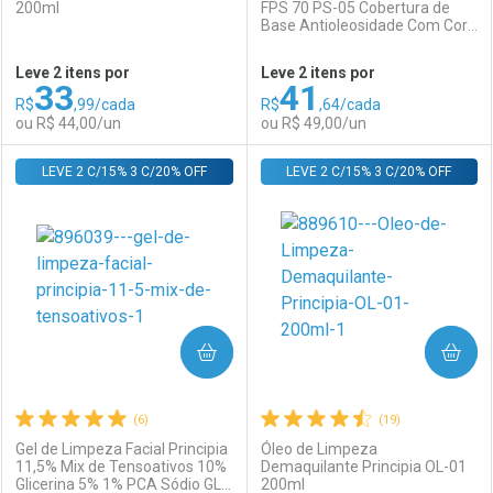
200ml
FPS 70 PS-05 Cobertura de
Base Antioleosidade Com Cor
Ativar Desconto
Ativar Desconto
4.0 30ml Fluido
Leve 2 itens por
Leve 2 itens por
33
41
Comprar sem Desconto
Comprar sem Desconto
R$
,99/cada
R$
,64/cada
Comprar sem Desconto
Comprar sem Desconto
Por R$ 49,59/cada
Por R$ 44,59/cada
ou R$ 44,00/un
ou R$ 49,00/un
Por R$ 49,59/cada
Por R$ 44,59/cada
LEVE 2 C/15% 3 C/20% OFF
FECHAR
FECHAR
LEVE 2 C/15% 3 C/20% OFF
F
F
Laboratório
Por Menos
Laboratório
Por Menos
COMPRAR
COMPRAR
(6)
(19)
Gel de Limpeza Facial Principia
Óleo de Limpeza
11,5% Mix de Tensoativos 10%
Demaquilante Principia OL-01
Glicerina 5% 1% PCA Sódio GL-
200ml