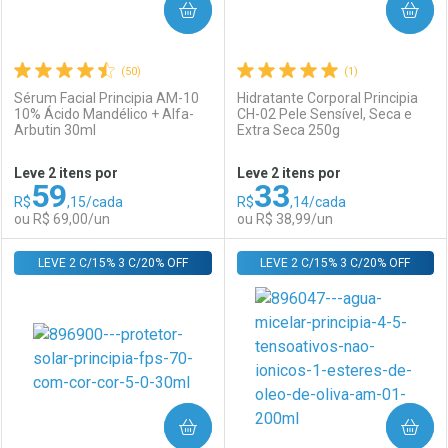
COMPRAR
COMPRAR
(50)
(1)
Sérum Facial Principia AM-10
Hidratante Corporal Principia
10% Ácido Mandélico + Alfa-
CH-02 Pele Sensível, Seca e
Arbutin 30ml
Extra Seca 250g
Ativar Desconto
Ativar Desconto
Leve 2 itens por
Leve 2 itens por
59
33
Comprar sem Desconto
Comprar sem Desconto
R$
,15/cada
R$
,14/cada
Comprar sem Desconto
Comprar sem Desconto
Por R$ 49,00/cada
Por R$ 79,00/cada
ou R$ 69,00/un
ou R$ 38,99/un
Por R$ 49,00/cada
Por R$ 79,00/cada
LEVE 2 C/15% 3 C/20% OFF
FECHAR
FECHAR
LEVE 2 C/15% 3 C/20% OFF
F
F
Laboratório
Por Menos
Laboratório
Por Menos
COMPRAR
COMPRAR