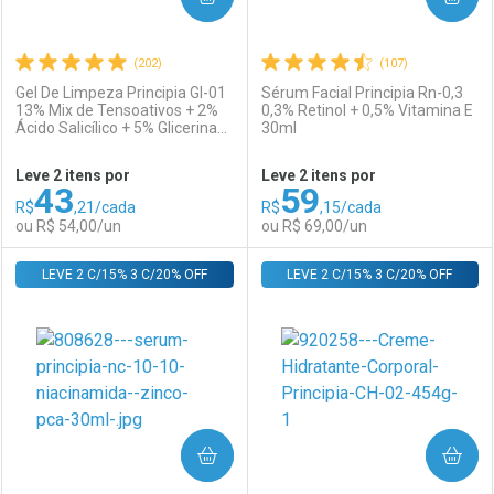
(202)
(107)
Gel De Limpeza Principia Gl-01
Sérum Facial Principia Rn-0,3
13% Mix de Tensoativos + 2%
0,3% Retinol + 0,5% Vitamina E
Ácido Salicílico + 5% Glicerina
30ml
Ativar Desconto
Ativar Desconto
350g
Leve 2 itens por
Leve 2 itens por
43
59
Comprar sem Desconto
Comprar sem Desconto
R$
,21/cada
R$
,15/cada
Comprar sem Desconto
Comprar sem Desconto
Por R$ 54,00/cada
Por R$ 49,00/cada
ou R$ 54,00/un
ou R$ 69,00/un
Por R$ 54,00/cada
Por R$ 49,00/cada
LEVE 2 C/15% 3 C/20% OFF
FECHAR
FECHAR
LEVE 2 C/15% 3 C/20% OFF
F
F
Laboratório
Por Menos
Laboratório
Por Menos
COMPRAR
COMPRAR