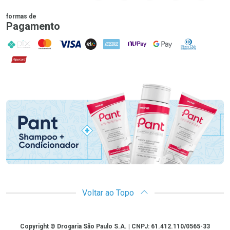
formas de
Pagamento
PIX
MasterCard
VISA
ELO
AMEX
NuPay
Google Pay
Diners Club
Hipercard
Promoção em Destaque
Voltar ao Topo
Copyright
Copyright © Drogaria São Paulo S.A. | CNPJ: 61.412.110/0565-33