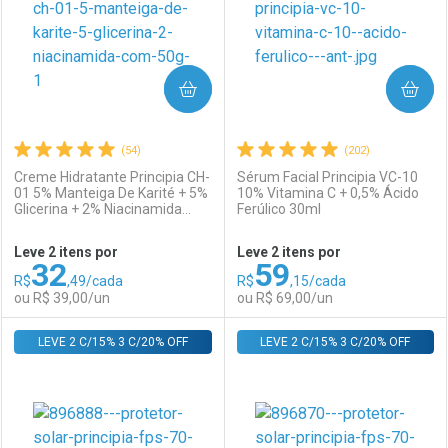
COMPRAR
COMPRAR
(54)
(202)
Creme Hidratante Principia CH-
Sérum Facial Principia VC-10
01 5% Manteiga De Karité + 5%
10% Vitamina C + 0,5% Ácido
Glicerina + 2% Niacinamida
Ferúlico 30ml
Ativar Desconto
Ativar Desconto
com 50g
Leve 2 itens por
Leve 2 itens por
32
59
Comprar sem Desconto
Comprar sem Desconto
R$
,49/cada
R$
,15/cada
Comprar sem Desconto
Comprar sem Desconto
Por R$ 49,00/cada
Por R$ 35,79/cada
ou R$ 39,00/un
ou R$ 69,00/un
Por R$ 49,00/cada
Por R$ 35,79/cada
LEVE 2 C/15% 3 C/20% OFF
FECHAR
FECHAR
LEVE 2 C/15% 3 C/20% OFF
F
F
Laboratório
Por Menos
Laboratório
Por Menos