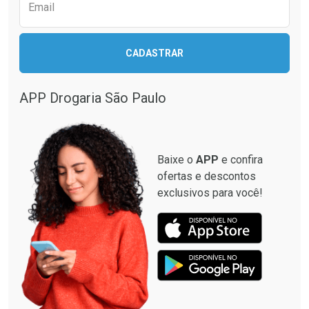
Comprar sem Desconto
Comprar sem Desconto
Email
Comprar sem Desconto
Comprar sem Desconto
Por R$ 69,59/cada
Por R$ 109,59/cada
Por R$ 69,59/cada
Por R$ 109,59/cada
CADASTRAR
APP Drogaria São Paulo
Baixe o
APP
e confira
ofertas e descontos
exclusivos para você!