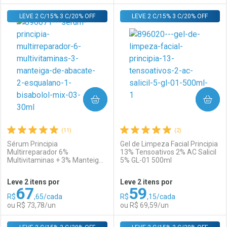
LEVE 2 C/15% 3 C/20% OFF
FECHAR
FECHAR
LEVE 2 C/15% 3 C/20% OFF
F
F
Laboratório
Por Menos
Laboratório
Por Menos
COMPRAR
COMPRAR
(11)
(2)
Sérum Principia
Gel de Limpeza Facial Principia
Multirreparador 6%
13% Tensoativos 2% AC Salicil
Multivitaminas + 3% Manteiga
5% GL-01 500ml
Ativar Desconto
Ativar Desconto
de Abacate + 2% Esqualano +
1% Bisabolol MIX-03 30ml
Leve 2 itens por
Leve 2 itens por
67
59
Comprar sem Desconto
Comprar sem Desconto
R$
,65/cada
R$
,15/cada
Comprar sem Desconto
Comprar sem Desconto
Por R$ 54,59/cada
Por R$ 48,99/cada
ou R$ 73,78/un
ou R$ 69,59/un
Por R$ 54,59/cada
Por R$ 48,99/cada