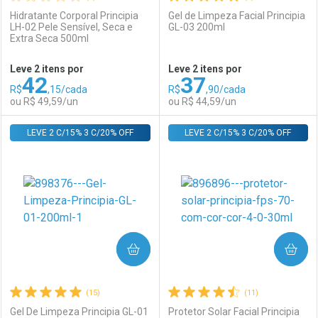
Hidratante Corporal Principia
Gel de Limpeza Facial Principia
LH-02 Pele Sensível, Seca e
GL-03 200ml
Extra Seca 500ml
Ativar Desconto
Ativar Desconto
Leve 2 itens por
Leve 2 itens por
42
37
Comprar sem Desconto
Comprar sem Desconto
R$
,15/cada
R$
,90/cada
Comprar sem Desconto
Comprar sem Desconto
Por R$ 59,00/cada
Por R$ 48,99/cada
ou R$ 49,59/un
ou R$ 44,59/un
Por R$ 59,00/cada
Por R$ 48,99/cada
LEVE 2 C/15% 3 C/20% OFF
FECHAR
FECHAR
LEVE 2 C/15% 3 C/20% OFF
F
F
Laboratório
Por Menos
Laboratório
Por Menos
COMPRAR
COMPRAR
(15)
(11)
Gel De Limpeza Principia GL-01
Protetor Solar Facial Principia