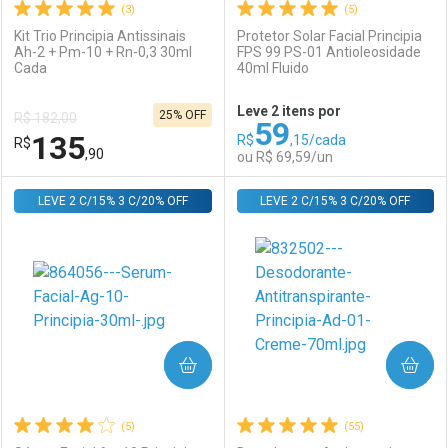
(3)
(5)
Kit Trio Principia Antissinais
Protetor Solar Facial Principia
Ah-2 + Pm-10 + Rn-0,3 30ml
FPS 99 PS-01 Antioleosidade
Cada
40ml Fluido
Ativar Desconto
Ativar Desconto
Leve 2 itens por
25% OFF
R$ 182,00
59
Comprar sem Desconto
Comprar sem Desconto
135
R$
,15/cada
R$
Comprar sem Desconto
Comprar sem Desconto
Por R$ 48,99/cada
Por R$ 44,59/cada
,90
ou R$ 69,59/un
Por R$ 48,99/cada
Por R$ 44,59/cada
LEVE 2 C/15% 3 C/20% OFF
FECHAR
FECHAR
LEVE 2 C/15% 3 C/20% OFF
F
F
Laboratório
Por Menos
Laboratório
Por Menos
COMPRAR
COMPRAR
(5)
(55)