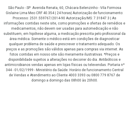
São Paulo - SP: Avenida Renata, 60, Chácara Belenzinho - Vila Formosa
Gislaine Lima Meo CRF 40.354 | 24 horas| Autorização de funcionamento:
Processo: 2531.559767/2014-90 Autorização/MS: 7.31847.3 | As
informações contidas neste site, como promoções e ofertas de remédios e
medicamentos, não devem ser usadas para automedicação e não
substituem, em hipótese alguma, a medicação prescrita pelo profissional da
área médica. Somente o médico está em condições de diagnosticar
qualquer problema de saúde e prescrever o tratamento adequado. Os
preços e as promoções são válidos apenas para compras via internet. As
fotos contidas em nosso site são meramente ilustrativas. *Preços e
disponibilidade sujeitos a alterações no decorrer do dia. Antibióticos e
antimicrobianos vendas apenas em lojas físicas ou televendas. Portaria nº
344 - 01/02/1999 - Ministério da Saúde. Horário de funcionamento Central
de Vendas e Atendimento ao Cliente 4003 3393 ou 0800 779 8767 de
domingo a domingo das 08h00 às 20h00.
LGPD Aceite os Cookies