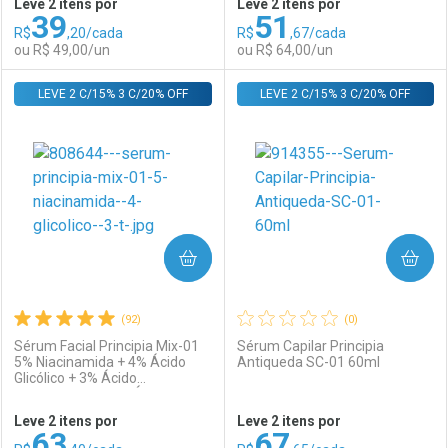
Leve 2 itens por
Leve 2 itens por
39
51
Comprar sem Desconto
Comprar sem Desconto
R$
,20/cada
R$
,67/cada
Comprar sem Desconto
Comprar sem Desconto
Por R$ 60,24/cada
Por R$ 59,00/cada
ou R$ 49,00/un
ou R$ 64,00/un
Por R$ 60,24/cada
Por R$ 59,00/cada
LEVE 2 C/15% 3 C/20% OFF
FECHAR
FECHAR
LEVE 2 C/15% 3 C/20% OFF
F
F
Laboratório
Por Menos
Laboratório
Por Menos
COMPRAR
COMPRAR
(92)
(0)
Sérum Facial Principia Mix-01
Sérum Capilar Principia
5% Niacinamida + 4% Ácido
Antiqueda SC-01 60ml
Glicólico + 3% Ácido
Ativar Desconto
Ativar Desconto
Tranexâmico + 2% Ácido
Salicílico 30ml
Leve 2 itens por
Leve 2 itens por
63
67
Comprar sem Desconto
Comprar sem Desconto