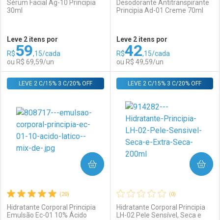
Sérum Facial Ag-10 Principia
Desodorante Antitranspirante
30ml
Principia Ad-01 Creme 70ml
Ativar Desconto
Ativar Desconto
Leve 2 itens por
Leve 2 itens por
59
42
Comprar sem Desconto
Comprar sem Desconto
R$
,15/cada
R$
,15/cada
Comprar sem Desconto
Comprar sem Desconto
Por R$ 135,90/cada
Por R$ 69,59/cada
ou R$ 69,59/un
ou R$ 49,59/un
Por R$ 135,90/cada
Por R$ 69,59/cada
LEVE 2 C/15% 3 C/20% OFF
FECHAR
FECHAR
LEVE 2 C/15% 3 C/20% OFF
F
F
Laboratório
Por Menos
Laboratório
Por Menos
COMPRAR
COMPRAR
(20)
(0)
Hidratante Corporal Principia
Hidratante Corporal Principia
Emulsão Ec-01 10% Ácido
LH-02 Pele Sensível, Seca e