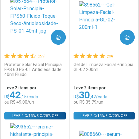
COMPRAR
COMPRAR
(279)
(20)
Protetor Solar Facial Principia
Gel de Limpeza Facial Principia
FPS 60 PS-01 Antioleosidade
GL-02 200ml
40ml Fluido
Leve 2 itens por
Leve 2 itens por
42
30
R$
,15/cada
R$
,42/cada
ou R$ 49,00/un
ou R$ 35,79/un
LEVE 2 C/15% 3 C/20% OFF
FECHAR
FECHAR
LEVE 2 C/15% 3 C/20% OFF
F
F
Laboratório
Por Menos
Laboratório
Por Menos