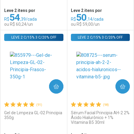
Ativar Desconto
Ativar Desconto
02 500ml
Leve 2 itens por
Leve 2 itens por
54
50
Comprar sem Desconto
Comprar sem Desconto
R$
,39/cada
R$
,14/cada
Comprar sem Desconto
Comprar sem Desconto
Por R$ 44,00/cada
Por R$ 49,00/cada
ou R$ 60,24/un
ou R$ 59,00/un
Por R$ 44,00/cada
Por R$ 49,00/cada
LEVE 2 C/15% 3 C/20% OFF
FECHAR
FECHAR
LEVE 2 C/15% 3 C/20% OFF
F
F
Laboratório
Por Menos
Laboratório
Por Menos
COMPRAR
COMPRAR
(91)
(98)
Gel de Limpeza GL-02 Principia
Sérum Facial Principia AH-2 2%
350g
Ácido Hialurônico + 1%
Vitamina B5 30ml
Ativar Desconto
Ativar Desconto