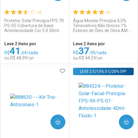
(3)
(5)
Protetor Solar Principia FPS 70
Água Micelar Principia 4,5%
PS-05 Cobertura de Base
Tensoativos Não Iônicos 1%
Antioleosidade Cor 5.0 30ml
Ésteres de Óleo de Oliva AM-
Ativar Desconto
Ativar Desconto
Fluido
01 200ml
Leve 2 itens por
Leve 2 itens por
41
37
Comprar sem Desconto
Comprar sem Desconto
R$
,64/cada
R$
,90/cada
Comprar sem Desconto
Comprar sem Desconto
Por R$ 69,00/cada
Por R$ 38,99/cada
ou R$ 48,99/un
ou R$ 44,59/un
Por R$ 69,00/cada
Por R$ 38,99/cada
ADICIONAR AOS FAVORITOS
FECHAR
FECHAR
LEVE 2 C/15% 3 C/20% OFF
F
F
Laboratório
Por Menos
Laboratório
Por Menos
COMPRAR
COMPRAR