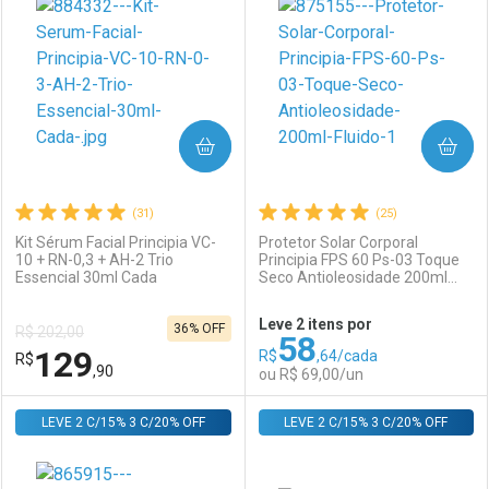
Laboratório
Por Menos
Laboratório
Por Menos
COMPRAR
COMPRAR
(31)
(25)
Kit Sérum Facial Principia VC-
Protetor Solar Corporal
10 + RN-0,3 + AH-2 Trio
Principia FPS 60 Ps-03 Toque
Essencial 30ml Cada
Seco Antioleosidade 200ml
Ativar Desconto
Ativar Desconto
Fluido
Leve 2 itens por
36% OFF
R$ 202,00
58
Comprar sem Desconto
Comprar sem Desconto
129
R$
,64/cada
R$
Comprar sem Desconto
Comprar sem Desconto
Por R$ 64,93/cada
Por R$ 44,59/cada
,90
ou R$ 69,00/un
Por R$ 64,93/cada
Por R$ 44,59/cada
LEVE 2 C/15% 3 C/20% OFF
FECHAR
FECHAR
LEVE 2 C/15% 3 C/20% OFF
F
F
Laboratório
Por Menos
Laboratório
Por Menos