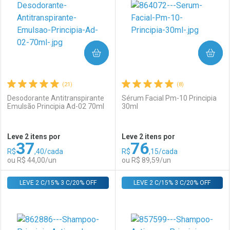
COMPRAR
COMPRAR
(21)
(8)
Desodorante Antitranspirante
Sérum Facial Pm-10 Principia
Emulsão Principia Ad-02 70ml
30ml
Ativar Desconto
Ativar Desconto
Leve 2 itens por
Leve 2 itens por
37
76
Comprar sem Desconto
Comprar sem Desconto
R$
,40/cada
R$
,15/cada
Comprar sem Desconto
Comprar sem Desconto
Por R$ 129,90/cada
Por R$ 69,00/cada
ou R$ 44,00/un
ou R$ 89,59/un
Por R$ 129,90/cada
Por R$ 69,00/cada
LEVE 2 C/15% 3 C/20% OFF
FECHAR
FECHAR
LEVE 2 C/15% 3 C/20% OFF
F
F
Laboratório
Por Menos
Laboratório
Por Menos