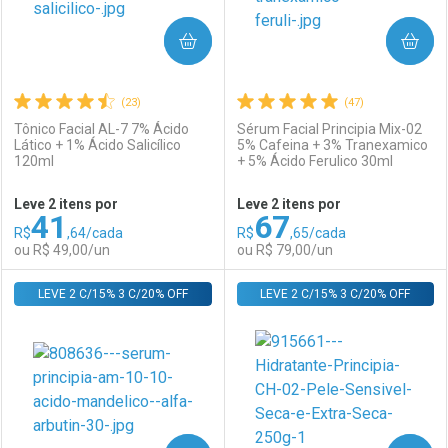
COMPRAR
COMPRAR
(23)
(47)
Tônico Facial AL-7 7% Ácido
Sérum Facial Principia Mix-02
Lático + 1% Ácido Salicílico
5% Cafeina + 3% Tranexamico
120ml
+ 5% Ácido Ferulico 30ml
Ativar Desconto
Ativar Desconto
Leve 2 itens por
Leve 2 itens por
41
67
Comprar sem Desconto
Comprar sem Desconto
R$
,64/cada
R$
,65/cada
Comprar sem Desconto
Comprar sem Desconto
Por R$ 49,00/cada
Por R$ 69,00/cada
ou R$ 49,00/un
ou R$ 79,00/un
Por R$ 49,00/cada
Por R$ 69,00/cada
LEVE 2 C/15% 3 C/20% OFF
FECHAR
FECHAR
LEVE 2 C/15% 3 C/20% OFF
F
F
Laboratório
Por Menos
Laboratório
Por Menos