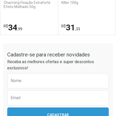
Charming Fixação Extraforte
Killer 100g
Efeito Molhado 50g
34
31
R$
R$
,99
,33
FECHAR
FECHAR
F
F
Tudo sobre a Drogaria São Paulo
Cadastre-se para receber novidades
Laboratório
Por Menos
Laboratório
Por Menos
Receba as melhores ofertas e super descontos
exclusivos!
Preencha o formulário abaixo para receber 
Nome
Email
CADASTRAR