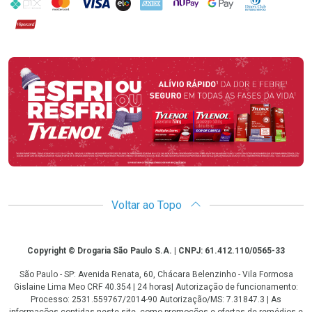
PIX
MasterCard
VISA
ELO
AMEX
NuPay
Google Pay
Diners Club
Hipercard
Promoção em Destaque
Voltar ao Topo
Copyright
Copyright © Drogaria São Paulo S.A. | CNPJ: 61.412.110/0565-33
São Paulo - SP: Avenida Renata, 60, Chácara Belenzinho - Vila Formosa
Gislaine Lima Meo CRF 40.354 | 24 horas| Autorização de funcionamento:
Processo: 2531.559767/2014-90 Autorização/MS: 7.31847.3 | As