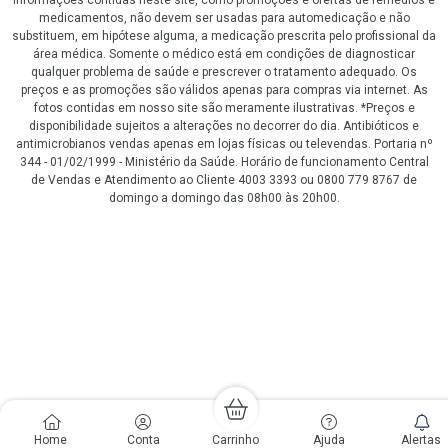
informações contidas neste site, como promoções e ofertas de remédios e
medicamentos, não devem ser usadas para automedicação e não
substituem, em hipótese alguma, a medicação prescrita pelo profissional da
área médica. Somente o médico está em condições de diagnosticar
qualquer problema de saúde e prescrever o tratamento adequado. Os
preços e as promoções são válidos apenas para compras via internet. As
fotos contidas em nosso site são meramente ilustrativas. *Preços e
disponibilidade sujeitos a alterações no decorrer do dia. Antibióticos e
antimicrobianos vendas apenas em lojas físicas ou televendas. Portaria nº
344 - 01/02/1999 - Ministério da Saúde. Horário de funcionamento Central
de Vendas e Atendimento ao Cliente 4003 3393 ou 0800 779 8767 de
domingo a domingo das 08h00 às 20h00.
LGPD Aceite os Cookies
Home
Conta
Carrinho
Ajuda
Alertas