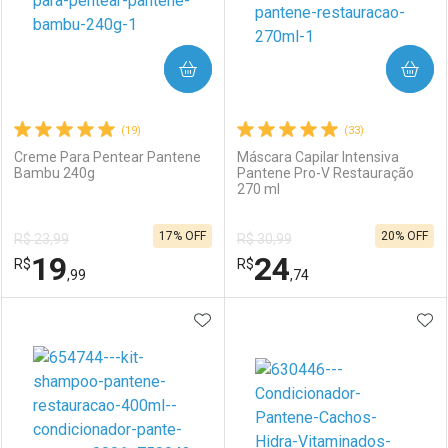
COMPRAR
COMPRAR
(19)
(33)
Creme Para Pentear Pantene
Máscara Capilar Intensiva
Bambu 240g
Pantene Pro-V Restauração
270 ml
Ativar Desconto
Ativar Desconto
17% OFF
20% OFF
R$ 23,99
R$ 30,99
Comprar sem Desconto
Comprar sem Desconto
19
24
R$
Comprar sem Desconto
R$
Comprar sem Desconto
Por R$ 26,72/cada
Por R$ 15,83/cada
,99
,74
Por R$ 26,72/cada
Por R$ 15,83/cada
ADICIONAR AOS FAVORITOS
ADI
FECHAR
FECHAR
F
F
Laboratório
Por Menos
Laboratório
Por Menos