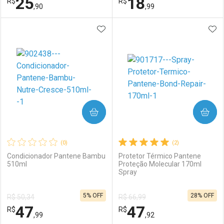
25
18
R$
Comprar sem Desconto
R$
Comprar sem Desconto
Por R$ 25,99/cada
Por R$ 27,34/cada
,90
,99
Por R$ 25,99/cada
Por R$ 27,34/cada
ADICIONAR AOS FAVORITOS
ADI
FECHAR
FECHAR
F
F
Laboratório
Por Menos
Laboratório
Por Menos
COMPRAR
COMPRAR
(0)
(2)
Condicionador Pantene Bambu
Protetor Térmico Pantene
510ml
Proteção Molecular 170ml
Spray
Ativar Desconto
Ativar Desconto
5% OFF
28% OFF
R$ 50,34
R$ 66,99
Comprar sem Desconto
Comprar sem Desconto
47
47
R$
Comprar sem Desconto
R$
Comprar sem Desconto
Por R$ 25,90/cada
Por R$ 18,99/cada
,99
,92
Por R$ 25,90/cada
Por R$ 18,99/cada