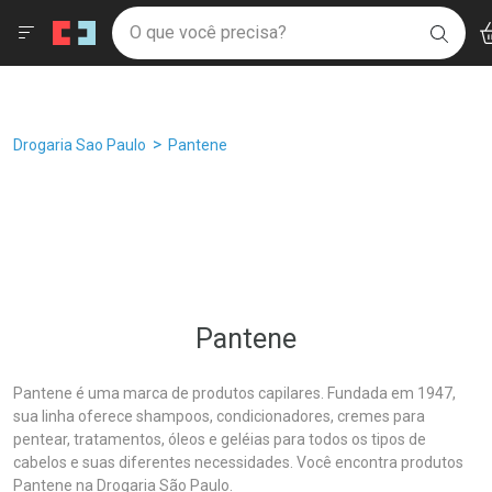
Drogaria São Paulo
Âncoras
Menu
Ac
Ir direto para a home
O que você precisa?
Filtros
Ordenar por
BUSC
Navegue pela página
Ir direto para o conteúdo
Faça a sua busca
Ir direto para a busca
Ir direto para a conta
Ir direto para a ajuda
Breadcrumb
Drogaria Sao Paulo
Pantene
Ir direto para a notificações
Ir direto para o carrinho
Ir direto para o menu
Pantene
Pantene é uma marca de produtos capilares. Fundada em 1947,
sua linha oferece shampoos, condicionadores, cremes para
pentear, tratamentos, óleos e geléias para todos os tipos de
cabelos e suas diferentes necessidades. Você encontra produtos
Pantene na Drogaria São Paulo.