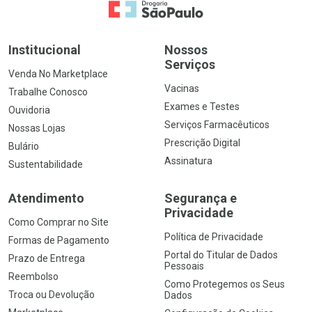
Ir para a Home
Institucional
Nossos
Serviços
Venda No Marketplace
Vacinas
Trabalhe Conosco
Exames e Testes
Ouvidoria
Serviços Farmacêuticos
Nossas Lojas
Prescrição Digital
Bulário
Assinatura
Sustentabilidade
Atendimento
Segurança e
Privacidade
Como Comprar no Site
Política de Privacidade
Formas de Pagamento
Portal do Titular de Dados
Prazo de Entrega
Pessoais
Reembolso
Como Protegemos os Seus
Troca ou Devolução
Dados