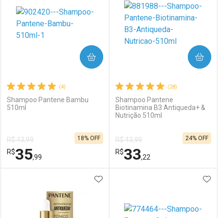
Laboratório
Por Menos
Laboratório
Por Menos
COMPRAR
COMPRAR
(4)
(28)
Shampoo Pantene Bambu
Shampoo Pantene
510ml
Biotinamina B3 Antiqueda+ &
Nutrição 510ml
Ativar Desconto
Ativar Desconto
18% OFF
24% OFF
R$ 43,99
R$ 43,99
Comprar sem Desconto
Comprar sem Desconto
35
33
R$
Comprar sem Desconto
R$
Comprar sem Desconto
Por R$ 25,38/cada
Por R$ 31,99/cada
,99
,22
Por R$ 25,38/cada
Por R$ 31,99/cada
ADICIONAR AOS FAVORITOS
ADI
FECHAR
FECHAR
F
F
Laboratório
Por Menos
Laboratório
Por Menos