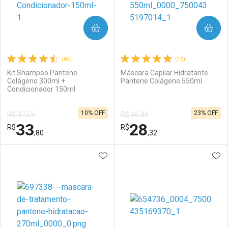
COMPRAR
COMPRAR
(84)
(15)
Kit Shampoo Pantene
Máscara Capilar Hidratante
Colágeno 300ml +
Pantene Colágeno 550ml
Condicionador 150ml
Ativar Desconto
Ativar Desconto
10% OFF
23% OFF
R$ 37,59
R$ 36,99
Comprar sem Desconto
Comprar sem Desconto
33
28
R$
Comprar sem Desconto
R$
Comprar sem Desconto
Por R$ 35,99/cada
Por R$ 33,22/cada
,80
,32
Por R$ 35,99/cada
Por R$ 33,22/cada
ADICIONAR AOS FAVORITOS
ADI
FECHAR
FECHAR
F
F
Laboratório
Por Menos
Laboratório
Por Menos