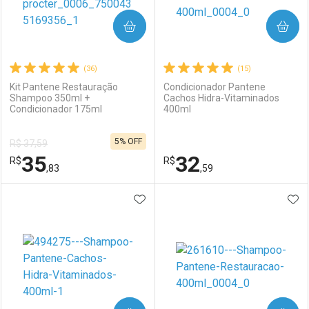
COMPRAR
COMPRAR
(36)
(15)
Kit Pantene Restauração
Condicionador Pantene
Shampoo 350ml +
Cachos Hidra-Vitaminados
Condicionador 175ml
400ml
Ativar Desconto
Ativar Desconto
5% OFF
R$ 37,59
Comprar sem Desconto
Comprar sem Desconto
35
32
R$
Comprar sem Desconto
R$
Comprar sem Desconto
Por R$ 19,99/cada
Por R$ 24,74/cada
,83
,59
Por R$ 19,99/cada
Por R$ 24,74/cada
ADICIONAR AOS FAVORITOS
ADI
FECHAR
FECHAR
F
F
Laboratório
Por Menos
Laboratório
Por Menos