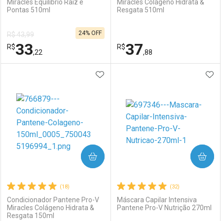
Miracles Equilíbrio Raiz e
Miracles Colágeno Hidrata &
Pontas 510ml
Resgata 510ml
Ativar Desconto
Ativar Desconto
24% OFF
R$ 43,99
Comprar sem Desconto
Comprar sem Desconto
33
37
R$
Comprar sem Desconto
R$
Comprar sem Desconto
Por R$ 16,99/cada
Por R$ 37,59/cada
,22
,88
Por R$ 16,99/cada
Por R$ 37,59/cada
ADICIONAR AOS FAVORITOS
ADI
FECHAR
FECHAR
F
F
Laboratório
Por Menos
Laboratório
Por Menos
COMPRAR
COMPRAR
(18)
(32)
Condicionador Pantene Pro-V
Máscara Capilar Intensiva
Miracles Colágeno Hidrata &
Pantene Pro-V Nutrição 270ml
Resgata 150ml