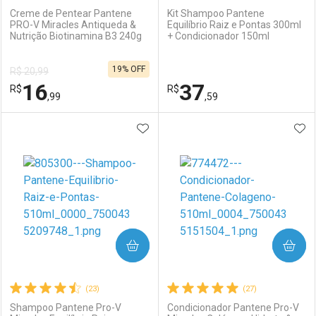
Creme de Pentear Pantene
Kit Shampoo Pantene
PRO-V Miracles Antiqueda &
Equilíbrio Raiz e Pontas 300ml
Nutrição Biotinamina B3 240g
+ Condicionador 150ml
Ativar Desconto
Ativar Desconto
19% OFF
R$ 20,99
Comprar sem Desconto
Comprar sem Desconto
16
37
R$
Comprar sem Desconto
R$
Comprar sem Desconto
Por R$ 27,34/cada
Por R$ 36,59/cada
,99
,59
Por R$ 27,34/cada
Por R$ 36,59/cada
ADICIONAR AOS FAVORITOS
ADI
FECHAR
FECHAR
F
F
Laboratório
Por Menos
Laboratório
Por Menos
COMPRAR
COMPRAR
(23)
(27)
Shampoo Pantene Pro-V
Condicionador Pantene Pro-V