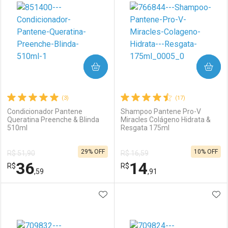
Laboratório
Por Menos
Laboratório
Por Menos
COMPRAR
COMPRAR
(3)
(17)
Condicionador Pantene
Shampoo Pantene Pro-V
Queratina Preenche & Blinda
Miracles Colágeno Hidrata &
510ml
Resgata 175ml
Ativar Desconto
Ativar Desconto
29% OFF
10% OFF
R$ 51,90
R$ 16,59
Comprar sem Desconto
Comprar sem Desconto
36
14
R$
Comprar sem Desconto
R$
Comprar sem Desconto
Por R$ 33,90/cada
Por R$ 37,59/cada
,59
,91
Por R$ 33,90/cada
Por R$ 37,59/cada
ADICIONAR AOS FAVORITOS
ADI
FECHAR
FECHAR
F
F
Laboratório
Por Menos
Laboratório
Por Menos