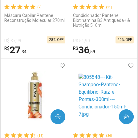
(7)
(11)
Máscara Capilar Pantene
Condicionador Pantene
Reconstrução Molecular 270ml
Biotinamina B3 Antiqueda+ &
Nutrição 510ml
Ativar Desconto
Ativar Desconto
28% OFF
29% OFF
R$ 37,99
R$ 51,90
Comprar sem Desconto
Comprar sem Desconto
27
36
R$
Comprar sem Desconto
R$
Comprar sem Desconto
Por R$ 32,99/cada
Por R$ 37,59/cada
,34
,59
Por R$ 32,99/cada
Por R$ 37,59/cada
ADICIONAR AOS FAVORITOS
ADI
FECHAR
FECHAR
F
F
Laboratório
Por Menos
Laboratório
Por Menos
COMPRAR
COMPRAR
(13)
(36)