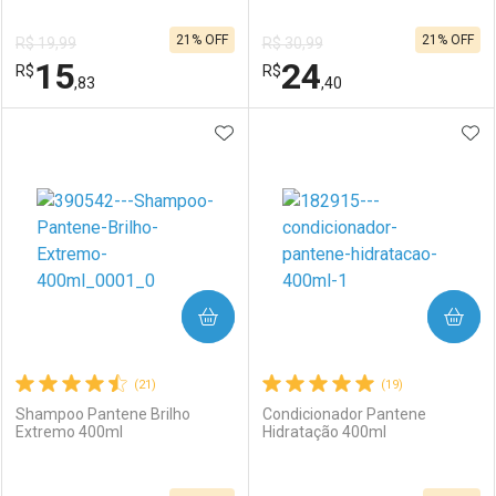
Ativar Desconto
Ativar Desconto
21% OFF
21% OFF
R$ 19,99
R$ 30,99
Comprar sem Desconto
Comprar sem Desconto
15
24
R$
Comprar sem Desconto
R$
Comprar sem Desconto
Por R$ 33,22/cada
Por R$ 37,88/cada
,83
,40
Por R$ 33,22/cada
Por R$ 37,88/cada
ADICIONAR AOS FAVORITOS
ADI
FECHAR
FECHAR
F
F
Laboratório
Por Menos
Laboratório
Por Menos
COMPRAR
COMPRAR
(21)
(19)
Shampoo Pantene Brilho
Condicionador Pantene
Extremo 400ml
Hidratação 400ml
Ativar Desconto
Ativar Desconto