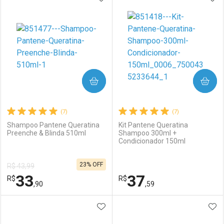
Laboratório
Por Menos
Laboratório
Por Menos
COMPRAR
COMPRAR
(7)
(7)
Shampoo Pantene Queratina
Kit Pantene Queratina
Preenche & Blinda 510ml
Shampoo 300ml +
Condicionador 150ml
Ativar Desconto
Ativar Desconto
23% OFF
R$ 43,99
Comprar sem Desconto
Comprar sem Desconto
33
37
R$
Comprar sem Desconto
R$
Comprar sem Desconto
Por R$ 33,22/cada
Por R$ 19,59/cada
,90
,59
Por R$ 33,22/cada
Por R$ 19,59/cada
ADICIONAR AOS FAVORITOS
ADI
FECHAR
FECHAR
F
F