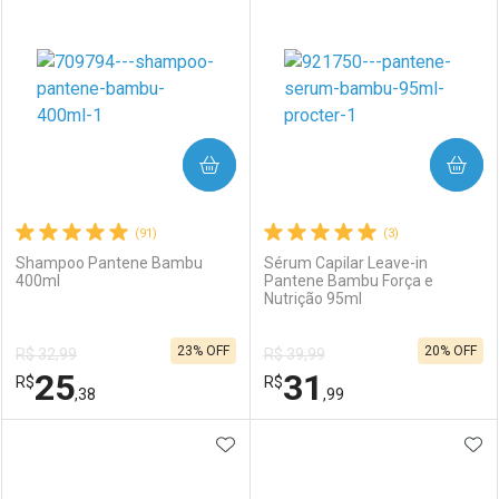
Laboratório
Por Menos
Laboratório
Por Menos
COMPRAR
COMPRAR
(91)
(3)
Shampoo Pantene Bambu
Sérum Capilar Leave-in
400ml
Pantene Bambu Força e
Nutrição 95ml
Ativar Desconto
Ativar Desconto
23% OFF
20% OFF
R$ 32,99
R$ 39,99
Comprar sem Desconto
Comprar sem Desconto
25
31
R$
Comprar sem Desconto
R$
Comprar sem Desconto
Por R$ 28,32/cada
Por R$ 15,99/cada
,38
,99
Por R$ 28,32/cada
Por R$ 15,99/cada
ADICIONAR AOS FAVORITOS
ADI
FECHAR
FECHAR
F
F