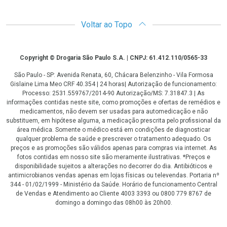
Voltar ao Topo
Copyright
Copyright © Drogaria São Paulo S.A. | CNPJ: 61.412.110/0565-33
São Paulo - SP: Avenida Renata, 60, Chácara Belenzinho - Vila Formosa
Gislaine Lima Meo CRF 40.354 | 24 horas| Autorização de funcionamento:
Processo: 2531.559767/2014-90 Autorização/MS: 7.31847.3 | As
informações contidas neste site, como promoções e ofertas de remédios e
medicamentos, não devem ser usadas para automedicação e não
substituem, em hipótese alguma, a medicação prescrita pelo profissional da
área médica. Somente o médico está em condições de diagnosticar
qualquer problema de saúde e prescrever o tratamento adequado. Os
preços e as promoções são válidos apenas para compras via internet. As
fotos contidas em nosso site são meramente ilustrativas. *Preços e
disponibilidade sujeitos a alterações no decorrer do dia. Antibióticos e
antimicrobianos vendas apenas em lojas físicas ou televendas. Portaria nº
344 - 01/02/1999 - Ministério da Saúde. Horário de funcionamento Central
de Vendas e Atendimento ao Cliente 4003 3393 ou 0800 779 8767 de
domingo a domingo das 08h00 às 20h00.
LGPD Aceite os Cookies