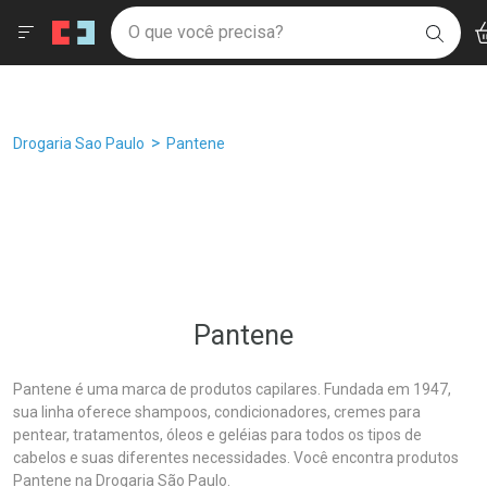
Drogaria São Paulo
Âncoras
Menu
Ac
Ir direto para a home
O que você precisa?
Filtros
Ordenar por
BUSC
Navegue pela página
Ir direto para o conteúdo
Faça a sua busca
Ir direto para a busca
Ir direto para a conta
Ir direto para a ajuda
Breadcrumb
Drogaria Sao Paulo
Pantene
Ir direto para a notificações
Ir direto para o carrinho
Ir direto para o menu
Pantene
Pantene é uma marca de produtos capilares. Fundada em 1947,
sua linha oferece shampoos, condicionadores, cremes para
pentear, tratamentos, óleos e geléias para todos os tipos de
cabelos e suas diferentes necessidades. Você encontra produtos
Pantene na Drogaria São Paulo.