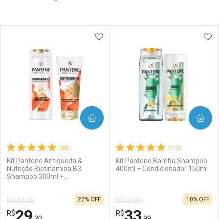
Prateleira
ADICIONAR AOS FAVORITOS
ADI
COMPRAR
COMPRAR
(93)
(119)
Kit Pantene Antiqueda &
Kit Pantene Bambu Shampoo
Nutrição Biotinamina B3
400ml + Condicionador 150ml
Shampoo 300ml +
Condicionador 150ml
22% OFF
10% OFF
R$ 37,59
R$ 37,59
29
33
R$
R$
,30
,99