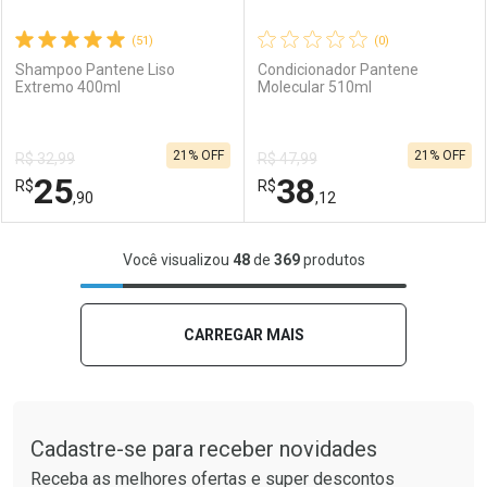
(51)
(0)
Shampoo Pantene Liso
Condicionador Pantene
Extremo 400ml
Molecular 510ml
Ativar Desconto
Ativar Desconto
21% OFF
21% OFF
R$ 32,99
R$ 47,99
Comprar sem Desconto
Comprar sem Desconto
25
38
R$
Comprar sem Desconto
R$
Comprar sem Desconto
Por R$ 27,34/cada
Por R$ 27,34/cada
,90
,12
Por R$ 27,34/cada
Por R$ 27,34/cada
FECHAR
FECHAR
F
F
Você visualizou
48
de
369
produtos
Laboratório
Por Menos
Laboratório
Por Menos
CARREGAR MAIS
Tudo sobre a Drogaria São Paulo
Cadastre-se para receber novidades
Receba as melhores ofertas e super descontos