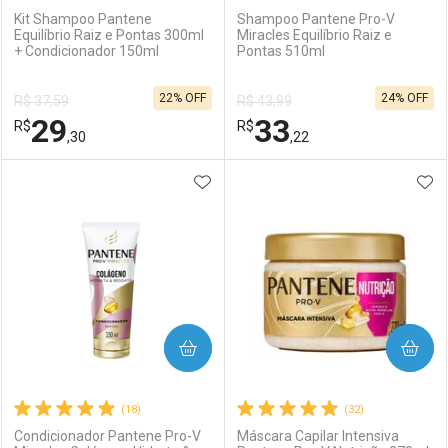
Kit Shampoo Pantene
Shampoo Pantene Pro-V
Equilíbrio Raiz e Pontas 300ml
Miracles Equilíbrio Raiz e
+ Condicionador 150ml
Pontas 510ml
Ativar Desconto
Ativar Desconto
22% OFF
24% OFF
R$ 37,59
R$ 43,99
Comprar sem Desconto
Comprar sem Desconto
29
33
R$
Comprar sem Desconto
R$
Comprar sem Desconto
Por R$ 36,59/cada
Por R$ 16,99/cada
,30
,22
Por R$ 36,59/cada
Por R$ 16,99/cada
ADICIONAR AOS FAVORITOS
ADI
FECHAR
FECHAR
F
F
Laboratório
Por Menos
Laboratório
Por Menos
COMPRAR
COMPRAR
(18)
(32)
Condicionador Pantene Pro-V
Máscara Capilar Intensiva