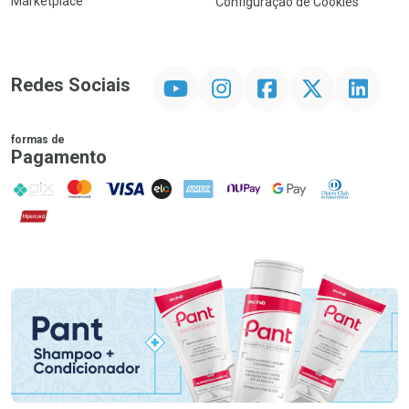
Marketplace
Configuração de Cookies
YouTube
Instagram
Facebook
Twitter
Linkedin
Redes Sociais
formas de
Pagamento
PIX
MasterCard
VISA
ELO
AMEX
NuPay
Google Pay
Diners Club
Hipercard
Promoção em Destaque