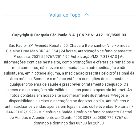
Voltar ao Topo
Copyright
Copyright © Drogaria São Paulo S.A. | CNPJ: 61.412.110/0565-33
São Paulo - SP: Avenida Renata, 60, Chácara Belenzinho - Vila Formosa
Gislaine Lima Meo CRF 40.354 | 24 horas| Autorização de funcionamento:
Processo: 2531.559767/2014-90 Autorização/MS: 7.31847.3 | As
informações contidas neste site, como promoções e ofertas de remédios e
medicamentos, não devem ser usadas para automedicação e não
substituem, em hipótese alguma, a medicação prescrita pelo profissional da
área médica. Somente o médico está em condições de diagnosticar
qualquer problema de saúde e prescrever o tratamento adequado. Os
preços e as promoções são válidos apenas para compras via internet. As
fotos contidas em nosso site são meramente ilustrativas. *Preços e
disponibilidade sujeitos a alterações no decorrer do dia. Antibióticos e
antimicrobianos vendas apenas em lojas físicas ou televendas. Portaria nº
344 - 01/02/1999 - Ministério da Saúde. Horário de funcionamento Central
de Vendas e Atendimento ao Cliente 4003 3393 ou 0800 779 8767 de
domingo a domingo das 08h00 às 20h00.
LGPD Aceite os Cookies