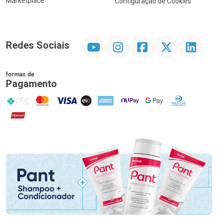
Marketplace
Configuração de Cookies
YouTube
Instagram
Facebook
Twitter
Linkedin
Redes Sociais
formas de
Pagamento
PIX
MasterCard
VISA
ELO
AMEX
NuPay
Google Pay
Diners Club
Hipercard
Promoção em Destaque