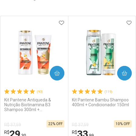
Prateleira
ADICIONAR AOS FAVORITOS
ADI
COMPRAR
COMPRAR
(93)
(119)
Kit Pantene Antiqueda &
Kit Pantene Bambu Shampoo
Nutrição Biotinamina B3
400ml + Condicionador 150ml
Shampoo 300ml +
Condicionador 150ml
22% OFF
10% OFF
R$ 37,59
R$ 37,59
29
33
R$
R$
,30
,99