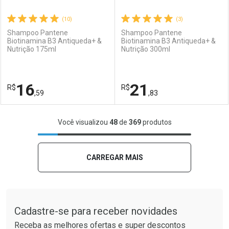
(10)
(3)
Shampoo Pantene
Shampoo Pantene
Biotinamina B3 Antiqueda+ &
Biotinamina B3 Antiqueda+ &
Nutrição 175ml
Nutrição 300ml
Ativar Desconto
Ativar Desconto
Comprar sem Desconto
Comprar sem Desconto
16
21
R$
Comprar sem Desconto
R$
Comprar sem Desconto
Por R$ 25,99/cada
Por R$ 47,99/cada
,59
,83
Por R$ 25,99/cada
Por R$ 47,99/cada
FECHAR
FECHAR
F
F
Você visualizou
48
de
369
produtos
Laboratório
Por Menos
Laboratório
Por Menos
CARREGAR MAIS
Tudo sobre a Drogaria São Paulo
Cadastre-se para receber novidades
Receba as melhores ofertas e super descontos