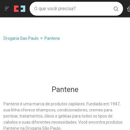
Drogaria São Paulo
Âncoras
Menu
Ac
Ir direto para a home
O que você precisa?
Filtros
Ordenar por
BUSC
Navegue pela página
Ir direto para o conteúdo
Faça a sua busca
Ir direto para a busca
Ir direto para a conta
Ir direto para a ajuda
Breadcrumb
Drogaria Sao Paulo
Pantene
Ir direto para a notificações
Ir direto para o carrinho
Ir direto para o menu
Pantene
Pantene é uma marca de produtos capilares. Fundada em 1947,
sua linha oferece shampoos, condicionadores, cremes para
pentear, tratamentos, óleos e geléias para todos os tipos de
cabelos e suas diferentes necessidades. Você encontra produtos
Pantene na Drogaria São Paulo.