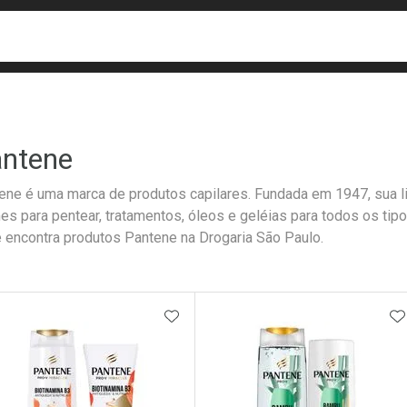
busca
isa?
ntene
ene é uma marca de produtos capilares. Fundada em 1947, sua l
es para pentear, tratamentos, óleos e geléias para todos os ti
 encontra produtos Pantene na Drogaria São Paulo.
ateleira
ADICIONAR AOS FAVORITOS
A