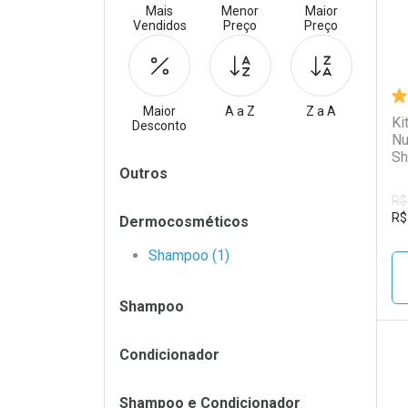
Mais
Menor
Maior
Vendidos
Preço
Preço
Maior
A a Z
Z a A
Ki
Desconto
Nu
Sh
Filtros
Outros
Co
R$
R$
Dermocosméticos
Shampoo (1)
Shampoo
Condicionador
L
P
Shampoo e Condicionador