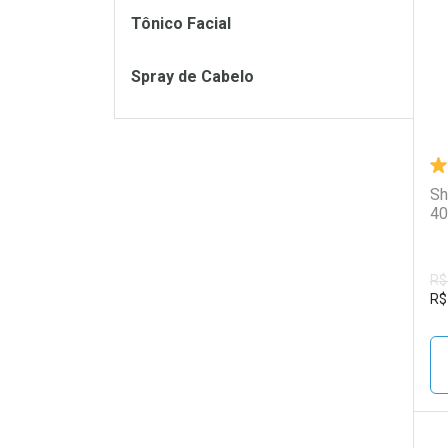
L
P
Tônico Facial
Spray de Cabelo
Sh
40
R$
R$