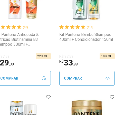
(93)
(119)
t Pantene Antiqueda &
Kit Pantene Bambu Shampoo
trição Biotinamina B3
400ml + Condicionador 150ml
ampoo 300ml +
ndicionador 150ml
22% OFF
10% OFF
 37,59
R$ 37,59
29
33
R$
,30
,99
COMPRAR
COMPRAR
ADICIONAR AOS FAVORITOS
A
FECHAR
FECHAR
F
F
aboratório
or Menos
Laboratório
Por Menos