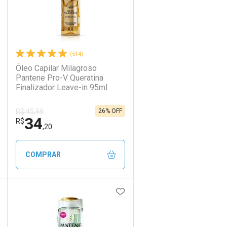
(514)
Óleo Capilar Milagroso
Pantene Pro-V Queratina
Finalizador Leave-in 95ml
26% OFF
R$ 45,99
34
R$
,20
COMPRAR
DICIONAR AOS FAVORITOS
ADICIONAR AOS FAVORIT
ECHAR
ECHAR
FECHAR
FECHAR
Laboratório
Por Menos