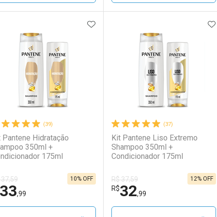
ADICIONAR AOS FAVORITOS
A
FECHAR
FECHAR
F
F
aboratório
or Menos
Laboratório
Por Menos
(39)
(37)
t Pantene Hidratação
Kit Pantene Liso Extremo
ampoo 350ml +
Shampoo 350ml +
ndicionador 175ml
Condicionador 175ml
10% OFF
12% OFF
 37,59
R$ 37,59
33
32
Ativar Desconto
Ativar Desconto
R$
,99
,99