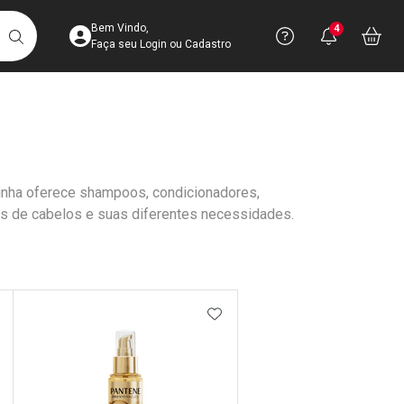
Acesse sua Conta
Precisa de 
Notific
Aces
Bem Vindo,
4
Você po
notifica
Vo
it
BUSCAR
Ver Recursos 
Faça seu Login ou Cadastro
Atendimento ao 
Central de Ajud
inha oferece shampoos, condicionadores,
Televendas
pos de cabelos e suas diferentes necessidades.
4003-3393
DICIONAR AOS FAVORITOS
ADICIONAR AOS FAVORIT