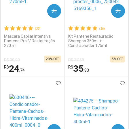
COMPRAR
COMPRAR
(33)
(36)
Máscara Capilar Intensiva
Kit Pantene Restauração
Pantene Pro-V Restauração
Shampoo 350ml +
270 ml
Condicionador 175ml
Ativar Desconto
Ativar Desconto
20% OFF
5% OFF
R$ 30,99
R$ 37,59
Comprar sem Desconto
Comprar sem Desconto
24
35
R$
Comprar sem Desconto
R$
Comprar sem Desconto
Por R$ 15,83/cada
Por R$ 19,99/cada
,74
,83
Por R$ 15,83/cada
Por R$ 19,99/cada
ADICIONAR AOS FAVORITOS
ADI
FECHAR
FECHAR
F
F
Laboratório
Por Menos
Laboratório
Por Menos