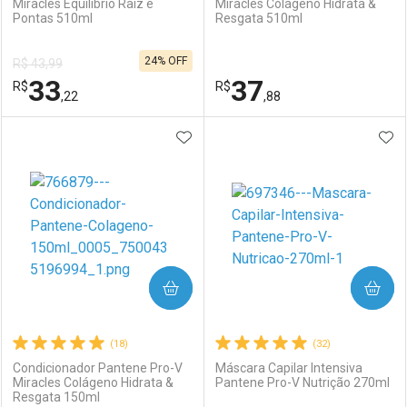
Miracles Equilíbrio Raiz e
Miracles Colágeno Hidrata &
Pontas 510ml
Resgata 510ml
Ativar Desconto
Ativar Desconto
24% OFF
R$ 43,99
Comprar sem Desconto
Comprar sem Desconto
33
37
R$
Comprar sem Desconto
R$
Comprar sem Desconto
Por R$ 16,99/cada
Por R$ 37,59/cada
,22
,88
Por R$ 16,99/cada
Por R$ 37,59/cada
ADICIONAR AOS FAVORITOS
ADI
FECHAR
FECHAR
F
F
Laboratório
Por Menos
Laboratório
Por Menos
COMPRAR
COMPRAR
(18)
(32)
Condicionador Pantene Pro-V
Máscara Capilar Intensiva
Miracles Colágeno Hidrata &
Pantene Pro-V Nutrição 270ml
Resgata 150ml