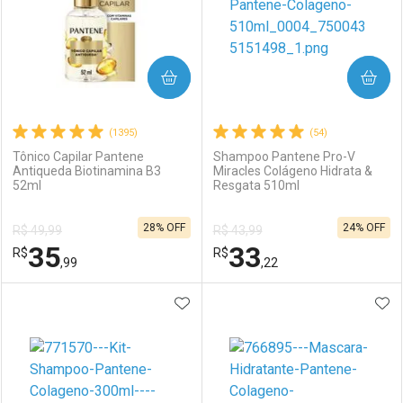
COMPRAR
COMPRAR
(1395)
(54)
Tônico Capilar Pantene
Shampoo Pantene Pro-V
Antiqueda Biotinamina B3
Miracles Colágeno Hidrata &
52ml
Resgata 510ml
Ativar Desconto
Ativar Desconto
28% OFF
24% OFF
R$ 49,99
R$ 43,99
Comprar sem Desconto
Comprar sem Desconto
35
33
R$
Comprar sem Desconto
R$
Comprar sem Desconto
Por R$ 35,99/cada
Por R$ 33,22/cada
,99
,22
Por R$ 35,99/cada
Por R$ 33,22/cada
ADICIONAR AOS FAVORITOS
ADI
FECHAR
FECHAR
F
F
Laboratório
Por Menos
Laboratório
Por Menos