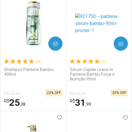
Laboratório
Por Menos
Laboratório
Por Menos
COMPRAR
COMPRAR
(91)
(3)
Shampoo Pantene Bambu
Sérum Capilar Leave-in
400ml
Pantene Bambu Força e
Nutrição 95ml
Ativar Desconto
Ativar Desconto
23% OFF
20% OFF
R$ 32,99
R$ 39,99
Comprar sem Desconto
Comprar sem Desconto
25
31
R$
Comprar sem Desconto
R$
Comprar sem Desconto
Por R$ 28,32/cada
Por R$ 15,99/cada
,38
,99
Por R$ 28,32/cada
Por R$ 15,99/cada
ADICIONAR AOS FAVORITOS
ADI
FECHAR
FECHAR
F
F