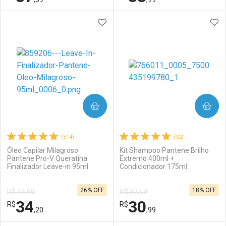
ADICIONAR AOS FAVORITOS
ADI
FECHAR
FECHAR
F
F
Laboratório
Por Menos
Laboratório
Por Menos
COMPRAR
COMPRAR
(514)
(32)
Óleo Capilar Milagroso
Kit Shampoo Pantene Brilho
Pantene Pro-V Queratina
Extremo 400ml +
Finalizador Leave-in 95ml
Condicionador 175ml
Ativar Desconto
Ativar Desconto
26% OFF
18% OFF
R$ 45,99
R$ 37,59
Comprar sem Desconto
Comprar sem Desconto
34
30
R$
Comprar sem Desconto
R$
Comprar sem Desconto
Por R$ 37,59/cada
Por R$ 33,99/cada
,20
,99
Por R$ 37,59/cada
Por R$ 33,99/cada