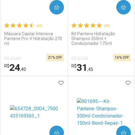
COMPRAR
COMPRAR
(61)
(39)
Máscara Capilar Intensiva
Kit Pantene Hidratação
Pantene Pro-V Hidratação 270
Shampoo 350ml +
ml
Condicionador 175ml
Ativar Desconto
Ativar Desconto
21% OFF
16% OFF
R$ 30,99
R$ 37,59
Comprar sem Desconto
Comprar sem Desconto
24
31
R$
Comprar sem Desconto
R$
Comprar sem Desconto
Por R$ 33,80/cada
Por R$ 28,32/cada
,40
,45
Por R$ 33,80/cada
Por R$ 28,32/cada
ADICIONAR AOS FAVORITOS
ADI
FECHAR
FECHAR
F
F
Laboratório
Por Menos
Laboratório
Por Menos
COMPRAR
COMPRAR