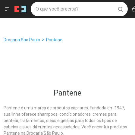
Drogaria São Paulo
Âncoras
Menu
Ac
Ir direto para a home
O que você precisa?
Filtros
Ordenar por
BUSC
Navegue pela página
Ir direto para o conteúdo
Faça a sua busca
Ir direto para a busca
Ir direto para a conta
Ir direto para a ajuda
Breadcrumb
Drogaria Sao Paulo
Pantene
Ir direto para a notificações
Ir direto para o carrinho
Ir direto para o menu
Pantene
Pantene é uma marca de produtos capilares. Fundada em 1947,
sua linha oferece shampoos, condicionadores, cremes para
pentear, tratamentos, óleos e geléias para todos os tipos de
cabelos e suas diferentes necessidades. Você encontra produtos
Pantene na Drogaria São Paulo.