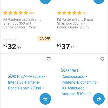
(37)
(6)
Kit Pantene Liso Extremo
Kit Pantene Bond Repair
Shampoo 350ml +
Shampoo 300ml +
Condicionador 175ml
Condicionador 250ml
Ativar Desconto
Ativar Desconto
12% OFF
R$ 37,59
Comprar sem Desconto
Comprar sem Desconto
32
37
R$
Comprar sem Desconto
R$
Comprar sem Desconto
Por R$ 24,40/cada
Por R$ 31,45/cada
,99
,59
Por R$ 24,40/cada
Por R$ 31,45/cada
ADICIONAR AOS FAVORITOS
ADI
FECHAR
FECHAR
F
F
Laboratório
Por Menos
Laboratório
Por Menos
COMPRAR
COMPRAR