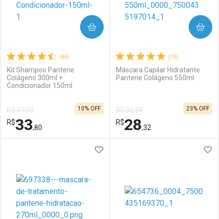
COMPRAR
COMPRAR
(84)
(15)
Kit Shampoo Pantene
Máscara Capilar Hidratante
Colágeno 300ml +
Pantene Colágeno 550ml
Condicionador 150ml
Ativar Desconto
Ativar Desconto
10% OFF
23% OFF
R$ 37,59
R$ 36,99
Comprar sem Desconto
Comprar sem Desconto
33
28
R$
Comprar sem Desconto
R$
Comprar sem Desconto
Por R$ 35,99/cada
Por R$ 33,22/cada
,80
,32
Por R$ 35,99/cada
Por R$ 33,22/cada
ADICIONAR AOS FAVORITOS
ADI
FECHAR
FECHAR
F
F
Laboratório
Por Menos
Laboratório
Por Menos