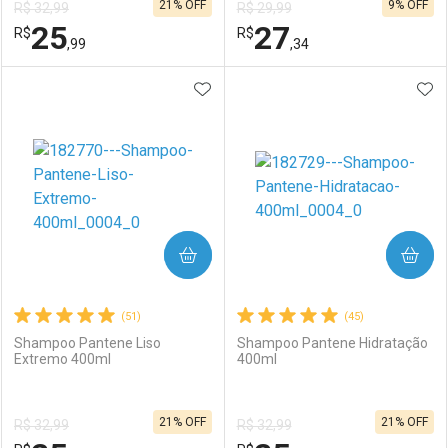
21% OFF
9% OFF
R$ 32,99
R$ 29,99
Comprar sem Desconto
Comprar sem Desconto
25
27
R$
Comprar sem Desconto
R$
Comprar sem Desconto
Por R$ 15,83/cada
Por R$ 24,40/cada
,99
,34
Por R$ 15,83/cada
Por R$ 24,40/cada
ADICIONAR AOS FAVORITOS
ADI
FECHAR
FECHAR
F
F
Laboratório
Por Menos
Laboratório
Por Menos
COMPRAR
COMPRAR
(51)
(45)
Shampoo Pantene Liso
Shampoo Pantene Hidratação
Extremo 400ml
400ml
Ativar Desconto
Ativar Desconto
21% OFF
21% OFF
R$ 32,99
R$ 32,99
Comprar sem Desconto
Comprar sem Desconto