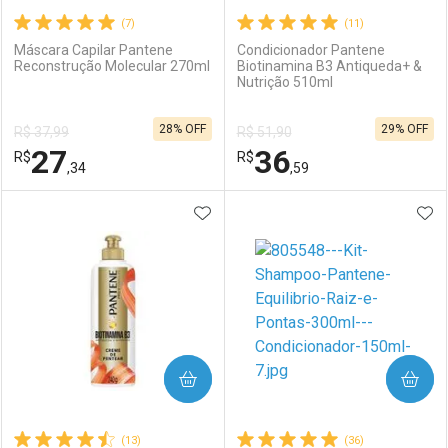
(7)
(11)
Máscara Capilar Pantene
Condicionador Pantene
Reconstrução Molecular 270ml
Biotinamina B3 Antiqueda+ &
Nutrição 510ml
Ativar Desconto
Ativar Desconto
28% OFF
29% OFF
R$ 37,99
R$ 51,90
Comprar sem Desconto
Comprar sem Desconto
27
36
R$
Comprar sem Desconto
R$
Comprar sem Desconto
Por R$ 32,99/cada
Por R$ 37,59/cada
,34
,59
Por R$ 32,99/cada
Por R$ 37,59/cada
ADICIONAR AOS FAVORITOS
ADI
FECHAR
FECHAR
F
F
Laboratório
Por Menos
Laboratório
Por Menos
COMPRAR
COMPRAR
(13)
(36)