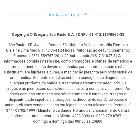
Voltar ao Topo
Copyright
Copyright © Drogaria São Paulo S.A. | CNPJ: 61.412.110/0565-33
São Paulo - SP: Avenida Renata, 60, Chácara Belenzinho - Vila Formosa
Gislaine Lima Meo CRF 40.354 | 24 horas| Autorização de funcionamento:
Processo: 2531.559767/2014-90 Autorização/MS: 7.31847.3 | As
informações contidas neste site, como promoções e ofertas de remédios e
medicamentos, não devem ser usadas para automedicação e não
substituem, em hipótese alguma, a medicação prescrita pelo profissional da
área médica. Somente o médico está em condições de diagnosticar
qualquer problema de saúde e prescrever o tratamento adequado. Os
preços e as promoções são válidos apenas para compras via internet. As
fotos contidas em nosso site são meramente ilustrativas. *Preços e
disponibilidade sujeitos a alterações no decorrer do dia. Antibióticos e
antimicrobianos vendas apenas em lojas físicas ou televendas. Portaria nº
344 - 01/02/1999 - Ministério da Saúde. Horário de funcionamento Central
de Vendas e Atendimento ao Cliente 4003 3393 ou 0800 779 8767 de
domingo a domingo das 08h00 às 20h00.
LGPD Aceite os Cookies