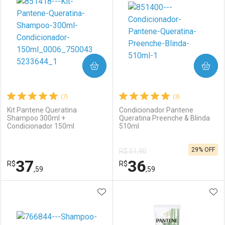
Laboratório
Por Menos
Laboratório
Por Menos
COMPRAR
COMPRAR
(7)
(3)
Kit Pantene Queratina
Condicionador Pantene
Shampoo 300ml +
Queratina Preenche & Blinda
Condicionador 150ml
510ml
Ativar Desconto
Ativar Desconto
29% OFF
R$ 51,90
Comprar sem Desconto
Comprar sem Desconto
37
36
R$
Comprar sem Desconto
R$
Comprar sem Desconto
Por R$ 19,59/cada
Por R$ 33,90/cada
,59
,59
Por R$ 19,59/cada
Por R$ 33,90/cada
ADICIONAR AOS FAVORITOS
ADI
FECHAR
FECHAR
F
F
Laboratório
Por Menos
Laboratório
Por Menos