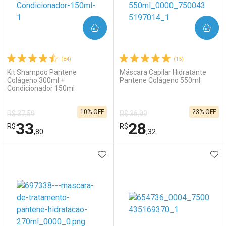
COMPRAR
COMPRAR
(84)
(15)
Kit Shampoo Pantene
Máscara Capilar Hidratante
Colágeno 300ml +
Pantene Colágeno 550ml
Condicionador 150ml
Ativar Desconto
Ativar Desconto
10% OFF
23% OFF
R$ 37,59
R$ 36,99
Comprar sem Desconto
Comprar sem Desconto
33
28
R$
Comprar sem Desconto
R$
Comprar sem Desconto
Por R$ 35,99/cada
Por R$ 33,22/cada
,80
,32
Por R$ 35,99/cada
Por R$ 33,22/cada
ADICIONAR AOS FAVORITOS
ADI
FECHAR
FECHAR
F
F
Laboratório
Por Menos
Laboratório
Por Menos