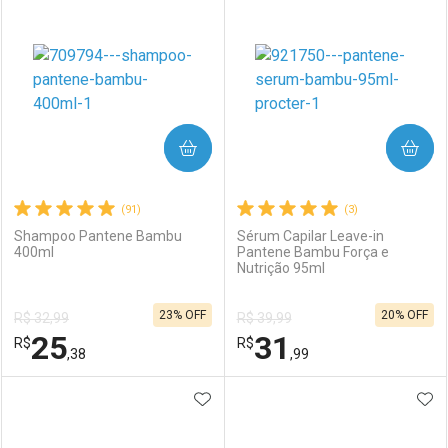
Laboratório
Por Menos
Laboratório
Por Menos
COMPRAR
COMPRAR
(91)
(3)
Shampoo Pantene Bambu
Sérum Capilar Leave-in
400ml
Pantene Bambu Força e
Nutrição 95ml
Ativar Desconto
Ativar Desconto
23% OFF
20% OFF
R$ 32,99
R$ 39,99
Comprar sem Desconto
Comprar sem Desconto
25
31
R$
Comprar sem Desconto
R$
Comprar sem Desconto
Por R$ 28,32/cada
Por R$ 15,99/cada
,38
,99
Por R$ 28,32/cada
Por R$ 15,99/cada
ADICIONAR AOS FAVORITOS
ADI
FECHAR
FECHAR
F
F