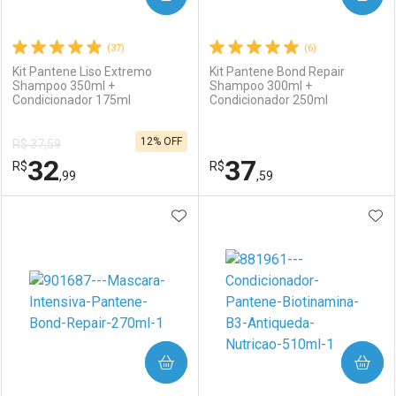
(37)
(6)
Kit Pantene Liso Extremo
Kit Pantene Bond Repair
Shampoo 350ml +
Shampoo 300ml +
Condicionador 175ml
Condicionador 250ml
Ativar Desconto
Ativar Desconto
12% OFF
R$ 37,59
Comprar sem Desconto
Comprar sem Desconto
32
37
R$
Comprar sem Desconto
R$
Comprar sem Desconto
Por R$ 24,40/cada
Por R$ 31,45/cada
,99
,59
Por R$ 24,40/cada
Por R$ 31,45/cada
ADICIONAR AOS FAVORITOS
ADI
FECHAR
FECHAR
F
F
Laboratório
Por Menos
Laboratório
Por Menos
COMPRAR
COMPRAR