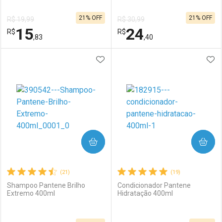
Ativar Desconto
Ativar Desconto
21% OFF
21% OFF
R$ 19,99
R$ 30,99
Comprar sem Desconto
Comprar sem Desconto
15
24
R$
Comprar sem Desconto
R$
Comprar sem Desconto
Por R$ 33,22/cada
Por R$ 37,88/cada
,83
,40
Por R$ 33,22/cada
Por R$ 37,88/cada
ADICIONAR AOS FAVORITOS
ADI
FECHAR
FECHAR
F
F
Laboratório
Por Menos
Laboratório
Por Menos
COMPRAR
COMPRAR
(21)
(19)
Shampoo Pantene Brilho
Condicionador Pantene
Extremo 400ml
Hidratação 400ml
Ativar Desconto
Ativar Desconto