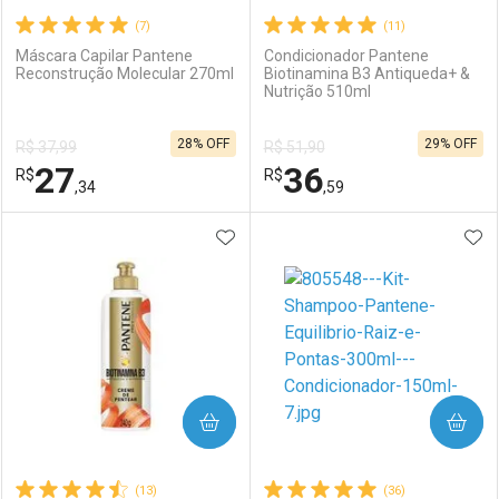
(7)
(11)
Máscara Capilar Pantene
Condicionador Pantene
Reconstrução Molecular 270ml
Biotinamina B3 Antiqueda+ &
Nutrição 510ml
Ativar Desconto
Ativar Desconto
28% OFF
29% OFF
R$ 37,99
R$ 51,90
Comprar sem Desconto
Comprar sem Desconto
27
36
R$
Comprar sem Desconto
R$
Comprar sem Desconto
Por R$ 32,99/cada
Por R$ 37,59/cada
,34
,59
Por R$ 32,99/cada
Por R$ 37,59/cada
ADICIONAR AOS FAVORITOS
ADI
FECHAR
FECHAR
F
F
Laboratório
Por Menos
Laboratório
Por Menos
COMPRAR
COMPRAR
(13)
(36)