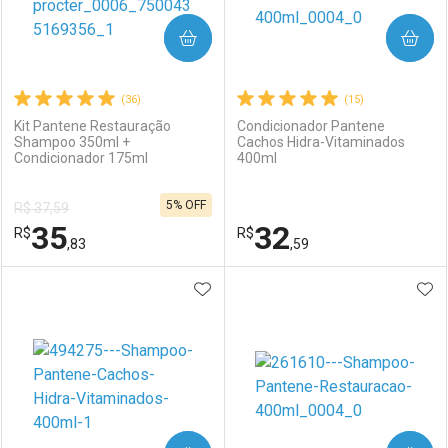
COMPRAR
COMPRAR
(36)
(15)
Kit Pantene Restauração
Condicionador Pantene
Shampoo 350ml +
Cachos Hidra-Vitaminados
Condicionador 175ml
400ml
Ativar Desconto
Ativar Desconto
5% OFF
R$ 37,59
Comprar sem Desconto
Comprar sem Desconto
35
32
R$
Comprar sem Desconto
R$
Comprar sem Desconto
Por R$ 19,99/cada
Por R$ 24,74/cada
,83
,59
Por R$ 19,99/cada
Por R$ 24,74/cada
ADICIONAR AOS FAVORITOS
ADI
FECHAR
FECHAR
F
F
Laboratório
Por Menos
Laboratório
Por Menos