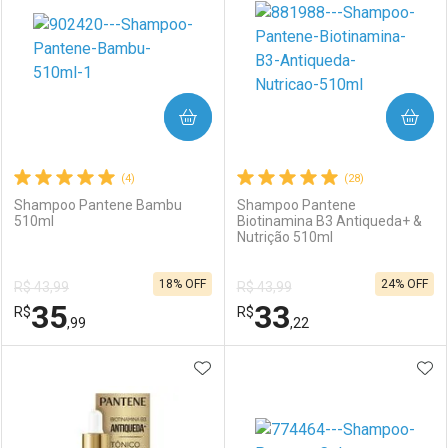
Laboratório
Por Menos
Laboratório
Por Menos
COMPRAR
COMPRAR
(4)
(28)
Shampoo Pantene Bambu
Shampoo Pantene
510ml
Biotinamina B3 Antiqueda+ &
Nutrição 510ml
Ativar Desconto
Ativar Desconto
18% OFF
24% OFF
R$ 43,99
R$ 43,99
Comprar sem Desconto
Comprar sem Desconto
35
33
R$
Comprar sem Desconto
R$
Comprar sem Desconto
Por R$ 25,38/cada
Por R$ 31,99/cada
,99
,22
Por R$ 25,38/cada
Por R$ 31,99/cada
ADICIONAR AOS FAVORITOS
ADI
FECHAR
FECHAR
F
F
Laboratório
Por Menos
Laboratório
Por Menos