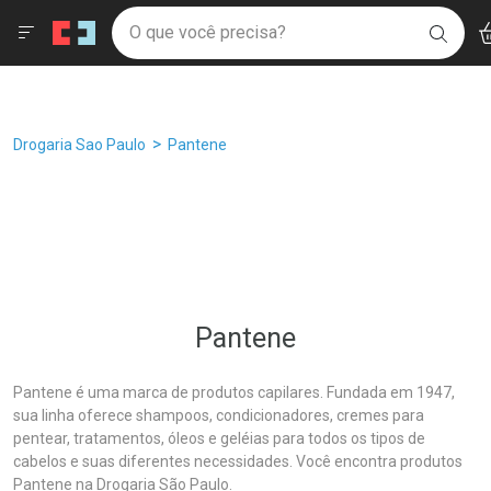
Drogaria São Paulo
Âncoras
Menu
Ac
Ir direto para a home
O que você precisa?
Filtros
Ordenar por
BUSC
Navegue pela página
Ir direto para o conteúdo
Faça a sua busca
Ir direto para a busca
Ir direto para a conta
Ir direto para a ajuda
Breadcrumb
Drogaria Sao Paulo
Pantene
Ir direto para a notificações
Ir direto para o carrinho
Ir direto para o menu
Pantene
Pantene é uma marca de produtos capilares. Fundada em 1947,
sua linha oferece shampoos, condicionadores, cremes para
pentear, tratamentos, óleos e geléias para todos os tipos de
cabelos e suas diferentes necessidades. Você encontra produtos
Pantene na Drogaria São Paulo.