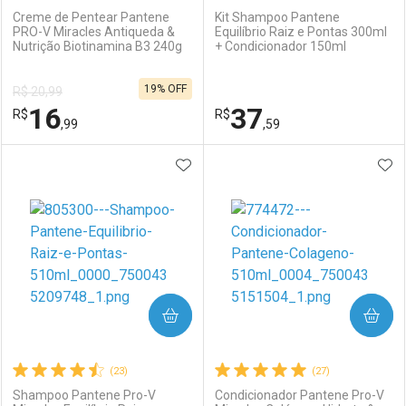
Creme de Pentear Pantene
Kit Shampoo Pantene
PRO-V Miracles Antiqueda &
Equilíbrio Raiz e Pontas 300ml
Nutrição Biotinamina B3 240g
+ Condicionador 150ml
Ativar Desconto
Ativar Desconto
19% OFF
R$ 20,99
Comprar sem Desconto
Comprar sem Desconto
16
37
R$
Comprar sem Desconto
R$
Comprar sem Desconto
Por R$ 27,34/cada
Por R$ 36,59/cada
,99
,59
Por R$ 27,34/cada
Por R$ 36,59/cada
ADICIONAR AOS FAVORITOS
ADI
FECHAR
FECHAR
F
F
Laboratório
Por Menos
Laboratório
Por Menos
COMPRAR
COMPRAR
(23)
(27)
Shampoo Pantene Pro-V
Condicionador Pantene Pro-V