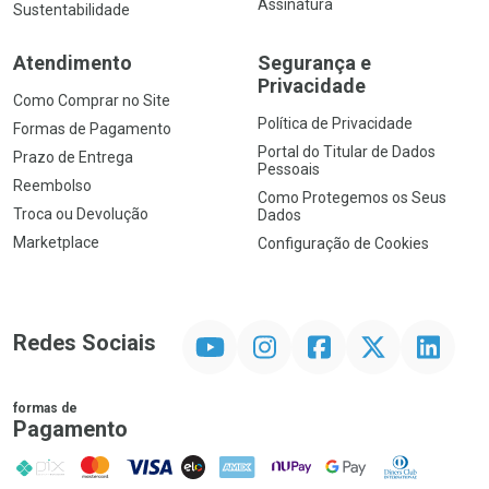
Assinatura
Sustentabilidade
Atendimento
Segurança e
Privacidade
Como Comprar no Site
Política de Privacidade
Formas de Pagamento
Portal do Titular de Dados
Prazo de Entrega
Pessoais
Reembolso
Como Protegemos os Seus
Troca ou Devolução
Dados
Marketplace
Configuração de Cookies
YouTube
Instagram
Facebook
Twitter
Linkedin
Redes Sociais
formas de
Pagamento
PIX
MasterCard
VISA
ELO
AMEX
NuPay
Google Pay
Diners Club