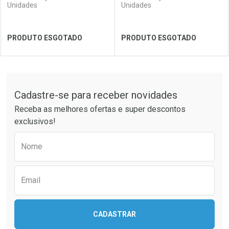
Unidades
Unidades
PRODUTO ESGOTADO
PRODUTO ESGOTADO
FECHAR
FECHAR
FEC
FEC
Tudo sobre a Drogaria São Paulo
Cadastre-se para receber novidades
Laboratório
Por Menos
Laboratório
Por Menos
Receba as melhores ofertas e super descontos
exclusivos!
Preencha o formulário abaixo para receber 
Nome
Email
CADASTRAR