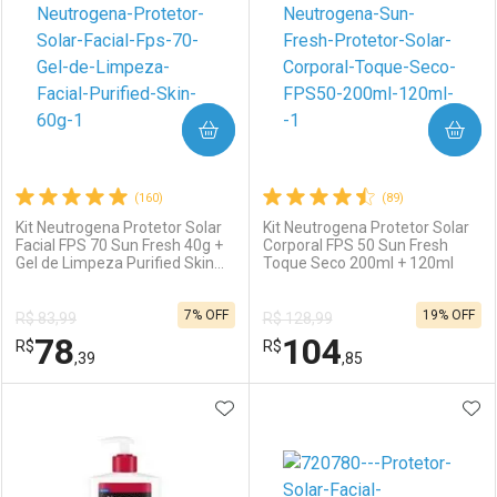
Laboratório
Por Menos
Laboratório
Por Menos
COMPRAR
COMPRAR
(160)
(89)
Kit Neutrogena Protetor Solar
Kit Neutrogena Protetor Solar
Facial FPS 70 Sun Fresh 40g +
Corporal FPS 50 Sun Fresh
Gel de Limpeza Purified Skin
Toque Seco 200ml + 120ml
Ativar Desconto
Ativar Desconto
Pele Oleosa 60g
7% OFF
19% OFF
R$ 83,99
R$ 128,99
Comprar sem Desconto
Comprar sem Desconto
78
104
R$
Comprar sem Desconto
R$
Comprar sem Desconto
Por R$ 93,99/cada
Por R$ 31,99/cada
,39
,85
Por R$ 93,99/cada
Por R$ 31,99/cada
ADICIONAR AOS FAVORITOS
ADI
FECHAR
FECHAR
F
F
Laboratório
Por Menos
Laboratório
Por Menos