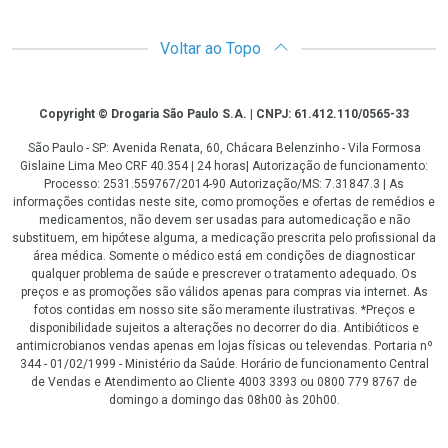
Voltar ao Topo
Copyright
Copyright © Drogaria São Paulo S.A. | CNPJ: 61.412.110/0565-33
São Paulo - SP: Avenida Renata, 60, Chácara Belenzinho - Vila Formosa
Gislaine Lima Meo CRF 40.354 | 24 horas| Autorização de funcionamento:
Processo: 2531.559767/2014-90 Autorização/MS: 7.31847.3 | As
informações contidas neste site, como promoções e ofertas de remédios e
medicamentos, não devem ser usadas para automedicação e não
substituem, em hipótese alguma, a medicação prescrita pelo profissional da
área médica. Somente o médico está em condições de diagnosticar
qualquer problema de saúde e prescrever o tratamento adequado. Os
preços e as promoções são válidos apenas para compras via internet. As
fotos contidas em nosso site são meramente ilustrativas. *Preços e
disponibilidade sujeitos a alterações no decorrer do dia. Antibióticos e
antimicrobianos vendas apenas em lojas físicas ou televendas. Portaria nº
344 - 01/02/1999 - Ministério da Saúde. Horário de funcionamento Central
de Vendas e Atendimento ao Cliente 4003 3393 ou 0800 779 8767 de
domingo a domingo das 08h00 às 20h00.
LGPD Aceite os Cookies