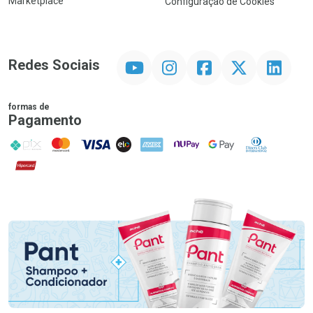
Marketplace
Configuração de Cookies
YouTube
Instagram
Facebook
Twitter
Linkedin
Redes Sociais
formas de
Pagamento
PIX
MasterCard
VISA
ELO
AMEX
NuPay
Google Pay
Diners Club
Hipercard
Promoção em Destaque