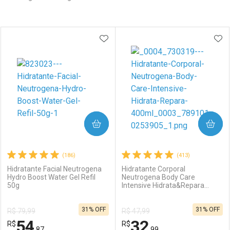
Prateleira
ADICIONAR AOS FAVORITOS
ADI
COMPRAR
COMPRAR
(186)
(413)
Hidratante Facial Neutrogena
Hidratante Corporal
Hydro Boost Water Gel Refil
Neutrogena Body Care
50g
Intensive Hidrata&Repara
400ml
31% OFF
31% OFF
R$ 79,99
R$ 47,99
54
32
R$
R$
,87
,99