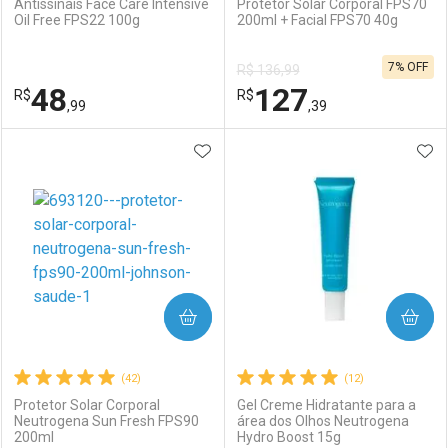
Antissinais Face Care Intensive
Protetor Solar Corporal FPS70
Oil Free FPS22 100g
200ml + Facial FPS70 40g
Ativar Desconto
Ativar Desconto
7% OFF
R$ 136,99
Comprar sem Desconto
Comprar sem Desconto
48
127
R$
Comprar sem Desconto
R$
Comprar sem Desconto
Por R$ 137,99/cada
Por R$ 48,99/cada
,99
,39
Por R$ 137,99/cada
Por R$ 48,99/cada
ADICIONAR AOS FAVORITOS
ADI
FECHAR
FECHAR
F
F
Laboratório
Por Menos
Laboratório
Por Menos
COMPRAR
COMPRAR
(42)
(12)
Protetor Solar Corporal
Gel Creme Hidratante para a
Neutrogena Sun Fresh FPS90
área dos Olhos Neutrogena
200ml
Hydro Boost 15g