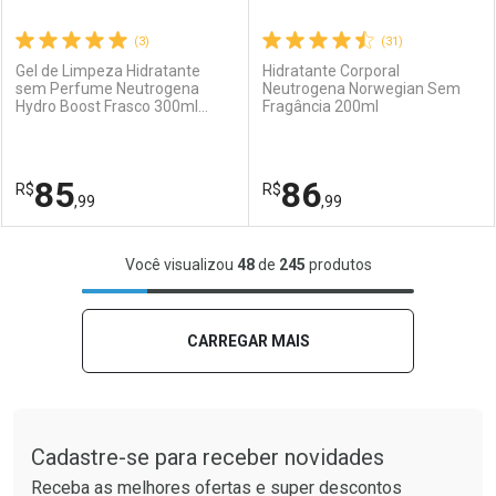
(3)
(31)
Gel de Limpeza Hidratante
Hidratante Corporal
sem Perfume Neutrogena
Neutrogena Norwegian Sem
Hydro Boost Frasco 300ml
Fragância 200ml
Ativar Desconto
Ativar Desconto
Pump
Comprar sem Desconto
Comprar sem Desconto
85
86
R$
Comprar sem Desconto
R$
Comprar sem Desconto
Por R$ 100,77/cada
Por R$ 63,99/cada
,99
,99
Por R$ 100,77/cada
Por R$ 63,99/cada
FECHAR
FECHAR
F
F
Você visualizou
48
de
245
produtos
Laboratório
Por Menos
Laboratório
Por Menos
CARREGAR MAIS
Tudo sobre a Drogaria São Paulo
Cadastre-se para receber novidades
Receba as melhores ofertas e super descontos