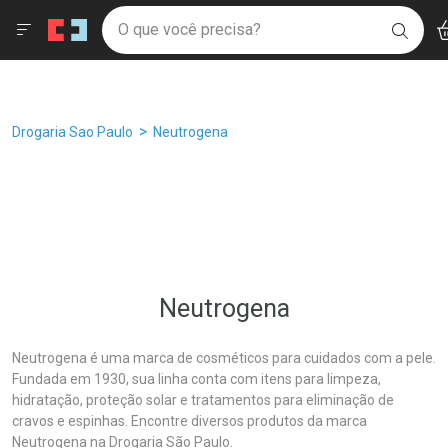
Drogaria São Paulo
Âncoras
Menu
Ac
Ir direto para a home
O que você precisa?
Filtros
Ordenar por
BUSC
Navegue pela página
Ir direto para o conteúdo
Faça a sua busca
Ir direto para a busca
Ir direto para a conta
Ir direto para a ajuda
Breadcrumb
Drogaria Sao Paulo
Neutrogena
Ir direto para a notificações
Ir direto para o carrinho
Ir direto para o menu
Neutrogena
Neutrogena é uma marca de cosméticos para cuidados com a pele.
Fundada em 1930, sua linha conta com itens para limpeza,
hidratação, proteção solar e tratamentos para eliminação de
cravos e espinhas. Encontre diversos produtos da marca
Neutrogena na Drogaria São Paulo.