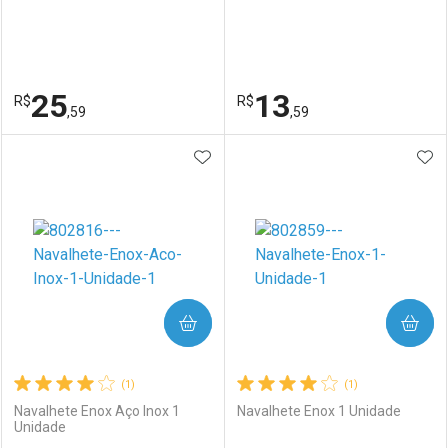
25
13
R$
R$
,59
,59
ADICIONAR AOS FAVORITOS
ADI
FECHAR
FECHAR
F
F
Laboratório
Por Menos
Laboratório
Por Menos
COMPRAR
COMPRAR
(1)
(1)
Navalhete Enox Aço Inox 1
Navalhete Enox 1 Unidade
Unidade