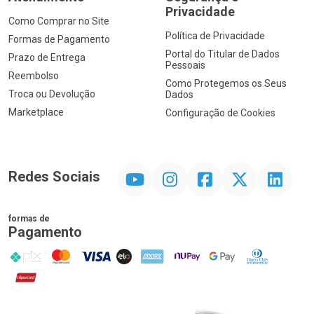
Privacidade
Como Comprar no Site
Política de Privacidade
Formas de Pagamento
Portal do Titular de Dados
Prazo de Entrega
Pessoais
Reembolso
Como Protegemos os Seus
Troca ou Devolução
Dados
Marketplace
Configuração de Cookies
YouTube
Instagram
Facebook
Twitter
Linkedin
Redes Sociais
formas de
Pagamento
PIX
MasterCard
VISA
ELO
AMEX
NuPay
Google Pay
Diners Club
Hipercard