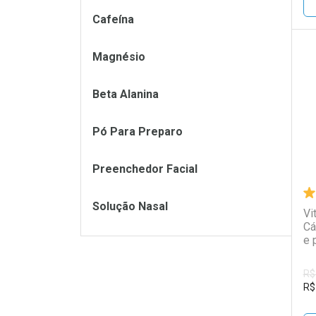
Cafeína
Magnésio
L
P
Beta Alanina
Pó Para Preparo
Preenchedor Facial
Solução Nasal
Vi
Cá
e 
R$
R$