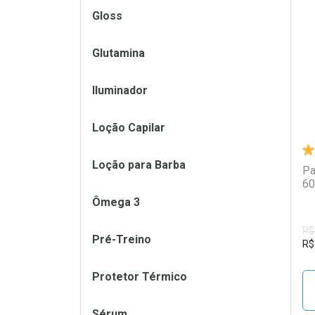
Gloss
L
P
Glutamina
Iluminador
Loção Capilar
Loção para Barba
Pa
60
Ômega 3
R$
Pré-Treino
R$
Protetor Térmico
Sérum