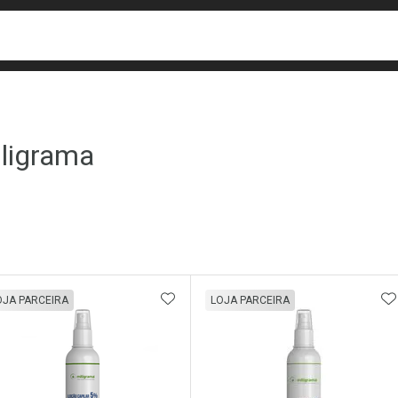
busca
isa?
ligrama
ateleira
ADICIONAR AOS FAVORITOS
A
OJA PARCEIRA
LOJA PARCEIRA