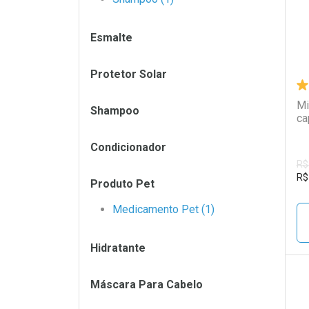
Esmalte
Protetor Solar
Mi
Shampoo
ca
Condicionador
R$
R$
Produto Pet
Medicamento Pet (1)
Hidratante
Máscara Para Cabelo
L
P