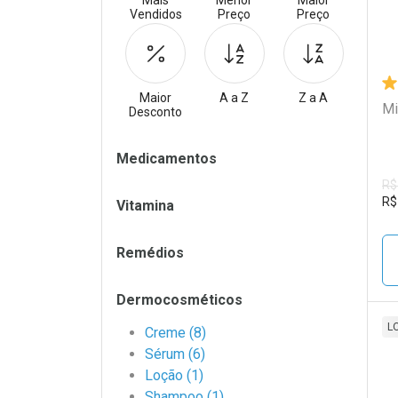
Mais
Menor
Maior
Vendidos
Preço
Preço
Maior
A a Z
Z a A
Mi
Desconto
Filtros
Medicamentos
R$
R$
Vitamina
Remédios
Dermocosméticos
L
Creme (8)
Sérum (6)
L
P
Loção (1)
Shampoo (1)