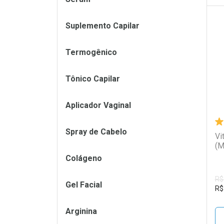
Suplemento Capilar
L
P
Termogênico
Tônico Capilar
Aplicador Vaginal
Spray de Cabelo
Vi
(M
Colágeno
R$
Gel Facial
R$
Arginina