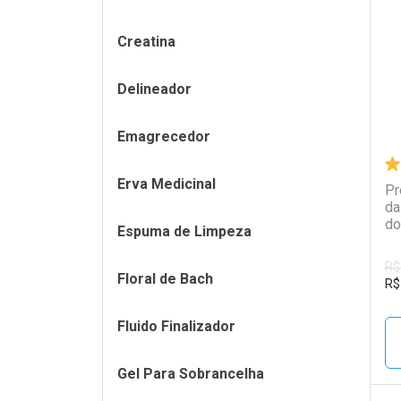
L
P
Creatina
Delineador
Emagrecedor
Erva Medicinal
Pr
da
do
Espuma de Limpeza
R$
Floral de Bach
R$
Fluido Finalizador
Gel Para Sobrancelha