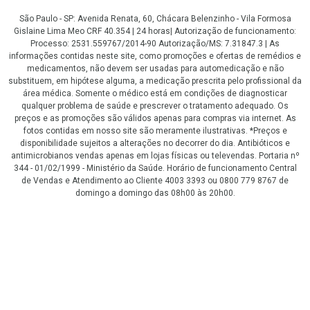
São Paulo - SP: Avenida Renata, 60, Chácara Belenzinho - Vila Formosa
Gislaine Lima Meo CRF 40.354 | 24 horas| Autorização de funcionamento:
Processo: 2531.559767/2014-90 Autorização/MS: 7.31847.3 | As
informações contidas neste site, como promoções e ofertas de remédios e
medicamentos, não devem ser usadas para automedicação e não
substituem, em hipótese alguma, a medicação prescrita pelo profissional da
área médica. Somente o médico está em condições de diagnosticar
qualquer problema de saúde e prescrever o tratamento adequado. Os
preços e as promoções são válidos apenas para compras via internet. As
fotos contidas em nosso site são meramente ilustrativas. *Preços e
disponibilidade sujeitos a alterações no decorrer do dia. Antibióticos e
antimicrobianos vendas apenas em lojas físicas ou televendas. Portaria nº
344 - 01/02/1999 - Ministério da Saúde. Horário de funcionamento Central
de Vendas e Atendimento ao Cliente 4003 3393 ou 0800 779 8767 de
domingo a domingo das 08h00 às 20h00.
LGPD Aceite os Cookies