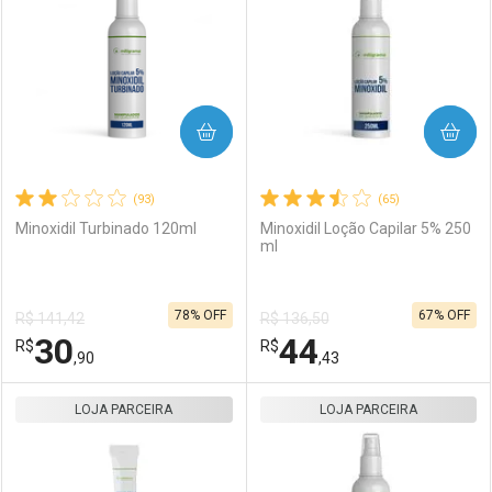
COMPRAR
COMPRAR
(93)
(65)
Minoxidil Turbinado 120ml
Minoxidil Loção Capilar 5% 250
ml
78% OFF
67% OFF
R$ 141,42
R$ 136,50
30
44
R$
R$
,90
,43
LOJA PARCEIRA
FECHAR
FECHAR
LOJA PARCEIRA
F
F
Laboratório
Por Menos
Laboratório
Por Menos