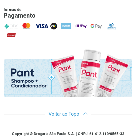
formas de
Pagamento
PIX
MasterCard
VISA
ELO
AMEX
NuPay
Google Pay
Diners Club
Hipercard
Promoção em Destaque
Voltar ao Topo
Copyright
Copyright © Drogaria São Paulo S.A. | CNPJ: 61.412.110/0565-33