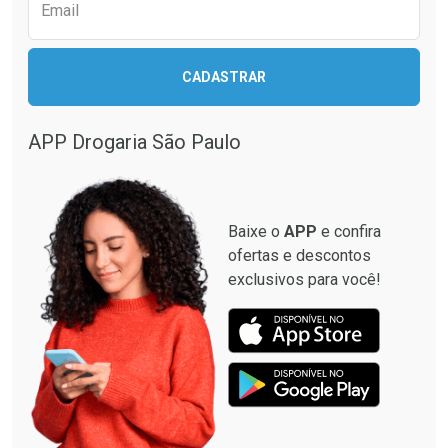
Comprar sem Desconto
Comprar sem Desconto
Email
Comprar sem Desconto
Comprar sem Desconto
Por R$ 79,00/cada
Por R$ 40,95/cada
Por R$ 79,00/cada
Por R$ 40,95/cada
CADASTRAR
APP Drogaria São Paulo
Baixe o
APP
e confira
ofertas e descontos
exclusivos para você!