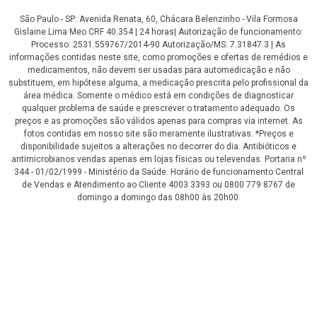
São Paulo - SP: Avenida Renata, 60, Chácara Belenzinho - Vila Formosa
Gislaine Lima Meo CRF 40.354 | 24 horas| Autorização de funcionamento:
Processo: 2531.559767/2014-90 Autorização/MS: 7.31847.3 | As
informações contidas neste site, como promoções e ofertas de remédios e
medicamentos, não devem ser usadas para automedicação e não
substituem, em hipótese alguma, a medicação prescrita pelo profissional da
área médica. Somente o médico está em condições de diagnosticar
qualquer problema de saúde e prescrever o tratamento adequado. Os
preços e as promoções são válidos apenas para compras via internet. As
fotos contidas em nosso site são meramente ilustrativas. *Preços e
disponibilidade sujeitos a alterações no decorrer do dia. Antibióticos e
antimicrobianos vendas apenas em lojas físicas ou televendas. Portaria nº
344 - 01/02/1999 - Ministério da Saúde. Horário de funcionamento Central
de Vendas e Atendimento ao Cliente 4003 3393 ou 0800 779 8767 de
domingo a domingo das 08h00 às 20h00.
LGPD Aceite os Cookies