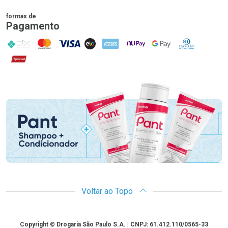
formas de
Pagamento
PIX
MasterCard
VISA
ELO
AMEX
NuPay
Google Pay
Diners Club
Hipercard
Promoção em Destaque
Voltar ao Topo
Copyright
Copyright © Drogaria São Paulo S.A. | CNPJ: 61.412.110/0565-33