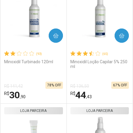
COMPRAR
COMPRAR
(93)
(65)
Minoxidil Turbinado 120ml
Minoxidil Loção Capilar 5% 250
ml
78% OFF
67% OFF
R$ 141,42
R$ 136,50
30
44
R$
R$
,90
,43
LOJA PARCEIRA
FECHAR
FECHAR
LOJA PARCEIRA
F
F
Laboratório
Por Menos
Laboratório
Por Menos