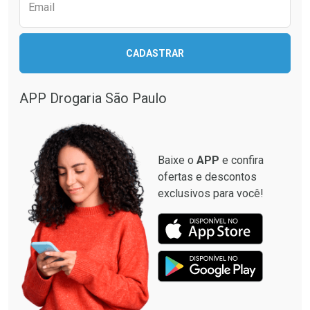
Comprar sem Desconto
Comprar sem Desconto
Email
Comprar sem Desconto
Comprar sem Desconto
Por R$ 79,00/cada
Por R$ 40,95/cada
Por R$ 79,00/cada
Por R$ 40,95/cada
CADASTRAR
APP Drogaria São Paulo
Baixe o
APP
e confira
ofertas e descontos
exclusivos para você!