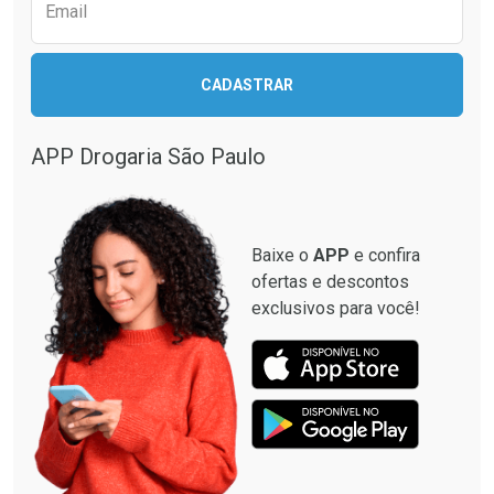
Comprar sem Desconto
Comprar sem Desconto
Email
Comprar sem Desconto
Comprar sem Desconto
Por R$ 79,00/cada
Por R$ 40,95/cada
Por R$ 79,00/cada
Por R$ 40,95/cada
CADASTRAR
APP Drogaria São Paulo
Baixe o
APP
e confira
ofertas e descontos
exclusivos para você!