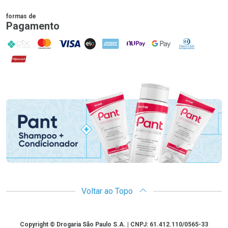
formas de
Pagamento
PIX
MasterCard
VISA
ELO
AMEX
NuPay
Google Pay
Diners Club
Hipercard
Promoção em Destaque
Voltar ao Topo
Copyright
Copyright © Drogaria São Paulo S.A. | CNPJ: 61.412.110/0565-33