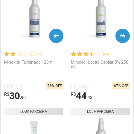
COMPRAR
COMPRAR
(93)
(65)
Minoxidil Turbinado 120ml
Minoxidil Loção Capilar 5% 250
ml
78% OFF
67% OFF
R$ 141,42
R$ 136,50
30
44
R$
R$
,90
,43
LOJA PARCEIRA
FECHAR
FECHAR
LOJA PARCEIRA
F
F
Laboratório
Por Menos
Laboratório
Por Menos