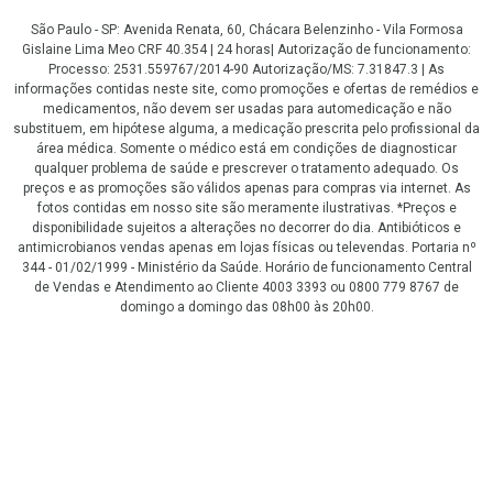
São Paulo - SP: Avenida Renata, 60, Chácara Belenzinho - Vila Formosa
Gislaine Lima Meo CRF 40.354 | 24 horas| Autorização de funcionamento:
Processo: 2531.559767/2014-90 Autorização/MS: 7.31847.3 | As
informações contidas neste site, como promoções e ofertas de remédios e
medicamentos, não devem ser usadas para automedicação e não
substituem, em hipótese alguma, a medicação prescrita pelo profissional da
área médica. Somente o médico está em condições de diagnosticar
qualquer problema de saúde e prescrever o tratamento adequado. Os
preços e as promoções são válidos apenas para compras via internet. As
fotos contidas em nosso site são meramente ilustrativas. *Preços e
disponibilidade sujeitos a alterações no decorrer do dia. Antibióticos e
antimicrobianos vendas apenas em lojas físicas ou televendas. Portaria nº
344 - 01/02/1999 - Ministério da Saúde. Horário de funcionamento Central
de Vendas e Atendimento ao Cliente 4003 3393 ou 0800 779 8767 de
domingo a domingo das 08h00 às 20h00.
LGPD Aceite os Cookies