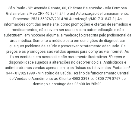
São Paulo - SP: Avenida Renata, 60, Chácara Belenzinho - Vila Formosa
Gislaine Lima Meo CRF 40.354 | 24 horas| Autorização de funcionamento:
Processo: 2531.559767/2014-90 Autorização/MS: 7.31847.3 | As
informações contidas neste site, como promoções e ofertas de remédios e
medicamentos, não devem ser usadas para automedicação e não
substituem, em hipótese alguma, a medicação prescrita pelo profissional da
área médica. Somente o médico está em condições de diagnosticar
qualquer problema de saúde e prescrever o tratamento adequado. Os
preços e as promoções são válidos apenas para compras via internet. As
fotos contidas em nosso site são meramente ilustrativas. *Preços e
disponibilidade sujeitos a alterações no decorrer do dia. Antibióticos e
antimicrobianos vendas apenas em lojas físicas ou televendas. Portaria nº
344 - 01/02/1999 - Ministério da Saúde. Horário de funcionamento Central
de Vendas e Atendimento ao Cliente 4003 3393 ou 0800 779 8767 de
domingo a domingo das 08h00 às 20h00.
LGPD Aceite os Cookies