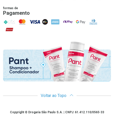
formas de
Pagamento
PIX
MasterCard
VISA
ELO
AMEX
NuPay
Google Pay
Diners Club
Hipercard
Promoção em Destaque
Voltar ao Topo
Copyright
Copyright © Drogaria São Paulo S.A. | CNPJ: 61.412.110/0565-33