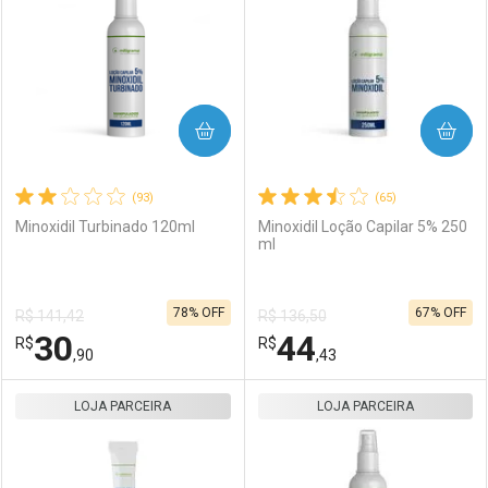
COMPRAR
COMPRAR
(93)
(65)
Minoxidil Turbinado 120ml
Minoxidil Loção Capilar 5% 250
ml
78% OFF
67% OFF
R$ 141,42
R$ 136,50
30
44
R$
R$
,90
,43
LOJA PARCEIRA
FECHAR
FECHAR
LOJA PARCEIRA
F
F
Laboratório
Por Menos
Laboratório
Por Menos