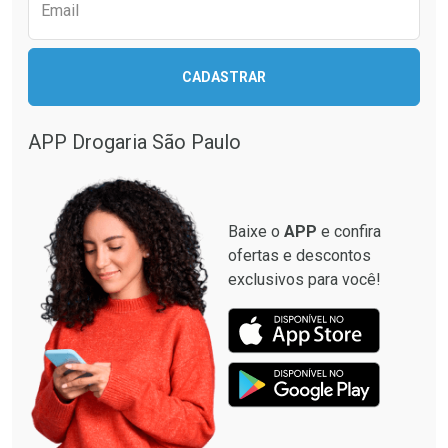
Comprar sem Desconto
Comprar sem Desconto
Email
Comprar sem Desconto
Comprar sem Desconto
Por R$ 79,00/cada
Por R$ 40,95/cada
Por R$ 79,00/cada
Por R$ 40,95/cada
CADASTRAR
APP Drogaria São Paulo
Baixe o
APP
e confira
ofertas e descontos
exclusivos para você!