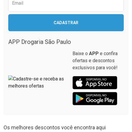
Comprar sem Desconto
Comprar sem Desconto
Email
Comprar sem Desconto
Comprar sem Desconto
Por R$ 79,00/cada
Por R$ 40,95/cada
Por R$ 79,00/cada
Por R$ 40,95/cada
CADASTRAR
APP Drogaria São Paulo
Baixe o
APP
e confira
ofertas e descontos
exclusivos para você!
Os melhores descontos você encontra aqui