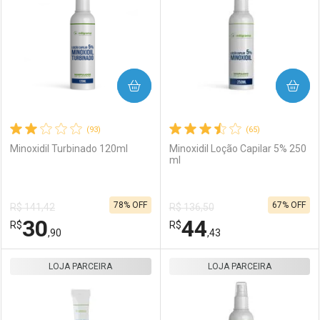
COMPRAR
COMPRAR
(93)
(65)
Minoxidil Turbinado 120ml
Minoxidil Loção Capilar 5% 250
ml
78% OFF
67% OFF
R$ 141,42
R$ 136,50
30
44
R$
R$
,90
,43
LOJA PARCEIRA
FECHAR
FECHAR
LOJA PARCEIRA
F
F
Laboratório
Por Menos
Laboratório
Por Menos