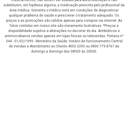
medicamentos, não devem ser usadas para automedicação e não
substituem, em hipótese alguma, a medicação prescrita pelo profissional da
área médica. Somente o médico está em condições de diagnosticar
qualquer problema de saúde e prescrever o tratamento adequado. Os
preços e as promoções são válidos apenas para compras via internet. As
fotos contidas em nosso site são meramente ilustrativas. *Preços e
disponibilidade sujeitos a alterações no decorrer do dia. Antibióticos e
antimicrobianos vendas apenas em lojas físicas ou televendas. Portaria nº
344 - 01/02/1999 - Ministério da Saúde. Horário de funcionamento Central
de Vendas e Atendimento ao Cliente 4003 3393 ou 0800 779 8767 de
domingo a domingo das 08h00 às 20h00.
LGPD Aceite os Cookies