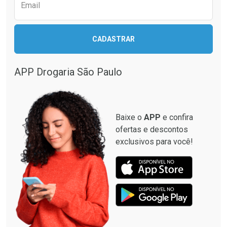
Comprar sem Desconto
Comprar sem Desconto
Email
Comprar sem Desconto
Comprar sem Desconto
Por R$ 79,00/cada
Por R$ 40,95/cada
Por R$ 79,00/cada
Por R$ 40,95/cada
CADASTRAR
APP Drogaria São Paulo
Baixe o
APP
e confira
ofertas e descontos
exclusivos para você!