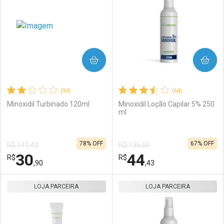
COMPRAR
COMPRAR
(93)
(64)
Minoxidil Turbinado 120ml
Minoxidil Loção Capilar 5% 250
ml
78% OFF
67% OFF
R$ 141,42
R$ 136,50
30
44
R$
R$
,90
,43
LOJA PARCEIRA
FECHAR
FECHAR
LOJA PARCEIRA
F
F
Laboratório
Por Menos
Laboratório
Por Menos