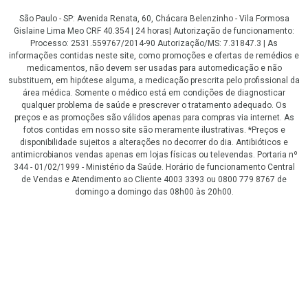
São Paulo - SP: Avenida Renata, 60, Chácara Belenzinho - Vila Formosa
Gislaine Lima Meo CRF 40.354 | 24 horas| Autorização de funcionamento:
Processo: 2531.559767/2014-90 Autorização/MS: 7.31847.3 | As
informações contidas neste site, como promoções e ofertas de remédios e
medicamentos, não devem ser usadas para automedicação e não
substituem, em hipótese alguma, a medicação prescrita pelo profissional da
área médica. Somente o médico está em condições de diagnosticar
qualquer problema de saúde e prescrever o tratamento adequado. Os
preços e as promoções são válidos apenas para compras via internet. As
fotos contidas em nosso site são meramente ilustrativas. *Preços e
disponibilidade sujeitos a alterações no decorrer do dia. Antibióticos e
antimicrobianos vendas apenas em lojas físicas ou televendas. Portaria nº
344 - 01/02/1999 - Ministério da Saúde. Horário de funcionamento Central
de Vendas e Atendimento ao Cliente 4003 3393 ou 0800 779 8767 de
domingo a domingo das 08h00 às 20h00.
LGPD Aceite os Cookies