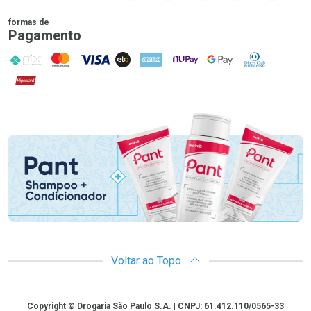
formas de
Pagamento
PIX
MasterCard
VISA
ELO
AMEX
NuPay
Google Pay
Diners Club
Hipercard
Promoção em Destaque
Voltar ao Topo
Copyright
Copyright © Drogaria São Paulo S.A. | CNPJ: 61.412.110/0565-33