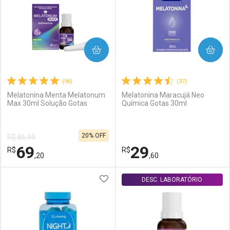
COMPRAR
COMPRAR
(96)
(37)
Melatonina Menta Melatonum
Melatonina Maracujá Neo
Max 30ml Solução Gotas
Química Gotas 30ml
20% OFF
R$ 86,99
69
29
R$
R$
,20
,60
ADICIONAR AOS FAVORITOS
FECHAR
FECHAR
DESC. LABORATÓRIO
F
F
Laboratório
Por Menos
Laboratório
Por Menos