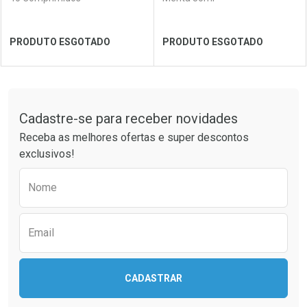
Ver Desconto Convênio
Ver Desconto Convênio
PRODUTO ESGOTADO
PRODUTO ESGOTADO
FECHAR
FECHAR
FEC
FEC
Tudo sobre a Drogaria São Paulo
Cadastre-se para receber novidades
Laboratório
Por Menos
Laboratório
Por Menos
Receba as melhores ofertas e super descontos
exclusivos!
Preencha o formulário abaixo para receber 
Nome
Email
CADASTRAR
Ver Desconto Convênio
Ver Desconto Convênio