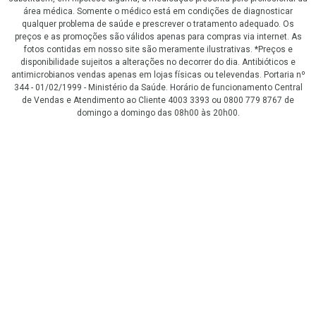
área médica. Somente o médico está em condições de diagnosticar
qualquer problema de saúde e prescrever o tratamento adequado. Os
preços e as promoções são válidos apenas para compras via internet. As
fotos contidas em nosso site são meramente ilustrativas. *Preços e
disponibilidade sujeitos a alterações no decorrer do dia. Antibióticos e
antimicrobianos vendas apenas em lojas físicas ou televendas. Portaria nº
344 - 01/02/1999 - Ministério da Saúde. Horário de funcionamento Central
de Vendas e Atendimento ao Cliente 4003 3393 ou 0800 779 8767 de
domingo a domingo das 08h00 às 20h00.
LGPD Aceite os Cookies