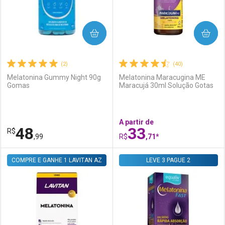
COMPRAR
COMPRAR
(2)
(40)
Melatonina Gummy Night 90g
Melatonina Maracugina ME
Gomas
Maracujá 30ml Solução Gotas
Ativar Desconto
Ativar Desconto
A partir de
Comprar sem Desconto
Comprar sem Desconto
48
33
R$
Comprar sem Desconto
Comprar sem Desconto
Por R$ 69,20/cada
Por R$ 29,60/cada
,99
R$
,71*
Por R$ 69,20/cada
Por R$ 29,60/cada
COMPRE E GANHE 1 LAVITAN AZ
FECHAR
FECHAR
LEVE 3 PAGUE 2
F
F
Laboratório
Por Menos
Laboratório
Por Menos