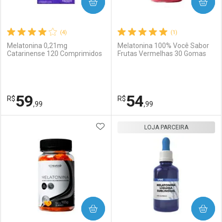
COMPRAR
COMPRAR
(4)
(1)
Melatonina 0,21mg
Melatonina 100% Você Sabor
Catarinense 120 Comprimidos
Frutas Vermelhas 30 Gomas
Ativar Desconto
Ativar Desconto
Comprar sem Desconto
Comprar sem Desconto
59
54
R$
Comprar sem Desconto
R$
Comprar sem Desconto
Por R$ 35,99/cada
Por R$ 44,45/cada
,99
,99
Por R$ 35,99/cada
Por R$ 44,45/cada
ADICIONAR AOS FAVORITOS
FECHAR
FECHAR
LOJA PARCEIRA
F
F
Laboratório
Por Menos
Laboratório
Por Menos
COMPRAR
COMPRAR