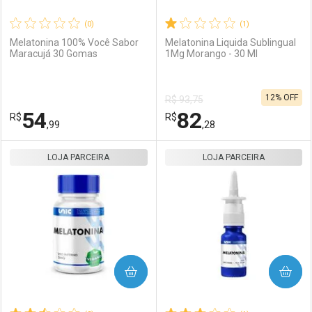
(0)
(1)
Melatonina 100% Você Sabor
Melatonina Liquida Sublingual
Maracujá 30 Gomas
1Mg Morango - 30 Ml
Ativar Desconto
Ativar Desconto
12% OFF
R$ 93,75
Comprar sem Desconto
Comprar sem Desconto
54
82
R$
Comprar sem Desconto
R$
Comprar sem Desconto
Por R$ 59,99/cada
Por R$ 54,99/cada
,99
,28
Por R$ 59,99/cada
Por R$ 54,99/cada
LOJA PARCEIRA
FECHAR
FECHAR
LOJA PARCEIRA
F
F
Laboratório
Por Menos
Laboratório
Por Menos
COMPRAR
COMPRAR