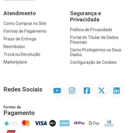
Atendimento
Segurança e
Privacidade
Como Comprar no Site
Política de Privacidade
Formas de Pagamento
Portal do Titular de Dados
Prazo de Entrega
Pessoais
Reembolso
Como Protegemos os Seus
Troca ou Devolução
Dados
Marketplace
Configuração de Cookies
YouTube
Instagram
Facebook
Twitter
Linkedin
Redes Sociais
formas de
Pagamento
PIX
MasterCard
VISA
ELO
AMEX
NuPay
Google Pay
Diners Club
Hipercard