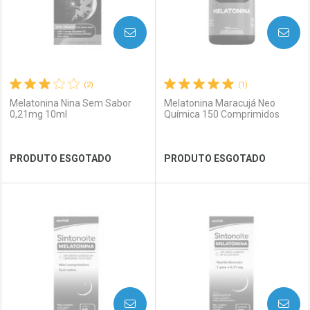
AVISE-ME
AVISE-ME
(2)
(1)
Melatonina Nina Sem Sabor
Melatonina Maracujá Neo
0,21mg 10ml
Química 150 Comprimidos
Ver Desconto Convênio
Ver Desconto Convênio
PRODUTO ESGOTADO
PRODUTO ESGOTADO
FECHAR
FECHAR
FEC
FEC
Laboratório
Por Menos
Laboratório
Por Menos
AVISE-ME
AVISE-ME