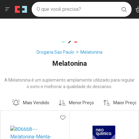
Drogaria São Paulo
Menu
Ac
Ir direto para a home
O que você precisa?
BUSC
Navegue pela página
Ir direto para o conteúdo
Faça a sua busca
Ir direto para a busca
Ir direto para a conta
Ir direto para a ajuda
Ir direto para a notificações
Ir direto para o carrinho
Drogaria Sao Paulo
Melatonina
Ir direto para o menu
Melatonina
A Melatonina é um suplemento amplamente utilizado para regular
o sono e melhorar a qualidade do descanso.
Mais Vendido
Menor Preço
Maior Preço
ADICIONAR AOS FAVORITOS
NEO QUIMICA VITAMINAS