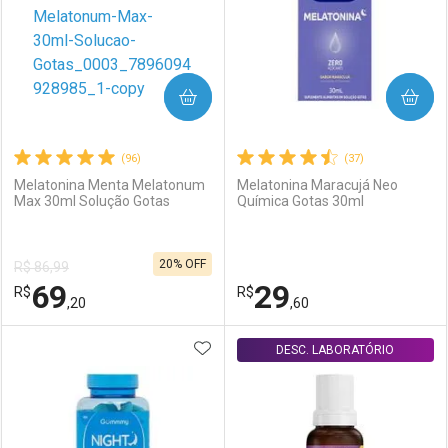
COMPRAR
COMPRAR
(96)
(37)
Melatonina Menta Melatonum
Melatonina Maracujá Neo
Max 30ml Solução Gotas
Química Gotas 30ml
20% OFF
R$ 86,99
69
29
R$
R$
,20
,60
ADICIONAR AOS FAVORITOS
FECHAR
FECHAR
DESC. LABORATÓRIO
F
F
Laboratório
Por Menos
Laboratório
Por Menos