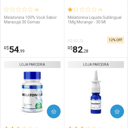
(0)
(1)
Melatonina 100% Você Sabor
Melatonina Liquida Sublingual
Maracujá 30 Gomas
1Mg Morango - 30 Ml
Ativar Desconto
Ativar Desconto
12% OFF
R$ 93,75
Comprar sem Desconto
Comprar sem Desconto
54
82
R$
Comprar sem Desconto
R$
Comprar sem Desconto
Por R$ 59,99/cada
Por R$ 54,99/cada
,99
,28
Por R$ 59,99/cada
Por R$ 54,99/cada
LOJA PARCEIRA
FECHAR
FECHAR
LOJA PARCEIRA
F
F
Laboratório
Por Menos
Laboratório
Por Menos
COMPRAR
COMPRAR