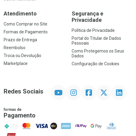
Atendimento
Segurança e
Privacidade
Como Comprar no Site
Política de Privacidade
Formas de Pagamento
Portal do Titular de Dados
Prazo de Entrega
Pessoais
Reembolso
Como Protegemos os Seus
Troca ou Devolução
Dados
Marketplace
Configuração de Cookies
YouTube
Instagram
Facebook
Twitter
Linkedin
Redes Sociais
formas de
Pagamento
PIX
MasterCard
VISA
ELO
AMEX
NuPay
Google Pay
Diners Club
Hipercard