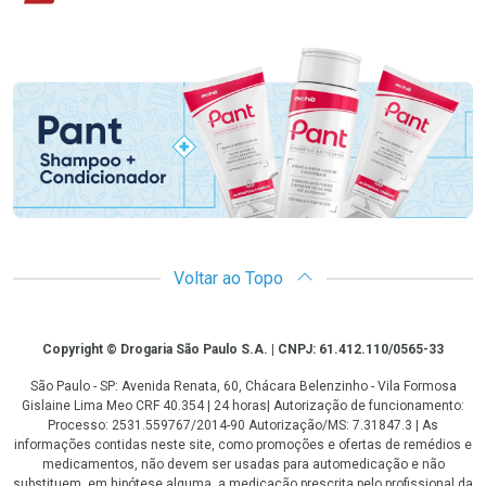
Promoção em Destaque
Voltar ao Topo
Copyright
Copyright © Drogaria São Paulo S.A. | CNPJ: 61.412.110/0565-33
São Paulo - SP: Avenida Renata, 60, Chácara Belenzinho - Vila Formosa
Gislaine Lima Meo CRF 40.354 | 24 horas| Autorização de funcionamento:
Processo: 2531.559767/2014-90 Autorização/MS: 7.31847.3 | As
informações contidas neste site, como promoções e ofertas de remédios e
medicamentos, não devem ser usadas para automedicação e não
substituem, em hipótese alguma, a medicação prescrita pelo profissional da