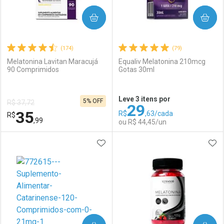
COMPRAR
COMPRAR
(174)
(79)
Melatonina Lavitan Maracujá
Equaliv Melatonina 210mcg
90 Comprimidos
Gotas 30ml
Ativar Desconto
Ativar Desconto
Por R$ 33,71
Leve 3 itens por
5% OFF
R$ 37,72
29
Comprar sem Desconto
Comprar sem Desconto
35
R$
,63/cada
R$
Comprar sem Desconto
Comprar sem Desconto
Por R$ 48,99/cada
Por R$ 38,99/cada
,99
ou R$ 44,45/un
Por R$ 48,99/cada
Por R$ 38,99/cada
ADICIONAR AOS FAVORITOS
ADI
FECHAR
FECHAR
F
F
Laboratório
Por Menos
Laboratório
Por Menos