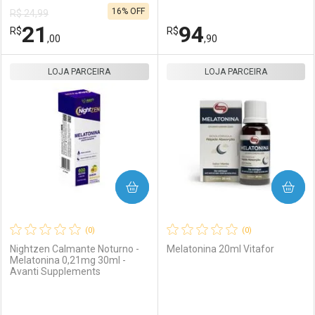
16% OFF
R$ 24,99
Comprar sem Desconto
Comprar sem Desconto
21
94
R$
Comprar sem Desconto
R$
Comprar sem Desconto
Por R$ 52,70/cada
Por R$ 64,90/cada
,00
,90
Por R$ 52,70/cada
Por R$ 64,90/cada
LOJA PARCEIRA
FECHAR
FECHAR
LOJA PARCEIRA
F
F
Laboratório
Por Menos
Laboratório
Por Menos
COMPRAR
COMPRAR
(0)
(0)
Nightzen Calmante Noturno -
Melatonina 20ml Vitafor
Melatonina 0,21mg 30ml -
Avanti Supplements
Ativar Desconto
Ativar Desconto
Comprar sem Desconto
Comprar sem Desconto