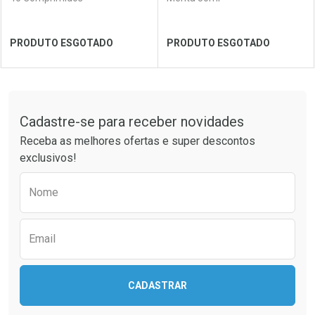
Ver Desconto Convênio
Ver Desconto Convênio
PRODUTO ESGOTADO
PRODUTO ESGOTADO
FECHAR
FECHAR
FEC
FEC
Tudo sobre a Drogaria São Paulo
Cadastre-se para receber novidades
Laboratório
Por Menos
Laboratório
Por Menos
Receba as melhores ofertas e super descontos
exclusivos!
Preencha o formulário abaixo para receber 
Nome
Email
CADASTRAR
Ver Desconto Convênio
Ver Desconto Convênio