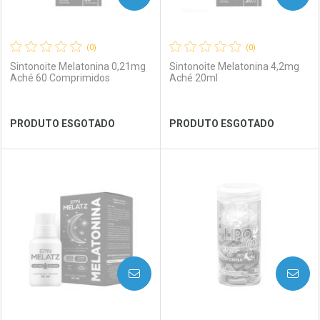
(0)
(0)
Sintonoite Melatonina 0,21mg
Sintonoite Melatonina 4,2mg
Aché 60 Comprimidos
Aché 20ml
Ver Desconto Convênio
Ver Desconto Convênio
PRODUTO ESGOTADO
PRODUTO ESGOTADO
FECHAR
FECHAR
FEC
FEC
Laboratório
Por Menos
Laboratório
Por Menos
AVISE-ME
AVISE-ME