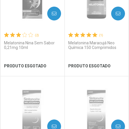
AVISE-ME
AVISE-ME
(2)
(1)
Melatonina Nina Sem Sabor
Melatonina Maracujá Neo
0,21mg 10ml
Química 150 Comprimidos
Ver Desconto Convênio
Ver Desconto Convênio
PRODUTO ESGOTADO
PRODUTO ESGOTADO
FECHAR
FECHAR
FEC
FEC
Laboratório
Por Menos
Laboratório
Por Menos
AVISE-ME
AVISE-ME