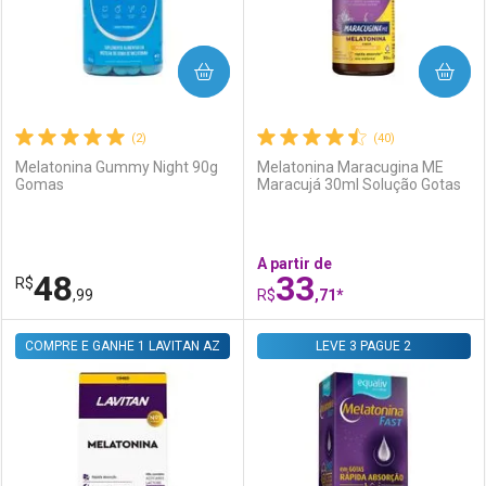
COMPRAR
COMPRAR
(2)
(40)
Melatonina Gummy Night 90g
Melatonina Maracugina ME
Gomas
Maracujá 30ml Solução Gotas
Ativar Desconto
Ativar Desconto
A partir de
Comprar sem Desconto
Comprar sem Desconto
48
33
R$
Comprar sem Desconto
Comprar sem Desconto
Por R$ 69,20/cada
Por R$ 29,60/cada
,99
R$
,71*
Por R$ 69,20/cada
Por R$ 29,60/cada
COMPRE E GANHE 1 LAVITAN AZ
FECHAR
FECHAR
LEVE 3 PAGUE 2
F
F
Laboratório
Por Menos
Laboratório
Por Menos