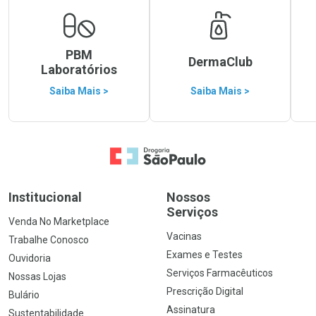
PBM
DermaClub
Laboratórios
Saiba Mais >
Saiba Mais >
Ir para a Home
Institucional
Nossos
Serviços
Venda No Marketplace
Vacinas
Trabalhe Conosco
Exames e Testes
Ouvidoria
Serviços Farmacêuticos
Nossas Lojas
Prescrição Digital
Bulário
Assinatura
Sustentabilidade