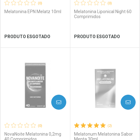
(0)
(0)
Melatonina EPN Melatz 10ml
Melatonina Liponical Night 60
Comprimidos
Ver Desconto Convênio
Ver Desconto Convênio
PRODUTO ESGOTADO
PRODUTO ESGOTADO
FECHAR
FECHAR
FEC
FEC
Laboratório
Por Menos
Laboratório
Por Menos
AVISE-ME
AVISE-ME
(0)
(2)
NovaNoite Melatonina 0,2mg
Melatonum Melatonina Sabor
40 Comprimidos
Menta 30ml