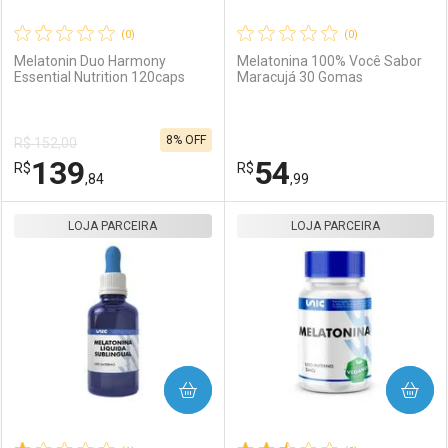
(0)
(0)
Melatonin Duo Harmony
Melatonina 100% Você Sabor
Essential Nutrition 120caps
Maracujá 30 Gomas
Ativar Desconto
Ativar Desconto
8% OFF
R$ 152,00
Comprar sem Desconto
Comprar sem Desconto
139
54
R$
Comprar sem Desconto
R$
Comprar sem Desconto
Por R$ 59,99/cada
Por R$ 54,99/cada
,84
,99
Por R$ 59,99/cada
Por R$ 54,99/cada
LOJA PARCEIRA
FECHAR
FECHAR
LOJA PARCEIRA
F
F
Laboratório
Por Menos
Laboratório
Por Menos
COMPRAR
COMPRAR