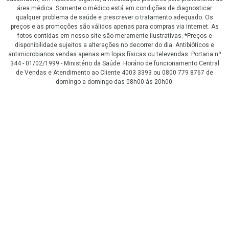
área médica. Somente o médico está em condições de diagnosticar
qualquer problema de saúde e prescrever o tratamento adequado. Os
preços e as promoções são válidos apenas para compras via internet. As
fotos contidas em nosso site são meramente ilustrativas. *Preços e
disponibilidade sujeitos a alterações no decorrer do dia. Antibióticos e
antimicrobianos vendas apenas em lojas físicas ou televendas. Portaria nº
344 - 01/02/1999 - Ministério da Saúde. Horário de funcionamento Central
de Vendas e Atendimento ao Cliente 4003 3393 ou 0800 779 8767 de
domingo a domingo das 08h00 às 20h00.
LGPD Aceite os Cookies