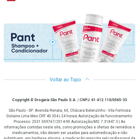
Promoção em Destaque
Voltar ao Topo
Copyright
Copyright © Drogaria São Paulo S.A. | CNPJ: 61.412.110/0565-33
São Paulo - SP: Avenida Renata, 60, Chácara Belenzinho - Vila Formosa
Gislaine Lima Meo CRF 40.354 | 24 horas| Autorização de funcionamento:
Processo: 2531.559767/2014-90 Autorização/MS: 7.31847.3 | As
informações contidas neste site, como promoções e ofertas de remédios e
medicamentos, não devem ser usadas para automedicação e não
substituem, em hipótese alguma, a medicação prescrita pelo profissional da