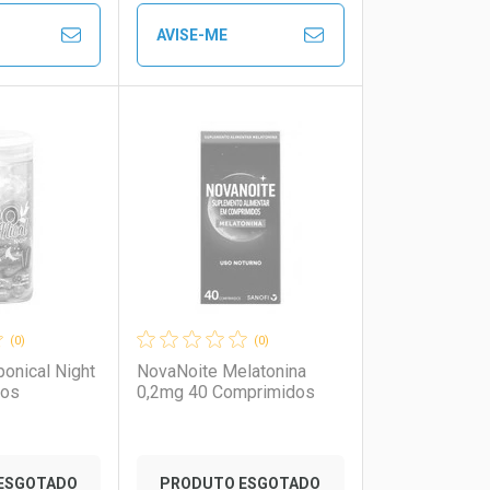
AVISE-ME
to Convênio
Ver Desconto Convênio
FECHAR
FECHAR
FECHAR
FECHAR
rio
os
Laboratório
Por Menos
(0)
(0)
ponical Night
NovaNoite Melatonina
dos
0,2mg 40 Comprimidos
ESGOTADO
PRODUTO ESGOTADO