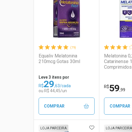
Laboratório
Por Menos
Laborató
Por Men
(79)
Equaliv Melatonina
Melatonina 0
210mcg Gotas 30ml
Catarinense 
Comprimidos
Leve 3 itens por
29
59
R$
,63/cada
Ativar Desconto
Ativar Des
R$
,99
ou R$ 44,45/un
Comprar sem Desconto
Comprar sem Desconto
Comprar s
Comprar s
COMPRAR
COMPRAR
Por R$ 69,20/cada
Por R$ 69,20/cada
Por R$ 29,6
Por R$ 29,6
ADICIONAR AOS 
FECHAR
FECHAR
LOJA PARCEIRA
LOJA PARCEIRA