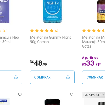
(37)
(2)
aracujá Neo
Melatonina Gummy Night
Melatonina M
s 30ml
90g Gomas
Maracujá 30m
Gotas
A partir de
48
33
R$
,99
R$
,71*
COMPRAR
COMPRAR
FAVORITOS
ADICIONAR AOS FAVORITOS
ADICIONAR AOS 
FECHAR
FECHAR
FECHAR
FECHAR
LOJA PARCEIRA