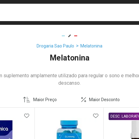
busca
isa?
Drogaria Sao Paulo
Melatonina
Melatonina
m suplemento amplamente utilizado para regular o sono e melhor
descanso.
Maior Preço
Maior Desconto
FAVORITOS
ADICIONAR AOS FAVORITOS
ADICIONAR AOS 
ITAMINAS
DESC. LABORAT