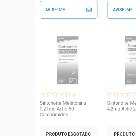
Comprar sem Desconto
Comprar sem Desconto
Comprar s
Comprar s
AVISE-ME
AVISE-ME
Por R$ 62,90/cada
Por R$ 62,90/cada
Por R$ 72,4
Por R$ 72,4
FECHAR
FECHAR
Laboratório
Por Menos
Laborató
Por Men
(0)
Sintonoite Melatonina
Sintonoite Me
0,21mg Aché 60
4,2mg Aché 
Comprimidos
PRODUTO ESGOTADO
PRODUTO 