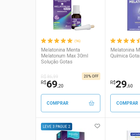
(96)
Melatonina Menta
Melatonina M
Melatonum Max 30ml
Química Gota
Solução Gotas
20% OFF
R$ 86,99
69
29
R$
R$
,20
,60
COMPRAR
COMPRAR
ADICIONAR AOS 
FECHAR
FECHAR
LEVE 3 PAGUE 2