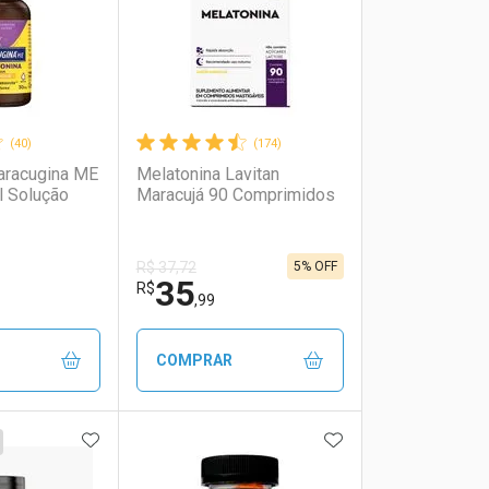
(40)
(174)
aracugina ME
Melatonina Lavitan
l Solução
Maracujá 90 Comprimidos
5% OFF
R$ 37,72
35
R$
,99
COMPRAR
FAVORITOS
ADICIONAR AOS FAVORITOS
ADICIONAR AOS 
FECHAR
FECHAR
FECHAR
FECHAR