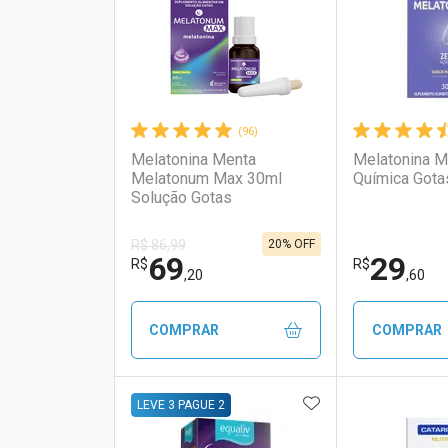
(96)
Melatonina Menta
Melatonina M
Melatonum Max 30ml
Química Gota
Solução Gotas
20% OFF
R$ 86,99
69
29
R$
R$
,20
,60
COMPRAR
COMPRAR
ADICIONAR AOS 
FECHAR
FECHAR
LEVE 3 PAGUE 2