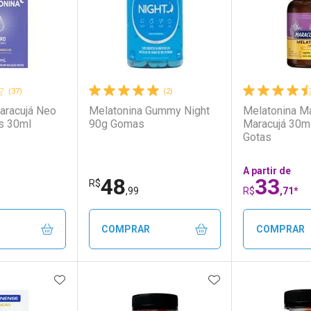
(37)
(2)
aracujá Neo
Melatonina Gummy Night
Melatonina M
s 30ml
90g Gomas
Maracujá 30m
Gotas
A partir de
48
33
R$
,99
R$
,71*
COMPRAR
COMPRAR
FAVORITOS
ADICIONAR AOS FAVORITOS
ADICIONAR AOS 
FECHAR
FECHAR
FECHAR
FECHAR