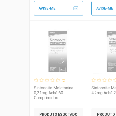
Comprar sem Desconto
Comprar sem Desconto
Comprar s
Comprar s
AVISE-ME
AVISE-ME
Por R$ 72,48/cada
Por R$ 72,48/cada
Por R$ 36,2
Por R$ 36,2
FECHAR
FECHAR
Laboratório
Por Menos
Laborató
Por Men
(0)
Sintonoite Melatonina
Sintonoite Me
0,21mg Aché 60
4,2mg Aché 
Comprimidos
PRODUTO ESGOTADO
PRODUTO 