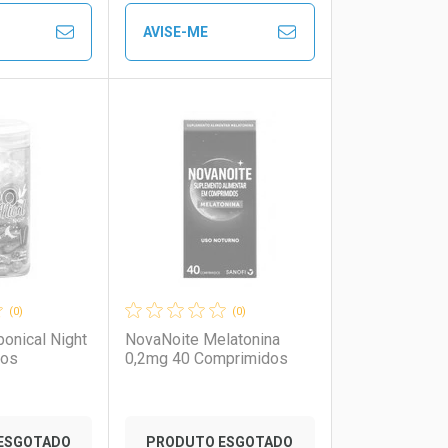
AVISE-ME
to Convênio
Ver Desconto Convênio
FECHAR
FECHAR
FECHAR
FECHAR
rio
os
Laboratório
Por Menos
(0)
(0)
ponical Night
NovaNoite Melatonina
dos
0,2mg 40 Comprimidos
ESGOTADO
PRODUTO ESGOTADO