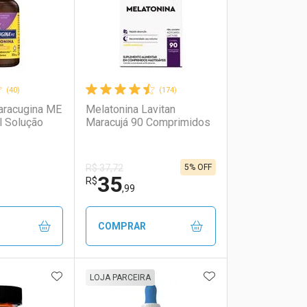
(40)
(174)
aracugina ME
Melatonina Lavitan
l Solução
Maracujá 90 Comprimidos
5% OFF
R$ 37,72
35
R$
,99
COMPRAR
FAVORITOS
ADICIONAR AOS FAVORITOS
ADICIONAR AOS 
FECHAR
FECHAR
FECHAR
FECHAR
LOJA PARCEIRA