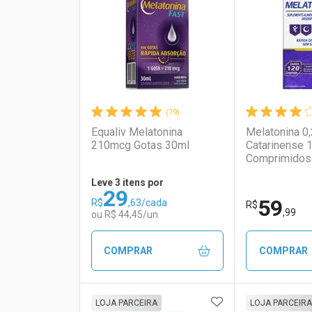
Laboratório
Por Menos
Laborató
Por Men
(79)
Equaliv Melatonina
Melatonina 0
210mcg Gotas 30ml
Catarinense 
Comprimidos
Leve 3 itens por
29
59
R$
,63/cada
Ativar Desconto
Ativar Des
R$
,99
ou R$ 44,45/un
Comprar sem Desconto
Comprar sem Desconto
Comprar s
Comprar s
COMPRAR
COMPRAR
Por R$ 69,20/cada
Por R$ 69,20/cada
Por R$ 29,6
Por R$ 29,6
ADICIONAR AOS 
FECHAR
FECHAR
LOJA PARCEIRA
LOJA PARCEIRA