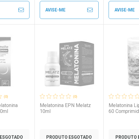
em Desconto
em Desconto
AVISE-ME
AVISE-ME
Ver Desconto Convênio
Ver Descon
9/cada
9/cada
FECHAR
FECHAR
FECHAR
FECHAR
rio
os
Laboratório
Por Menos
Laborató
Por Men
(0)
(0)
latonina
Melatonina EPN Melatz
Melatonina Li
20ml
10ml
60 Comprimi
ESGOTADO
PRODUTO ESGOTADO
PRODUTO 