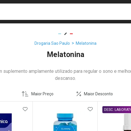
busca
isa?
Drogaria Sao Paulo
Melatonina
Melatonina
m suplemento amplamente utilizado para regular o sono e melhor
descanso.
Maior Preço
Maior Desconto
FAVORITOS
ADICIONAR AOS FAVORITOS
ADICIONAR AOS 
ITAMINAS
DESC. LABORAT