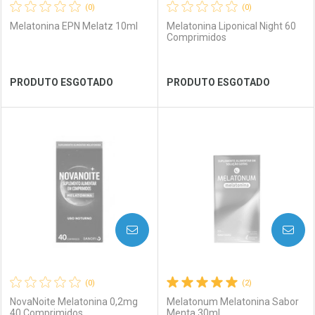
(0)
(0)
Melatonina EPN Melatz 10ml
Melatonina Liponical Night 60
Comprimidos
Ver Desconto Convênio
Ver Desconto Convênio
PRODUTO ESGOTADO
PRODUTO ESGOTADO
FECHAR
FECHAR
FEC
FEC
Laboratório
Por Menos
Laboratório
Por Menos
AVISE-ME
AVISE-ME
(0)
(2)
NovaNoite Melatonina 0,2mg
Melatonum Melatonina Sabor
40 Comprimidos
Menta 30ml