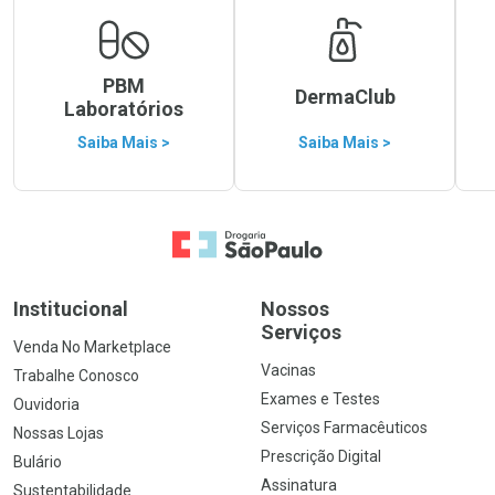
PBM
DermaClub
Laboratórios
Saiba Mais >
Saiba Mais >
Ir para a Home
Institucional
Nossos
Serviços
Venda No Marketplace
Vacinas
Trabalhe Conosco
Exames e Testes
Ouvidoria
Serviços Farmacêuticos
Nossas Lojas
Prescrição Digital
Bulário
Assinatura
Sustentabilidade