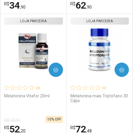
34
62
R$
Comprar sem Desconto
R$
Comprar sem Desconto
Por R$ 21,00/cada
Por R$ 94,90/cada
,90
,90
Por R$ 21,00/cada
Por R$ 94,90/cada
LOJA PARCEIRA
FECHAR
FECHAR
LOJA PARCEIRA
F
F
Laboratório
Por Menos
Laboratório
Por Menos
COMPRAR
COMPRAR
(0)
(0)
Melatonina Vitafor 20ml
Melatonina mais Triptofano 30
Cáps
Ativar Desconto
Ativar Desconto
10% OFF
R$ 58,00
Comprar sem Desconto
Comprar sem Desconto
52
72
R$
Comprar sem Desconto
R$
Comprar sem Desconto
Por R$ 34,90/cada
Por R$ 62,90/cada
,20
,48