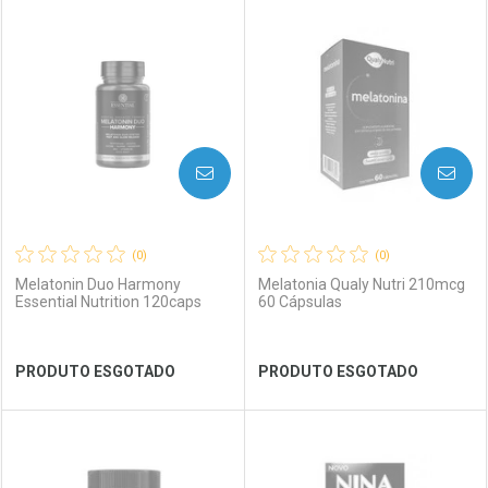
FECHAR
FECHAR
FEC
FEC
Laboratório
Por Menos
Laboratório
Por Menos
AVISE-ME
AVISE-ME
(0)
(0)
Melatonin Duo Harmony
Melatonia Qualy Nutri 210mcg
Essential Nutrition 120caps
60 Cápsulas
Ativar Desconto
PRODUTO ESGOTADO
PRODUTO ESGOTADO
Comprar sem Desconto
Ver Desconto Convênio
Comprar sem Desconto
Por R$ 36,29/cada
Por R$ 36,29/cada
FECHAR
FECHAR
FEC
FEC