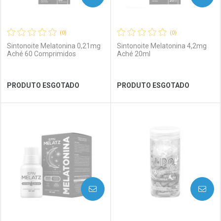
(0)
(0)
Sintonoite Melatonina 0,21mg
Sintonoite Melatonina 4,2mg
Aché 60 Comprimidos
Aché 20ml
Ver Desconto Convênio
Ver Desconto Convênio
PRODUTO ESGOTADO
PRODUTO ESGOTADO
FECHAR
FECHAR
FEC
FEC
Laboratório
Por Menos
Laboratório
Por Menos
AVISE-ME
AVISE-ME