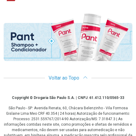
Promoção em Destaque
Voltar ao Topo
Copyright
Copyright © Drogaria São Paulo S.A. | CNPJ: 61.412.110/0565-33
São Paulo - SP: Avenida Renata, 60, Chácara Belenzinho - Vila Formosa
Gislaine Lima Meo CRF 40.354 | 24 horas| Autorização de funcionamento:
Processo: 2531.559767/2014-90 Autorização/MS: 7.31847.3 | As
informações contidas neste site, como promoções e ofertas de remédios e
medicamentos, não devem ser usadas para automedicação e não
substituem, em hipótese alguma, a medicação prescrita pelo profissional da