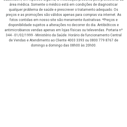
área médica. Somente o médico está em condições de diagnosticar
qualquer problema de saúde e prescrever o tratamento adequado. Os
preços e as promoções são válidos apenas para compras via internet. As
fotos contidas em nosso site são meramente ilustrativas. *Preços e
disponibilidade sujeitos a alterações no decorrer do dia. Antibióticos e
antimicrobianos vendas apenas em lojas físicas ou televendas. Portaria nº
344 - 01/02/1999 - Ministério da Saúde. Horário de funcionamento Central
de Vendas e Atendimento ao Cliente 4003 3393 ou 0800 779 8767 de
domingo a domingo das 08h00 às 20h00.
LGPD Aceite os Cookies