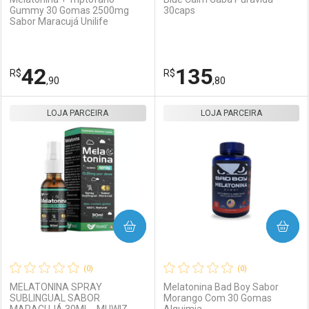
Gummy 30 Gomas 2500mg
30caps
Sabor Maracujá Unilife
Ativar Desconto
Ativar Desconto
Comprar sem Desconto
Comprar sem Desconto
42
135
R$
Comprar sem Desconto
R$
Comprar sem Desconto
Por R$ 48,28/cada
Por R$ 55,66/cada
,90
,80
Por R$ 48,28/cada
Por R$ 55,66/cada
LOJA PARCEIRA
FECHAR
FECHAR
LOJA PARCEIRA
F
F
Laboratório
Por Menos
Laboratório
Por Menos
COMPRAR
COMPRAR
(0)
(0)
MELATONINA SPRAY
Melatonina Bad Boy Sabor
SUBLINGUAL SABOR
Morango Com 30 Gomas