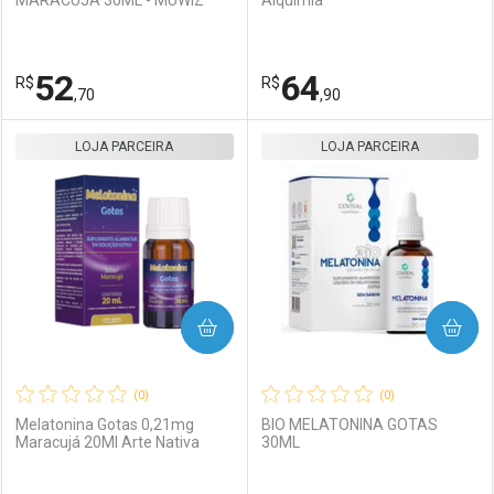
MARACUJÁ 30ML - MUWIZ
Alquimia
Ativar Desconto
Ativar Desconto
Comprar sem Desconto
Comprar sem Desconto
52
64
R$
Comprar sem Desconto
R$
Comprar sem Desconto
Por R$ 42,90/cada
Por R$ 135,80/cada
,70
,90
Por R$ 42,90/cada
Por R$ 135,80/cada
LOJA PARCEIRA
FECHAR
FECHAR
LOJA PARCEIRA
F
F
Laboratório
Por Menos
Laboratório
Por Menos
COMPRAR
COMPRAR
(0)
(0)
Melatonina Gotas 0,21mg
BIO MELATONINA GOTAS
Maracujá 20Ml Arte Nativa
30ML
Ativar Desconto
Ativar Desconto