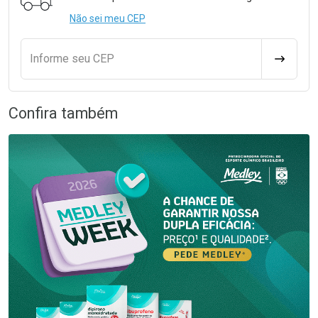
Não sei meu CEP
Informe seu CEP
CALCULA
Confira também