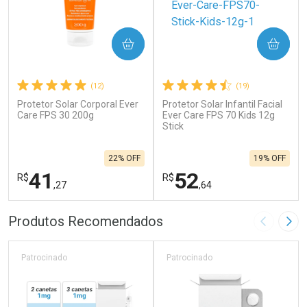
COMPRAR
COMPRAR
(12)
(19)
Protetor Solar Corporal Ever
Protetor Solar Infantil Facial
Care FPS 30 200g
Ever Care FPS 70 Kids 12g
Stick
22% OFF
19% OFF
41
52
R$
R$
,27
,64
FECHAR
F
FECHAR
F
Produtos Recomendados
Imagem A
Pró
Laboratório
Laboratório
Por Menos
Por Menos
Patrocinado
Patrocinado