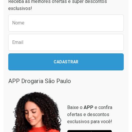
Receba as melhores ofertas e super descontos
exclusivos!
Preencha o formulário abaixo para receber 
Nome
Email
Ativar Desconto
CADASTRAR
Ativar Desconto
Comprar sem Desconto
Comprar sem Desconto
Por R$ 664,02/cada
Por R$ 130,95/cada
APP Drogaria São Paulo
Comprar sem Desconto
Comprar sem Desconto
Por R$ 664,02/cada
Por R$ 130,95/cada
Baixe o
APP
e confira
ofertas e descontos
exclusivos para você!