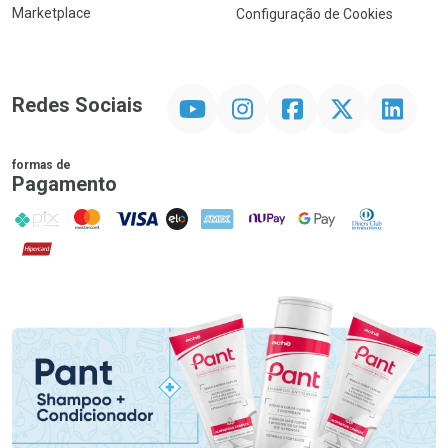
Marketplace
Configuração de Cookies
YouTube
Instagram
Facebook
Twitter
Linkedin
Redes Sociais
formas de
Pagamento
PIX
MasterCard
VISA
ELO
AMEX
NuPay
Google Pay
Diners Club
Hipercard
Promoção em Destaque