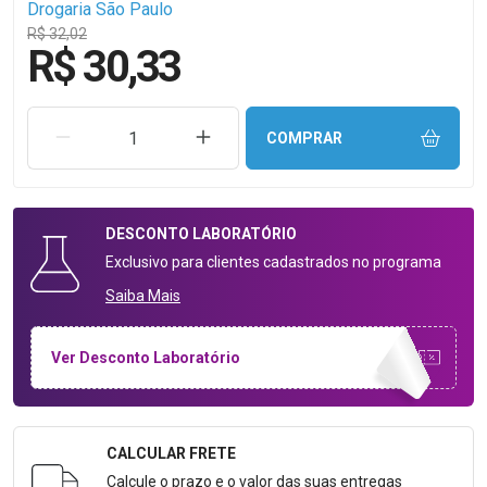
Drogaria São Paulo
R$ 32,02
R$ 30,33
REMOVER UMA UNIDADE
AUMENTAR UMA UNIDADE
COMPRAR
DESCONTO
LABORATÓRIO
Exclusivo para clientes cadastrados no programa
Saiba Mais
Ver Desconto Laboratório
CALCULAR FRETE
Formulário para Calcular o Frete
Calcule o prazo e o valor das suas entregas