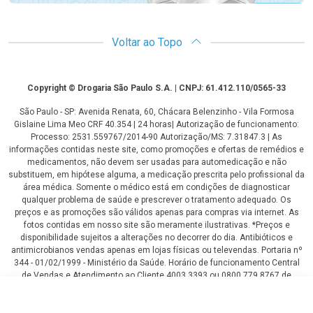
Voltar ao Topo
Copyright
Copyright © Drogaria São Paulo S.A. | CNPJ: 61.412.110/0565-33
São Paulo - SP: Avenida Renata, 60, Chácara Belenzinho - Vila Formosa
Gislaine Lima Meo CRF 40.354 | 24 horas| Autorização de funcionamento:
Processo: 2531.559767/2014-90 Autorização/MS: 7.31847.3 | As
informações contidas neste site, como promoções e ofertas de remédios e
medicamentos, não devem ser usadas para automedicação e não
substituem, em hipótese alguma, a medicação prescrita pelo profissional da
área médica. Somente o médico está em condições de diagnosticar
qualquer problema de saúde e prescrever o tratamento adequado. Os
preços e as promoções são válidos apenas para compras via internet. As
fotos contidas em nosso site são meramente ilustrativas. *Preços e
disponibilidade sujeitos a alterações no decorrer do dia. Antibióticos e
antimicrobianos vendas apenas em lojas físicas ou televendas. Portaria nº
344 - 01/02/1999 - Ministério da Saúde. Horário de funcionamento Central
de Vendas e Atendimento ao Cliente 4003 3393 ou 0800 779 8767 de
domingo a domingo das 08h00 às 20h00.
R$ 32,02