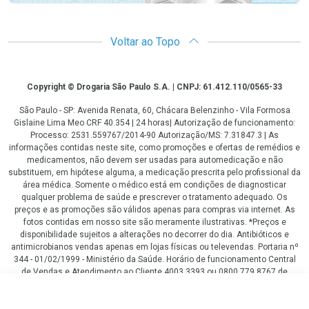
Voltar ao Topo
Copyright
Copyright © Drogaria São Paulo S.A. | CNPJ: 61.412.110/0565-33
São Paulo - SP: Avenida Renata, 60, Chácara Belenzinho - Vila Formosa
Gislaine Lima Meo CRF 40.354 | 24 horas| Autorização de funcionamento:
Processo: 2531.559767/2014-90 Autorização/MS: 7.31847.3 | As
informações contidas neste site, como promoções e ofertas de remédios e
medicamentos, não devem ser usadas para automedicação e não
substituem, em hipótese alguma, a medicação prescrita pelo profissional da
área médica. Somente o médico está em condições de diagnosticar
qualquer problema de saúde e prescrever o tratamento adequado. Os
preços e as promoções são válidos apenas para compras via internet. As
fotos contidas em nosso site são meramente ilustrativas. *Preços e
disponibilidade sujeitos a alterações no decorrer do dia. Antibióticos e
antimicrobianos vendas apenas em lojas físicas ou televendas. Portaria nº
344 - 01/02/1999 - Ministério da Saúde. Horário de funcionamento Central
de Vendas e Atendimento ao Cliente 4003 3393 ou 0800 779 8767 de
domingo a domingo das 08h00 às 20h00.
R$ 32,02