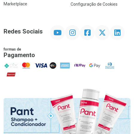
Marketplace
Configuração de Cookies
YouTube
Instagram
Facebook
Twitter
Linkedin
Redes Sociais
formas de
Pagamento
PIX
MasterCard
VISA
ELO
AMEX
NuPay
Google Pay
Diners Club
Hipercard
Promoção em Destaque