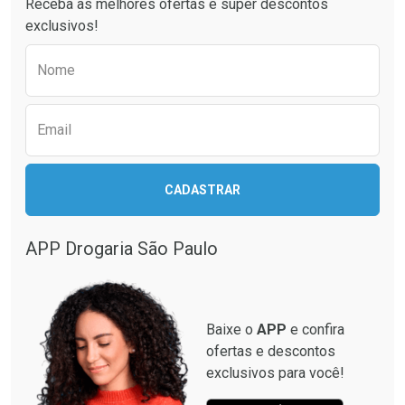
Receba as melhores ofertas e super descontos
exclusivos!
Preencha o formulário abaixo para receber 
Nome
Email
Ativar Desconto
CADASTRAR
Ativar Desconto
Comprar sem Desconto
Comprar sem Desconto
Por R$ 664,02/cada
Por R$ 57,01/cada
APP Drogaria São Paulo
Comprar sem Desconto
Comprar sem Desconto
Por R$ 664,02/cada
Por R$ 57,01/cada
Baixe o
APP
e confira
ofertas e descontos
exclusivos para você!