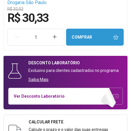
Drogaria São Paulo
R$ 32,02
R$ 30,33
REMOVER UMA UNIDADE
AUMENTAR UMA UNIDADE
COMPRAR
DESCONTO
LABORATÓRIO
Exclusivo para clientes cadastrados no programa
Saiba Mais
Ver Desconto Laboratório
CALCULAR FRETE
Formulário para Calcular o Frete
Calcule o prazo e o valor das suas entregas