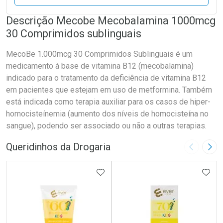
Descrição Mecobe Mecobalamina 1000mcg
30 Comprimidos sublinguais
MecoBe 1.000mcg 30 Comprimidos Sublinguais é um
medicamento à base de vitamina B12 (mecobalamina)
indicado para o tratamento da deficiência de vitamina B12
em pacientes que estejam em uso de metformina. Também
está indicada como terapia auxiliar para os casos de hiper-
homocisteínemia (aumento dos níveis de homocisteína no
sangue), podendo ser associado ou não a outras terapias.
Queridinhos da Drogaria
Imagem A
Pró
ADICIONAR AOS FAVORITOS
ADIC