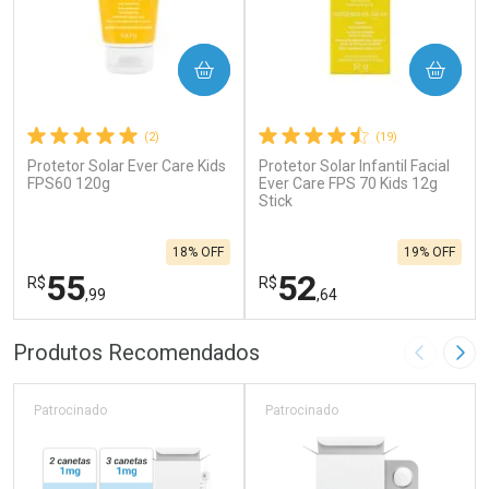
COMPRAR
COMPRAR
(2)
(19)
Protetor Solar Ever Care Kids
Protetor Solar Infantil Facial
FPS60 120g
Ever Care FPS 70 Kids 12g
Stick
18% OFF
19% OFF
55
52
R$
R$
,99
,64
FECHAR
F
FECHAR
F
Produtos Recomendados
Imagem A
Pró
Laboratório
Laboratório
Por Menos
Por Menos
Patrocinado
Patrocinado