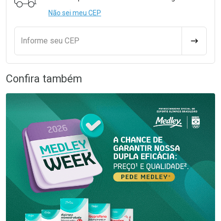
Não sei meu CEP
Informe seu CEP
CALCULA
Confira também