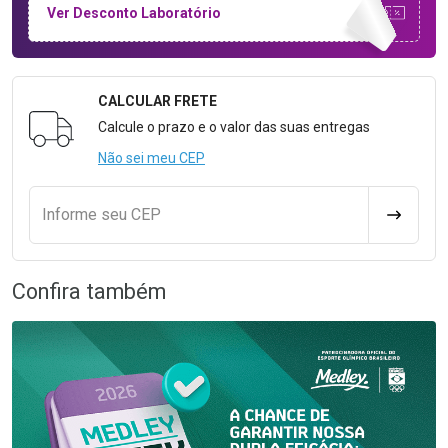
Ver Desconto Laboratório
CALCULAR FRETE
Formulário para Calcular o Frete
Calcule o prazo e o valor das suas entregas
Não sei meu CEP
Informe seu CEP
CALCULA
Confira também