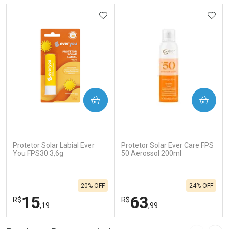
ADICIONAR AOS FAVORITOS
ADIC
COMPRAR
COMPRAR
Protetor Solar Labial Ever
Protetor Solar Ever Care FPS
You FPS30 3,6g
50 Aerossol 200ml
20% OFF
24% OFF
15
63
R$
R$
,19
,99