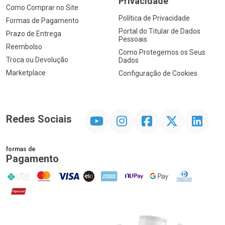
Privacidade
Como Comprar no Site
Política de Privacidade
Formas de Pagamento
Portal do Titular de Dados
Prazo de Entrega
Pessoais
Reembolso
Como Protegemos os Seus
Troca ou Devolução
Dados
Marketplace
Configuração de Cookies
YouTube
Instagram
Facebook
Twitter
Linkedin
Redes Sociais
formas de
Pagamento
PIX
MasterCard
VISA
ELO
AMEX
NuPay
Google Pay
Diners Club
Hipercard
Promoção em Destaque